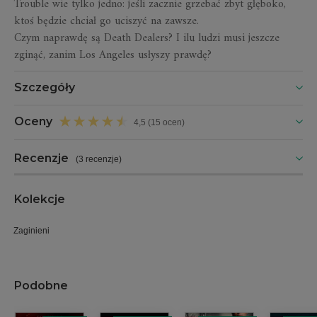
Trouble wie tylko jedno: jeśli zacznie grzebać zbyt głęboko,
ktoś będzie chciał go uciszyć na zawsze.
Czym naprawdę są Death Dealers? I ilu ludzi musi jeszcze
zginąć, zanim Los Angeles usłyszy prawdę?
Szczegóły
Oceny
4,5 (15 ocen)
Recenzje
(
3 recenzje
)
Kolekcje
Zaginieni
Podobne