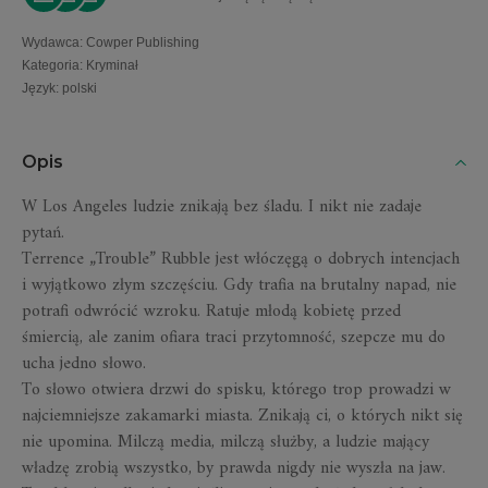
Wydawca
:
Cowper Publishing
Kategoria
:
Kryminał
Język
:
polski
Opis
W Los Angeles ludzie znikają bez śladu. I nikt nie zadaje
pytań.
Terrence „Trouble” Rubble jest włóczęgą o dobrych intencjach
i wyjątkowo złym szczęściu. Gdy trafia na brutalny napad, nie
potrafi odwrócić wzroku. Ratuje młodą kobietę przed
śmiercią, ale zanim ofiara traci przytomność, szepcze mu do
ucha jedno słowo.
To słowo otwiera drzwi do spisku, którego trop prowadzi w
najciemniejsze zakamarki miasta. Znikają ci, o których nikt się
nie upomina. Milczą media, milczą służby, a ludzie mający
władzę zrobią wszystko, by prawda nigdy nie wyszła na jaw.