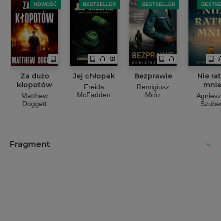
NOWOŚĆ
BESTSELLER
BESTSELLER
BESTS
Za dużo
Jej chłopak
Bezprawie
Nie rat
kłopotów
mni
Freida
Remigiusz
McFadden
Mróz
Matthew
Agnies
Doggett
Szuber
Fragment