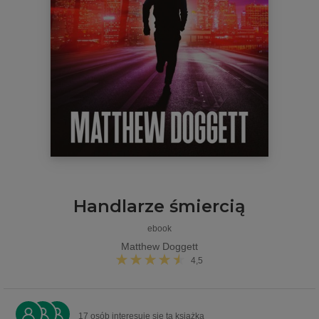
Handlarze śmiercią
ebook
Matthew Doggett
4,5
17 osób interesuje się tą książką