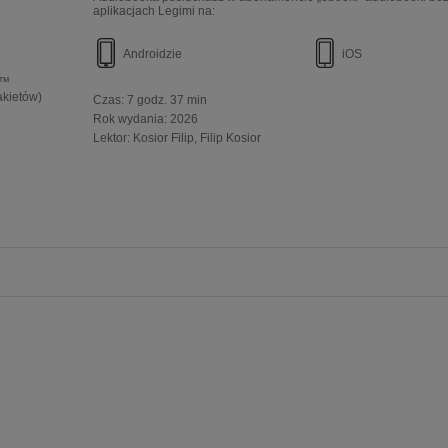
aplikacjach Legimi na:
Androidzie
iOS
e™
akietów)
Czas:
7 godz. 37 min
Rok wydania
:
2026
Lektor:
Kosior Filip
Filip Kosior