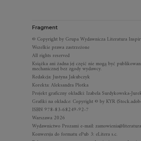
Fragment
© Copyright by Grupa Wydawnicza Literatura Inspiru
Wszelkie prawa zastrzeżone
All rights reserved
Książka ani żadna jej część nie mogą być publikowan
mechanicznej bez zgody wydawcy.
Redakcja: Justyna Jakubczyk
Korekta: Aleksandra Płotka
Projekt graficzny okładki: Izabela Surdykowska-Jure
Grafiki na okładce: Copyright © by KYR (Stock.adob
ISBN 978-83-68249-92-7
Warszawa 2026
Wydawnictwo Prozami e-mail: zamowienia@literaturai
Konwersja do formatu ePub 3: eLitera s.c.