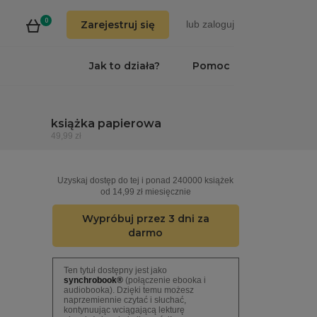
0
Zarejestruj się
lub
zaloguj
Jak to działa?
Pomoc
książka papierowa
49,99 zł
Uzyskaj dostęp do tej i ponad 240000 książek
od 14,99 zł miesięcznie
Wypróbuj przez 3 dni za
darmo
Ten tytuł dostępny jest jako
synchrobook®
(połączenie ebooka i
audiobooka). Dzięki temu możesz
naprzemiennie czytać i słuchać,
kontynuując wciągającą lekturę