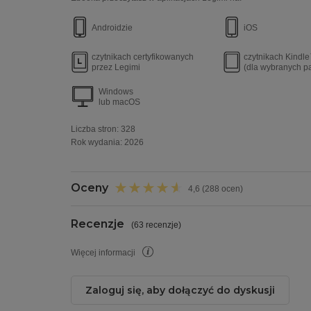
Androidzie
iOS
czytnikach certyfikowanych
czytnikach Kindl
przez Legimi
(dla wybranych p
Windows
lub macOS
Liczba stron:
328
Rok wydania
:
2026
Oceny
4,6 (288 ocen)
Recenzje
(
63 recenzje
)
Więcej informacji
Zaloguj się, aby dołączyć do dyskusji