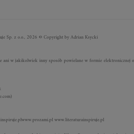
je Sp. z o.o., 2026 © Copyright by Adrian Ksycki
e ani w jakikolwiek inny sposób powielane w formie elektronicznej 
k
e.com)
nspiruje.plwww.prozami.pl www.literaturainspiruje.pl