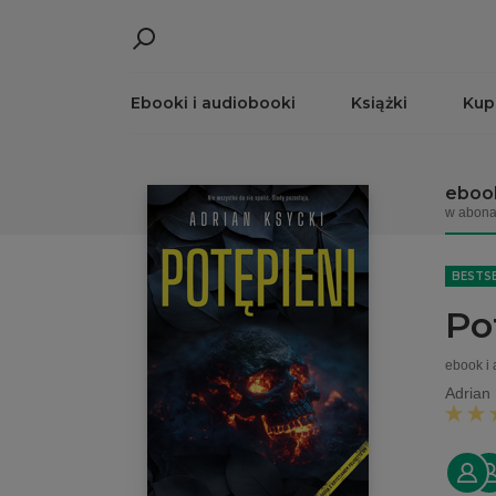
Ebooki i audiobooki
Książki
Kup
ebook
w abona
BESTS
Po
ebook i
Adrian 