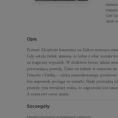
Wydawc
Kategor
Cykl
:
Se
Język
:
p
Opis
Poznań. Eksplozja kamienicy na Dębcu wstrząsa mias
Gdy sekcja zwłok ujawnia, że jedna z ofiar została 
za tragiczny wypadek. W śledztwie bierze udział men
przerażającą prawdę. Ginie on jednak w zamachu na o
Feusette i Emilia – córka zamordowanego profesora –
kto naprawdę pociąga za sznurki. Ślady prowadzą ich 
prawdy, tym wyraźniej widzą, że zagrożenie jest znacz
A czasu jest coraz mniej...
Szczegóły
Ebooka przeczytasz w aplikacjach Legimi na: