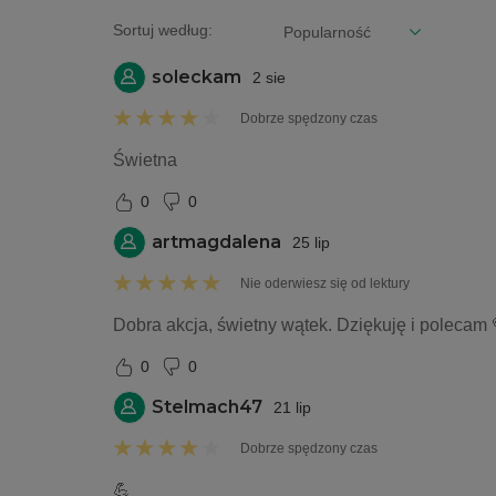
Sortuj według:
soleckam
2 sie
Dobrze spędzony czas
Świetna
0
0
artmagdalena
25 lip
Nie oderwiesz się od lektury
Dobra akcja, świetny wątek. Dziękuję i polecam 
0
0
Stelmach47
21 lip
Dobrze spędzony czas
💪