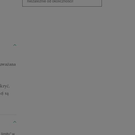
niezależnie od okoliczności!
 uważana
kryć,
ej są
limitu” w