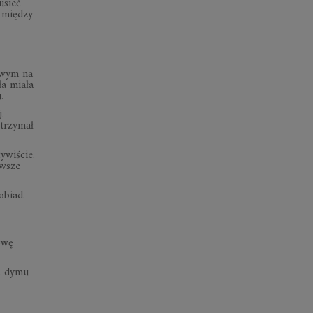
usieć
 między
jowym na
ła miała
.
.
 trzymał
ywiście.
awsze
obiad.
owę
ę dymu