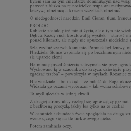
Byłem sam na tym cmentarzu dominującym nad wsią, 
patrzeć z bliska na tę nosicielkę trupa ani medyto
fałszywą obietnicą a kresem wszelkich obietnic.
O niedogodności narodzin, Emil Cioran, tłum. Ireneu
PROLOG
Kobiecie zostało pięć minut życia, ale o tym nie wied
Dębcu. Każdy ruch kosztował ją wysiłek – starość nie 
ponad kilometr, ale nigdy nie opuszczała niedzielnej
Szła wzdłuż szarych kamienic. Poranek był leniwy, nie
Niedziela. Słońce wspinało się po bezchmurnym niebie
się uparcie ziemi.
Na minutę przed śmiercią zatrzymała się przy ogrod
Wychowano ją w szacunku do krzyża, dziesięciu przyk
zgadzać trzeba” – powtórzyła w myślach. Różaniec zna
Nie wiedziała – bo i skąd – że miłość do Boga okaże 
Widziała go oczami wyobraźni – jak wcina schaboweg
Ta myśl uleciała w jednej chwili.
Z drugiej strony ulicy rozległ się ogłuszający grzmot
z bezlitosną precyzją, jakby los tylko na to czekał.
W ostatnich sekundach życia spoglądała na drugą st
wznoszącego się na tle turkusowego nieba.
Potem zamknęła oczy.