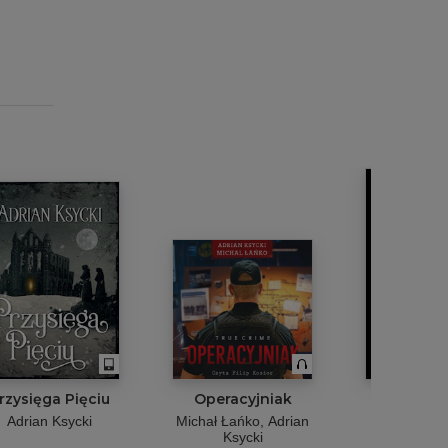
B
rzysięga Pięciu
Operacyjniak
Jej chł
Adrian Ksycki
Michał Łańko
Adrian
Freida Mc
Ksycki