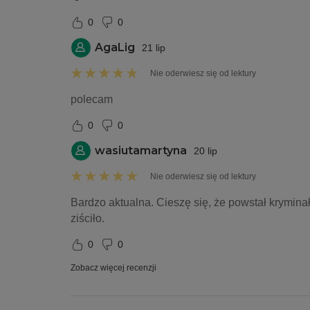
0
0
AgaLig
21 lip
Nie oderwiesz się od lektury
polecam
0
0
wasiutamartyna
20 lip
Nie oderwiesz się od lektury
Bardzo aktualna. Cieszę się, że powstał kryminał
ziściło.
0
0
Zobacz więcej recenzji