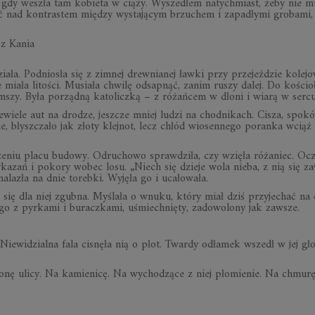
gdy weszła tam kobieta w ciąży. Wyszedłem natychmiast, żeby nie m
wać nad kontrastem między wystającym brzuchem i zapadłymi grobami,
sz Kania
ziała. Podniosła się z zimnej drewnianej ławki przy przejeździe kole
miała litości. Musiała chwilę odsapnąć, zanim ruszy dalej. Do kościo
 mszy. Była porządną katoliczką – z różańcem w dłoni i wiarą w sercu
wiele aut na drodze, jeszcze mniej ludzi na chodnikach. Cisza, spokój
, błyszczało jak złoty klejnot, lecz chłód wiosennego poranka wciąż
zeniu placu budowy. Odruchowo sprawdziła, czy wzięła różaniec. Ocz
azań i pokory wobec losu. „Niech się dzieje wola nieba, z nią się z
lazła na dnie torebki. Wyjęła go i ucałowała.
się dla niej zgubna. Myślała o wnuku, który miał dziś przyjechać na 
o z pyrkami i buraczkami, uśmiechnięty, zadowolony jak zawsze.
. Niewidzialna fala cisnęła nią o płot. Twardy odłamek wszedł w jej gł
ronę ulicy. Na kamienicę. Na wychodzące z niej płomienie. Na chmur