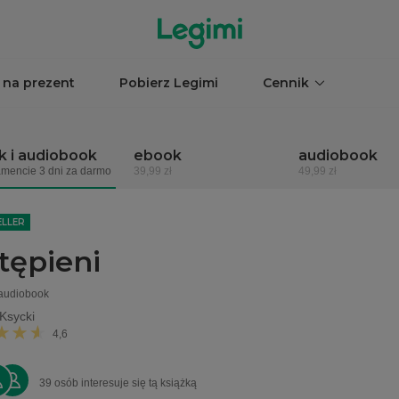
 na prezent
Pobierz Legimi
Cennik
 i audiobook
ebook
audiobook
mencie 3 dni za darmo
39,99 zł
49,99 zł
ELLER
tępieni
 audiobook
Ksycki
4,6
39 osób interesuje się tą książką