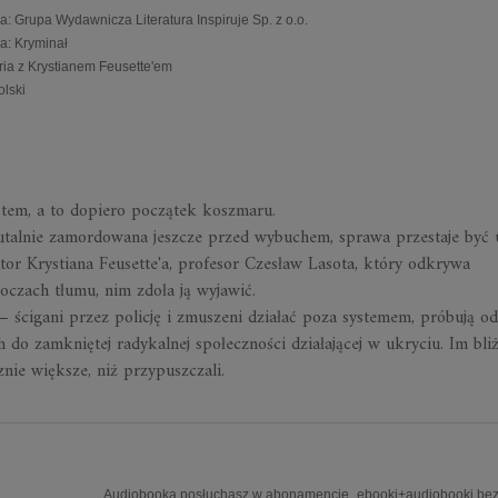
a
:
Grupa Wydawnicza Literatura Inspiruje Sp. z o.o.
ia
:
Kryminał
ria z Krystianem Feusette'em
olski
tem, a to dopiero początek koszmaru.
brutalnie zamordowana jeszcze przed wybuchem, sprawa przestaje być
tor Krystiana Feusette'a, profesor Czesław Lasota, który odkrywa
czach tłumu, nim zdoła ją wyjawić.
 ścigani przez policję i zmuszeni działać poza systemem, próbują od
do zamkniętej radykalnej społeczności działającej w ukryciu. Im bliż
nie większe, niż przypuszczali.
Audiobooka posłuchasz w abonamencie „ebooki+audiobooki bez 