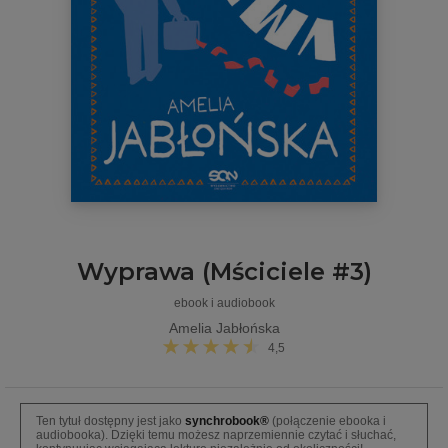
Wyprawa (Mściciele #3)
ebook i audiobook
Amelia Jabłońska
4,5
Ten tytuł dostępny jest jako
synchrobook®
(połączenie ebooka i
audiobooka). Dzięki temu możesz naprzemiennie czytać i słuchać,