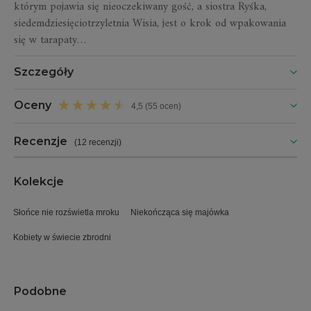
którym pojawia się nieoczekiwany gość, a siostra Ryśka,
siedemdziesięciotrzyletnia Wisia, jest o krok od wpakowania
się w tarapaty…
Szczegóły
Oceny
4,5 (55 ocen)
Recenzje
(
12 recenzji
)
Kolekcje
Słońce nie rozświetla mroku
Niekończąca się majówka
Kobiety w świecie zbrodni
Podobne