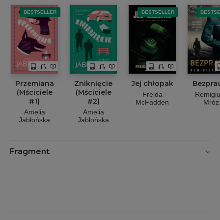
BESTSELLER
BESTSELLER
BESTS
Przemiana
Zniknięcie
Jej chłopak
Bezpra
(Mściciele
(Mściciele
Freida
Remigi
#1)
#2)
McFadden
Mróz
Amelia
Amelia
Jabłońska
Jabłońska
Fragment