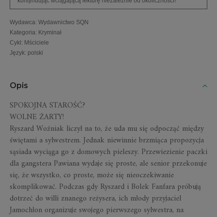
kontynuując wciągającą lekturę niezależnie od okoliczności!
Wydawca
:
Wydawnictwo SQN
Kategoria
:
Kryminał
Cykl
:
Mściciele
Język
:
polski
Opis
SPOKOJNA STAROŚĆ?
WOLNE ŻARTY!
Ryszard Woźniak liczył na to, że uda mu się odpocząć między
świętami a sylwestrem. Jednak niewinnie brzmiąca propozycja
sąsiada wyciąga go z domowych pieleszy. Przewiezienie paczki
dla gangstera Pawiana wydaje się proste, ale senior przekonuje
się, że wszystko, co proste, może się nieoczekiwanie
skomplikować. Podczas gdy Ryszard i Bolek Fanfara próbują
dotrzeć do willi znanego reżysera, ich młody przyjaciel
Jamochłon organizuje swojego pierwszego sylwestra, na