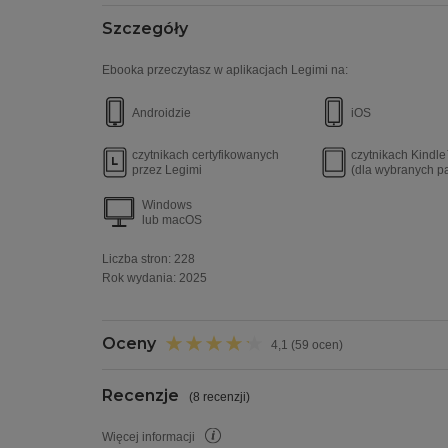
Szczegóły
Ebooka przeczytasz w aplikacjach Legimi na:
Androidzie
iOS
czytnikach certyfikowanych
czytnikach Kindl
przez Legimi
(dla wybranych p
Windows
lub macOS
Liczba stron:
228
Rok wydania
:
2025
Oceny
4,1 (59 ocen)
Recenzje
(
8 recenzji
)
Więcej informacji