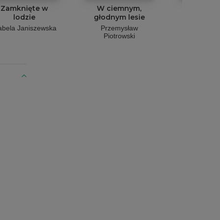
Zamknięte w
W ciemnym,
Zazdrości
lodzie
głodnym lesie
Agnieszka
abela Janiszewska
Przemysław
Piotrowski