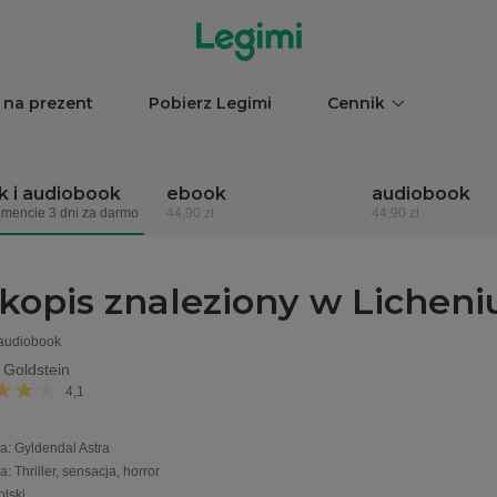
 na prezent
Pobierz Legimi
Cennik
 i audiobook
ebook
audiobook
mencie 3 dni za darmo
44,90 zł
44,90 zł
kopis znaleziony w Licheni
 audiobook
Goldstein
4,1
a
:
Gyldendal Astra
ia
:
Thriller, sensacja, horror
olski