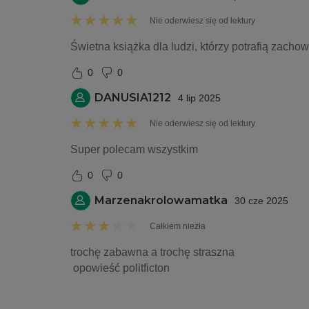
Nie oderwiesz się od lektury
Świetna książka dla ludzi, którzy potrafią zachow
0
0
DANUSIA1212
4 lip 2025
Nie oderwiesz się od lektury
Super polecam wszystkim 
0
0
Marzenakrolowamatka
30 cze 2025
Całkiem niezła
trochę zabawna a trochę straszna 
 opowieść politficton 