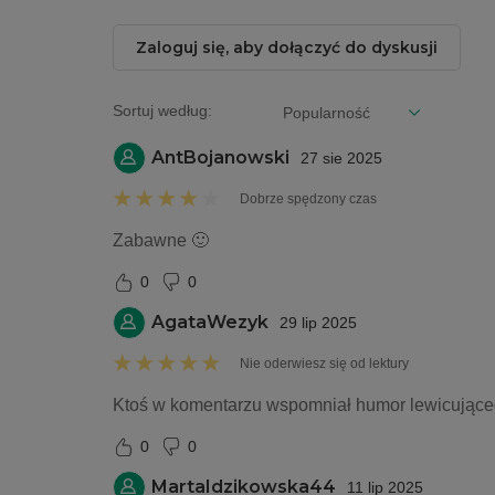
Zaloguj się, aby dołączyć do dyskusji
Sortuj według:
AntBojanowski
27 sie 2025
Dobrze spędzony czas
Zabawne 🙂
0
0
AgataWezyk
29 lip 2025
Nie oderwiesz się od lektury
Ktoś w komentarzu wspomniał humor lewicującego 
0
0
MartaIdzikowska44
11 lip 2025