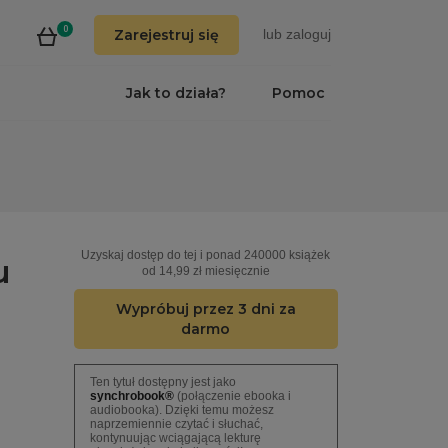
0
Zarejestruj się
lub
zaloguj
Jak to działa?
Pomoc
Uzyskaj dostęp do tej i ponad 240000 książek
u
od 14,99 zł miesięcznie
Wypróbuj przez 3 dni za
darmo
Ten tytuł dostępny jest jako
synchrobook®
(połączenie ebooka i
audiobooka). Dzięki temu możesz
naprzemiennie czytać i słuchać,
kontynuując wciągającą lekturę