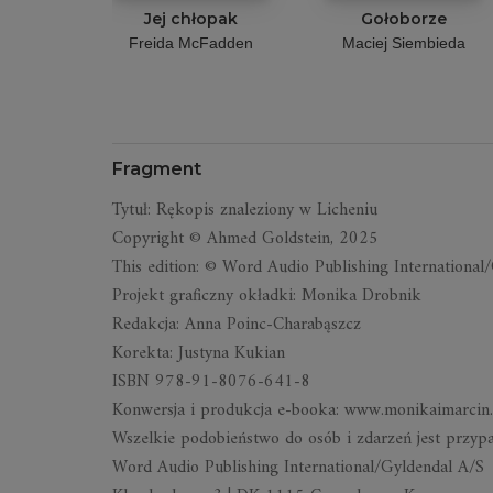
Jej chłopak
Gołoborze
Freida McFadden
Maciej Siembieda
Fragment
Ty­tuł: Rę­ko­pis zna­le­ziony w Li­che­niu
Co­py­ri­ght © Ah­med Gold­stein, 2025
This edi­tion: © Word Au­dio Pu­bli­shing In­ter­na­tio­n
Pro­jekt gra­ficzny okładki: Mo­nika Drob­nik
Re­dak­cja: Anna Po­inc-Cha­ra­bąszcz
Ko­rekta: Ju­styna Ku­kian
ISBN 978-91-8076-641-8
Kon­wer­sja i pro­duk­cja e-bo­oka: www.mo­ni­ka­imar­ci
Wszel­kie po­do­bień­stwo do osób i zda­rzeń jest przy­p
Word Au­dio Pu­bli­shing In­ter­na­tio­nal/Gyl­den­dal A/S