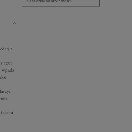
niezależnie od okoliczności!
jeden z
y rzut
i, wpada
onku
darzyć
iele
 takimi