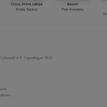
Cisza, która zabija
Basior
Emilia Szelest
Piotr Kościelny
Iz
al/Gyl­den­dal A/S, Co­pen­ha­gen 2025
n.com
ad­kowe.