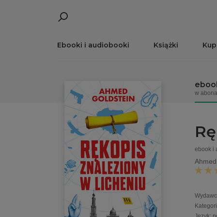
Ebooki i audiobooki
Książki
Kup
ebook
w abona
Rę
ebook i
Ahmed 
Wydawc
Kategor
Język
:
p