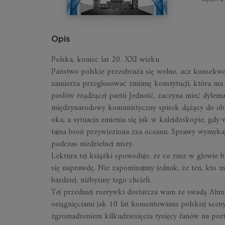
Opis
Polska, koniec lat 20. XXI wieku
Państwo polskie przeobraża się wolno, acz konsekwe
zamierza przegłosować zmianę konstytucji, która ma 
posłów rządzącej partii Jedność, zaczyna mieć dyle
międzynarodowy komunistyczny spisek dążący do obale
oka, a sytuacja zmienia się jak w kalejdoskopie, gdy 
tajna broń przywieziona zza oceanu. Sprawy wymykają
podczas niedzielnej mszy.
Lektura tej książki spowoduje, że co rusz w głowie b
się naprawdę. Nie zapominajmy jednak, że ten, kto mie
bardziej, niżbyśmy tego chcieli.
Tej przedniej rozrywki dostarcza wam ze swadą Ahme
osiągnięciami jak 10 lat komentowania polskiej sceny 
zgromadzeniem kilkudziesięciu tysięcy fanów na por