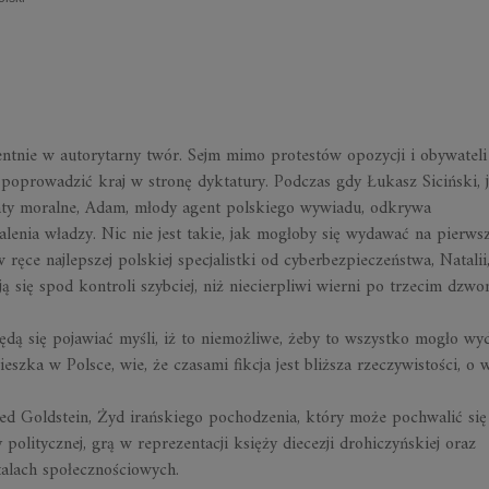
ntnie w autorytarny twór. Sejm mimo protestów opozycji i obywateli
poprowadzić kraj w stronę dyktatury. Podczas gdy Łukasz Siciński, 
maty moralne, Adam, młody agent polskiego wywiadu, odkrywa
nia władzy. Nic nie jest takie, jak mogłoby się wydawać na pierwsz
w ręce najlepszej polskiej specjalistki od cyberbezpieczeństwa, Natali
 się spod kontroli szybciej, niż niecierpliwi wierni po trzecim dzw
ędą się pojawiać myśli, iż to niemożliwe, żeby to wszystko mogło wy
szka w Polsce, wie, że czasami fikcja jest bliższa rzeczywistości, o w
d Goldstein, Żyd irańskiego pochodzenia, który może pochwalić się
politycznej, grą w reprezentacji księży diecezji drohiczyńskiej oraz
talach społecznościowych.