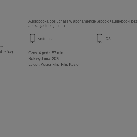
Audiobooka posłuchasz w abonamencie „ebooki+audiobooki bez 
aplikacjach Legimi na:
Androidzie
iOS
e™
akietów)
Czas:
4 godz. 57 min
Rok wydania
:
2025
Lektor:
Kosior Filip
Filip Kosior