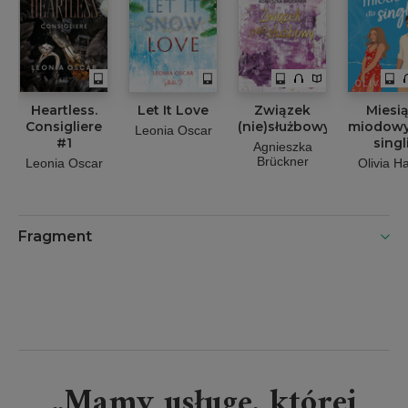
Heartless.
Let It Love
Związek
Miesi
Consigliere
(nie)służbowy
miodowy
Leonia Oscar
#1
singl
Agnieszka
Brückner
Leonia Oscar
Olivia H
Fragment
„Mamy usługę, której