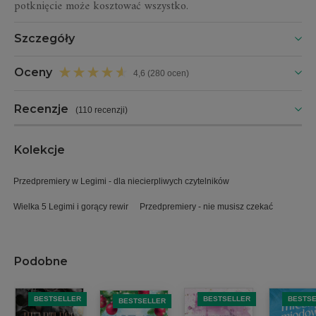
potknięcie może kosztować wszystko.
Szczegóły
Oceny
4,6 (280 ocen)
Recenzje
(
110 recenzji
)
Kolekcje
Przedpremiery w Legimi - dla niecierpliwych czytelników
Wielka 5 Legimi i gorący rewir
Przedpremiery - nie musisz czekać
Podobne
BESTSELLER
BESTSELLER
BESTS
BESTSELLER