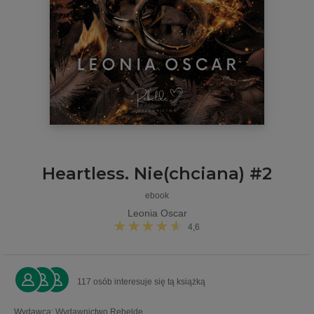
Heartless. Nie(chciana) #2
ebook
Leonia Oscar
4,6
117 osób interesuje się tą książką
Wydawca
:
Wydawnictwo Rebelde