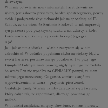
dziewczyny.
W firmie pojawia się nowy informatyk. Facet dziwnie się
ubiera, jest zabójczo przystojny, bardzo spostrzegawczy, pewny
siebie i podejrzanie zbyt ciekawski jak na specjalistę od IT.
Szkoda, że nie wiem, że Benjamin Blackwell to tak naprawdę
syn prezesa i pod przykrywką szuka u nas zdrajcy, z kolei
każde nasze spotkanie przy kawie to część jego gry.
A ja?
Ja – jak ostatnia idiotka – właśnie zaczynam się w nim
zakochiwać. W dodatku popełniam chyba największy błąd w
swojej karierze: postanawiam go pocałować. I to przy jego
kumplach! Gdybym znała prawdę, nigdy bym tego nie zrobiła,
bo wtedy Ben nie wpadłby na GENIALNY pomysł, że mam
udawać jego narzeczoną. Co gorsza, zamiast cisnąć mu
wypowiedzeniem w twarz – przyjmuję pierścionek.
Gratulacje, Emily. Właśnie na niby zaręczyłaś się z facetem,
który całuje tak, że zapominasz, dlaczego powinnaś go
unikać…
W powieści znajdziesz motywy: slow burn, romans biurowy,