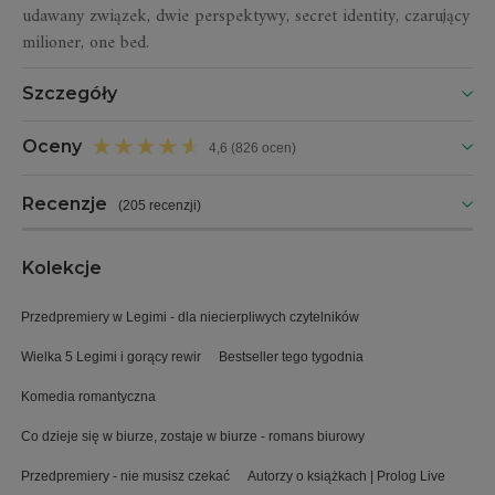
udawany związek, dwie perspektywy, secret identity, czarujący
milioner, one bed.
Szczegóły
Oceny
4,6 (826 ocen)
Recenzje
(
205 recenzji
)
Kolekcje
Przedpremiery w Legimi - dla niecierpliwych czytelników
Wielka 5 Legimi i gorący rewir
Bestseller tego tygodnia
Komedia romantyczna
Co dzieje się w biurze, zostaje w biurze - romans biurowy
Przedpremiery - nie musisz czekać
Autorzy o książkach | Prolog Live