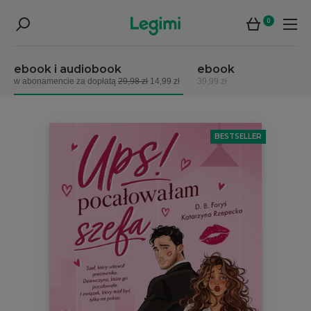
0
ebook i audiobook
ebook
w abonamencie za dopłatą
29,98 zł
14,99 zł
39,99 zł
BESTSELLER