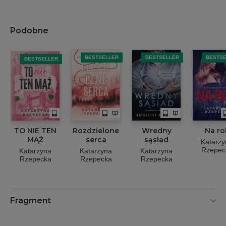
Podobne
BESTSELLER
BESTSELLER
BESTS
BESTSELLER
TO NIE TEN
Rozdzielone
Wredny
Na ro
MĄŻ
serca
sąsiad
Katarzy
Rzepec
Katarzyna
Katarzyna
Katarzyna
Rzepecka
Rzepecka
Rzepecka
Fragment