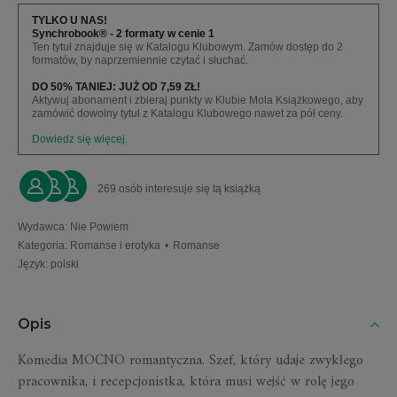
TYLKO U NAS!
Synchrobook® - 2 formaty w cenie 1
Ten tytuł znajduje się w Katalogu Klubowym. Zamów dostęp do 2
formatów, by naprzemiennie czytać i słuchać.
DO 50% TANIEJ: JUŻ OD 7,59 ZŁ!
Aktywuj abonament i zbieraj punkty w Klubie Mola Książkowego, aby
zamówić dowolny tytuł z Katalogu Klubowego nawet za pół ceny.
Dowiedz się więcej.
269 osób interesuje się tą książką
Wydawca
:
Nie Powiem
Kategoria
:
Romanse i erotyka
•
Romanse
Język
:
polski
Opis
Komedia MOCNO romantyczna. Szef, który udaje zwykłego
pracownika, i recepcjonistka, która musi wejść w rolę jego