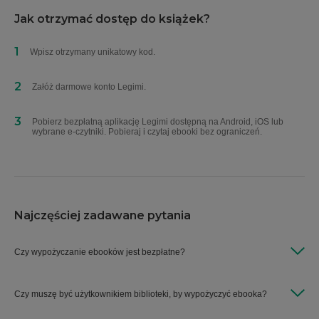
Jak otrzymać dostęp do książek?
1
Wpisz otrzymany unikatowy kod.
2
Załóż darmowe konto Legimi.
3
Pobierz bezpłatną aplikację Legimi dostępną na Android, iOS lub
wybrane e-czytniki. Pobieraj i czytaj ebooki bez ograniczeń.
Najczęściej zadawane pytania
Czy wypożyczanie ebooków jest bezpłatne?
Wypożyczanie jest całkowicie darmowe.
Czy muszę być użytkownikiem biblioteki, by wypożyczyć ebooka?
Możliwość wypożyczania mają wyłącznie posiadacze ważnych kart