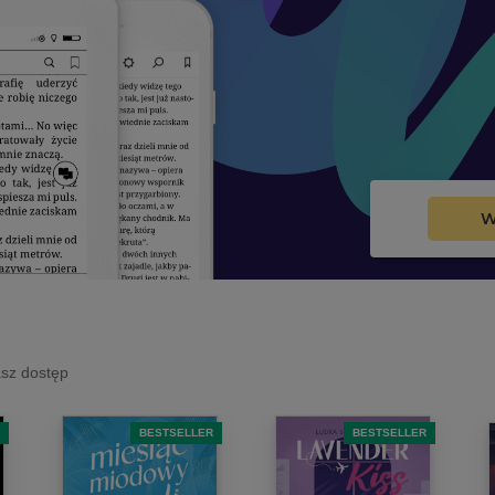
W
asz dostęp
BESTSELLER
BESTSELLER