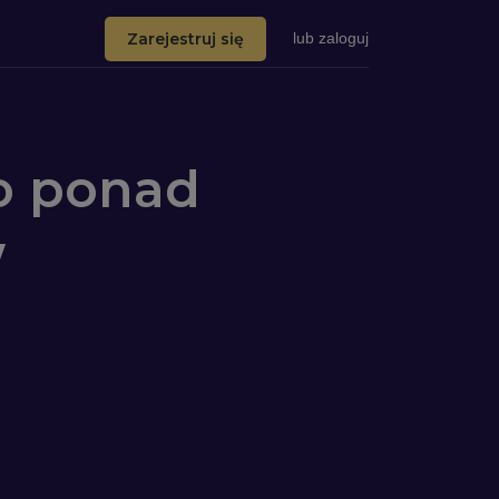
Zarejestruj się
lub
zaloguj
o ponad
w