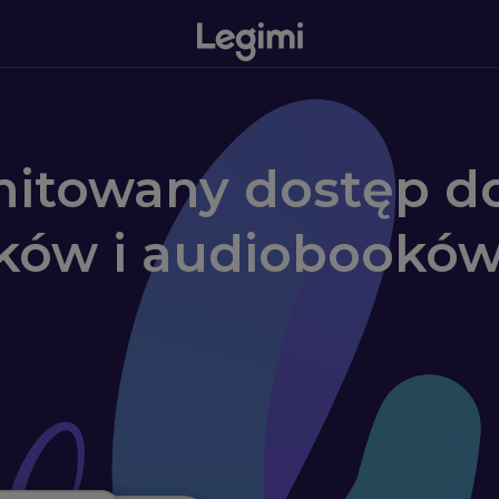
imitowany dostęp d
ków i audiobookó