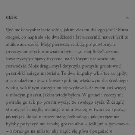
Opis
Być może wyobrażacie sobie, jakim ciosem dla ego jest lektura
czegoś, co napisało się dwadzieścia lat wcześniej, nawet jeśli to
anulowane czeki. Moją pierwszą reakcją po powtórnym
przeczytaniu tych opowiadań było – „o mój Boże”, czemu
towarzyszyły objawy fizyczne, nad którymi nie warto się
rozwodzić. Moja druga myśl dotyczyła pomysłu gruntownej
przeróbki całego materiału. Te dwa impulsy wkrótce ustąpiły,
a ja znalazłem się w okresie spokoju, właściwym dla średniego
wieku, w którym zaczęło mi się wydawać, że wiem coś więcej
o młodym pisarzu, jakim wtedy byłem. W gruncie rzeczy nie
potrafię go tak po prostu wyciąć ze swojego życia. Z drugiej
strony, jeśli mógłbym stanąć z nim twarzą w twarz za sprawą
jakiejś jak dotąd nierozwiniętej technologii, jak przyjemnie
byłoby pożyczyć mu trochę grosza albo – jeśli już o tym mowa
– zabrać go na miasto, aby napić się piwa i pogadać o