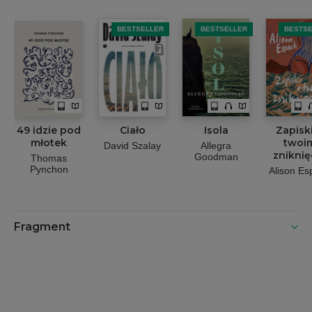
BESTSELLER
BESTS
BESTSELLER
49 idzie pod
Ciało
Isola
Zapisk
młotek
twoi
David Szalay
Allegra
zniknię
Goodman
Thomas
Pynchon
Alison Es
Fragment