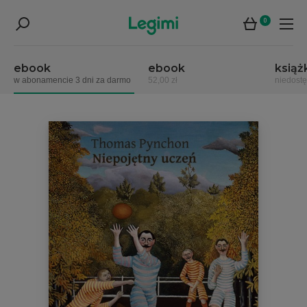
0
ebook
ebook
książ
w abonamencie 3 dni za darmo
52,00 zł
niedost