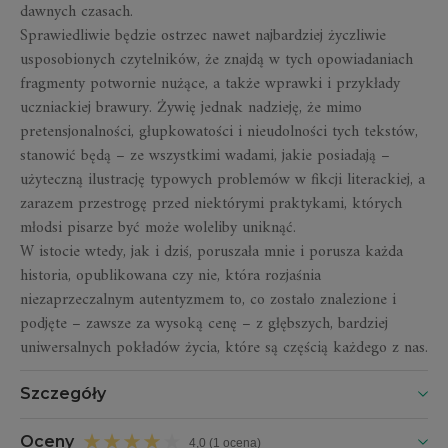
dawnych czasach.
Sprawiedliwie będzie ostrzec nawet najbardziej życzliwie
usposobionych czytelników, że znajdą w tych opowiadaniach
fragmenty potwornie nużące, a także wprawki i przykłady
uczniackiej brawury. Żywię jednak nadzieję, że mimo
pretensjonalności, głupkowatości i nieudolności tych tekstów,
stanowić będą – ze wszystkimi wadami, jakie posiadają –
użyteczną ilustrację typowych problemów w fikcji literackiej, a
zarazem przestrogę przed niektórymi praktykami, których
młodsi pisarze być może woleliby uniknąć.
W istocie wtedy, jak i dziś, poruszała mnie i porusza każda
historia, opublikowana czy nie, która rozjaśnia
niezaprzeczalnym autentyzmem to, co zostało znalezione i
podjęte – zawsze za wysoką cenę – z głębszych, bardziej
uniwersalnych pokładów życia, które są częścią każdego z nas.
Szczegóły
Oceny
4,0 (1 ocena)