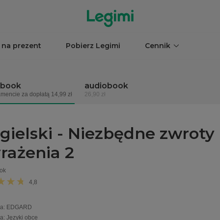
 na prezent
Pobierz Legimi
Cennik
obook
audiobook
mencie za dopłatą 14,99 zł
26,90 zł
gielski - Niezbędne zwroty 
rażenia 2
ok
4,8
a
:
EDGARD
ia
:
Języki obce