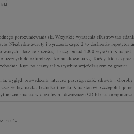
olski
dnego porozumiewania się. Wszystkie wyrażenia zilustrowano zdani
cie. Niezbędne zwroty i wyrażenia część 2 to doskonałe repetytori
sowanych - łącznie z częścią 1 uczy ponad 1300 wyrażeń. Kurs jest
niecznych do naturalnego komunikowania się. Każdy, kto uczy się 
swobodnie. Kurs polecamy też wszystkim wyjeżdżającym za granicę.
in. wygląd, prowadzenie interesu, przestępczość, zdrowie i choroby, 
, czas wolny, nauka, technika i media. Kurs stanowi szczególn1 pomo
Płyt można słuchać w dowolnym odtwarzaczu CD lub na komputerze.
 limitu” w