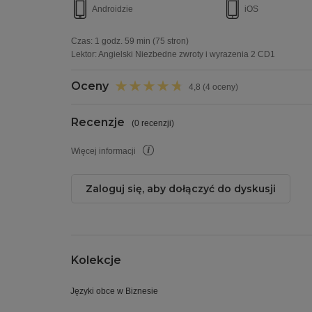
Androidzie
iOS
Czas:
1 godz. 59 min
(75 stron)
Lektor:
Angielski Niezbedne zwroty i wyrazenia 2 CD1
Oceny
4,8 (4 oceny)
Recenzje
(
0 recenzji
)
Więcej informacji
Zaloguj się, aby dołączyć do dyskusji
Kolekcje
Języki obce w Biznesie