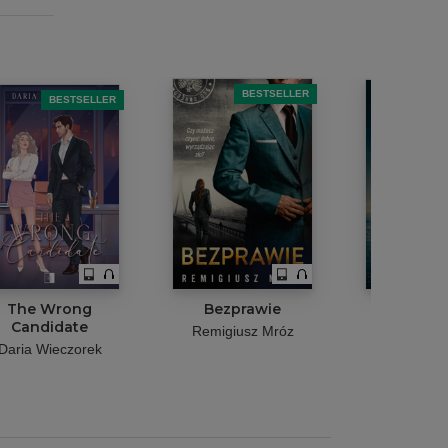
BESTSELLER
B
BESTSELLER
The Wrong
Bezprawie
Nie ratu
Candidate
Remigiusz Mróz
Agnieszka 
Daria Wieczorek