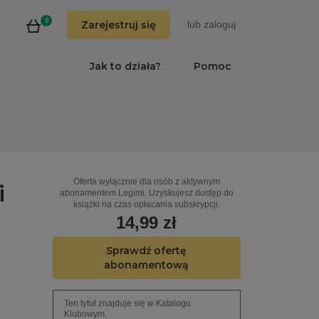
0
Zarejestruj się
lub
zaloguj
Jak to działa?
Pomoc
Oferta wyłącznie dla osób z aktywnym
i
abonamentem Legimi. Uzyskujesz dostęp do
książki na czas opłacania subskrypcji.
14,99 zł
Sprawdź ofertę
abonamentową
Ten tytuł znajduje się w Katalogu
Klubowym.