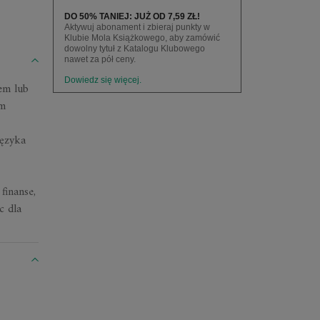
DO 50% TANIEJ: JUŻ OD 7,59 ZŁ!
Aktywuj abonament i zbieraj punkty w
Klubie Mola Książkowego, aby zamówić
dowolny tytuł z Katalogu Klubowego
nawet za pół ceny.
Dowiedz się więcej.
em lub
um
języka
finanse,
c dla