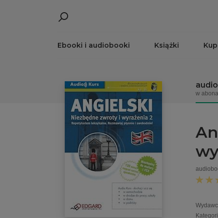
Ebooki i audiobooki
Książki
Kup
audi
w abona
An
wy
audiobo
Wydawc
Kategor