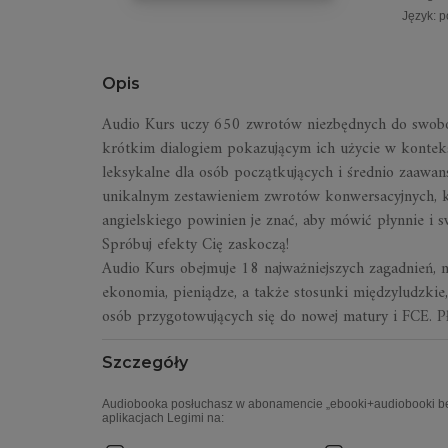
Język
:
p
Opis
Audio Kurs uczy 650 zwrotów niezbędnych do swobo
krótkim dialogiem pokazującym ich użycie w kontekś
leksykalne dla osób początkujących i średnio zaawan
unikalnym zestawieniem zwrotów konwersacyjnych, ko
angielskiego powinien je znać, aby mówić płynnie i 
Spróbuj efekty Cię zaskoczą!
Audio Kurs obejmuje 18 najważniejszych zagadnień, m.
ekonomia, pieniądze, a także stosunki międzyludzkie
osób przygotowujących się do nowej matury i FCE. 
Szczegóły
Audiobooka posłuchasz w abonamencie „ebooki+audiobooki bez
aplikacjach Legimi na: