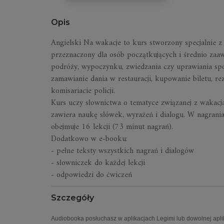
Opis
Angielski Na wakacje
to kurs stworzony specjalnie z
przeznaczony dla osób początkujących i średnio za
podróży
, wypoczynku, zwiedzania czy uprawiania sp
zamawianie dania w restauracji, kupowanie biletu, r
komisariacie policji.
Kurs
uczy słownictwa o tematyce związanej z wakacja
zawiera naukę słówek, wyrażeń i dialogu. W nagrania
obejmuje 16 lekcji (73 minut nagrań).
Dodatkowo w e-booku:
- pełne teksty wszystkich nagrań i dialogów
- słowniczek do każdej lekcji
- odpowiedzi do ćwiczeń
Szczegóły
Audiobooka posłuchasz w aplikacjach Legimi lub dowolnej aplik