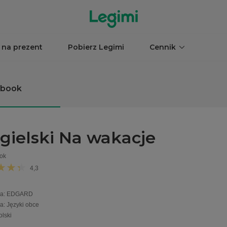
 na prezent
Pobierz Legimi
Cennik
obook
gielski Na wakacje
ok
4,3
a
:
EDGARD
ia
:
Języki obce
olski