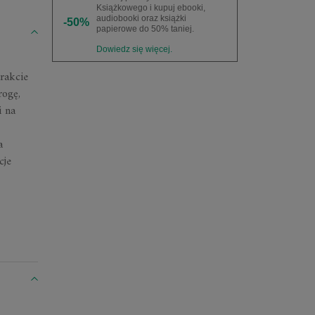
Książkowego i kupuj ebooki,
audiobooki oraz książki
-50%
papierowe do 50% taniej.
Dowiedz się więcej.
rakcie
rogę,
i na
a
cje