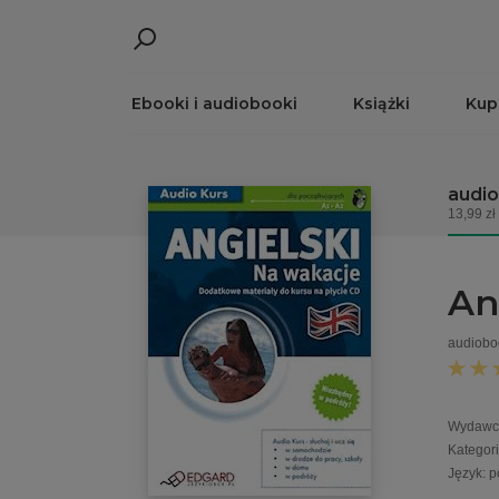
Ebooki i audiobooki
Książki
Kup
audi
13,99 zł
An
audiobo
Wydawc
Kategor
Język
:
p