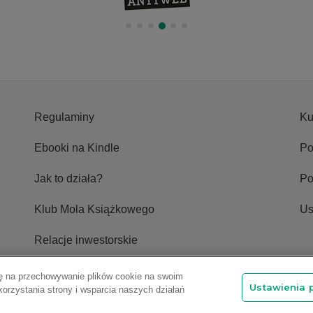
Regulaminy
Ku
Ebooki na Kindle
Po
Jak to działa?
P
Klub Mola Książkowego
Us
Relacje inwestorskie
odę na przechowywanie plików cookie na swoim
Ustawienia 
korzystania strony i wsparcia naszych działań
one.