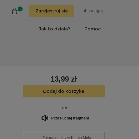
0
Zarejestruj się
lub
zaloguj
Jak to działa?
Pomoc
13,99 zł
Dodaj do koszyka
lub
Przesłuchaj fragment
Zbieraj punkty w Klubie Mola