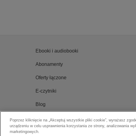
Ebooki i audiobooki
Abonamenty
Oferty łączone
E-czytniki
Blog
Poprzez kliknięcie na „Akceptuj wszystkie pliki cookie”, wyrażasz zg
urządzeniu w celu usprawnienia korzystania ze strony, analizowania wy
Copyright © 2009-2026 Legimi S.A. Wszelkie prawa zastrzeż
marketingowych.