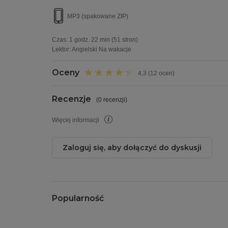
MP3 (spakowane ZIP)
Czas:
1 godz. 22 min
(51 stron)
Lektor:
Angielski Na wakacje
Oceny
4,3 (12 ocen)
Recenzje
(
0 recenzji
)
Więcej informacji
Zaloguj się, aby dołączyć do dyskusji
Popularność