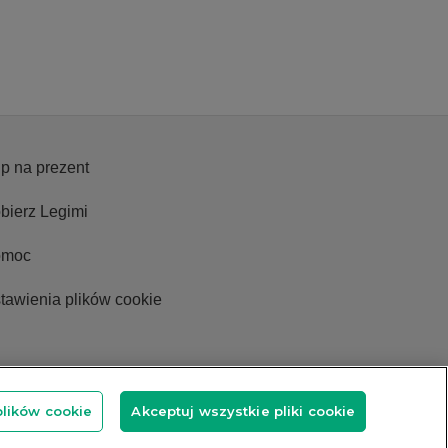
p na prezent
bierz Legimi
omoc
tawienia plików cookie
plików cookie
Akceptuj wszystkie pliki cookie