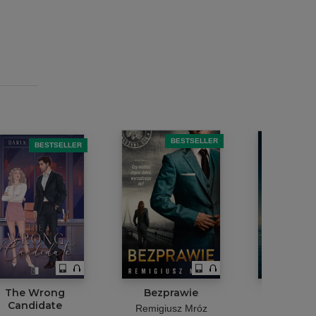
BESTSELLER
B
BESTSELLER
The Wrong
Bezprawie
Nie ratu
Candidate
Remigiusz Mróz
Agnieszka 