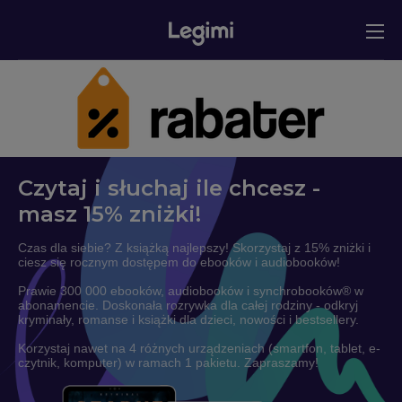
Czytaj i słuchaj ile chcesz -
masz 15% zniżki!
Czas dla siebie? Z książką najlepszy! Skorzystaj z 15% zniżki i
ciesz się rocznym dostępem do ebooków i audiobooków!
Prawie 300 000 ebooków, audiobooków i synchrobooków® w
abonamencie. Doskonała rozrywka dla całej rodziny - odkryj
kryminały, romanse i książki dla dzieci, nowości i bestsellery.
Korzystaj nawet na 4 różnych urządzeniach (smartfon, tablet, e-
czytnik, komputer) w ramach 1 pakietu. Zapraszamy!