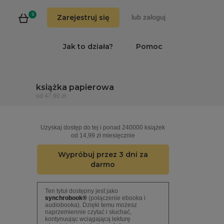
0
Zarejestruj się
lub
zaloguj
Jak to działa?
Pomoc
książka papierowa
od 47,90 zł
Uzyskaj dostęp do tej i ponad 240000 książek
od 14,99 zł miesięcznie
Wypróbuj przez 3 dni za
darmo
Ten tytuł dostępny jest jako
synchrobook®
(połączenie ebooka i
audiobooka). Dzięki temu możesz
naprzemiennie czytać i słuchać,
kontynuując wciągającą lekturę