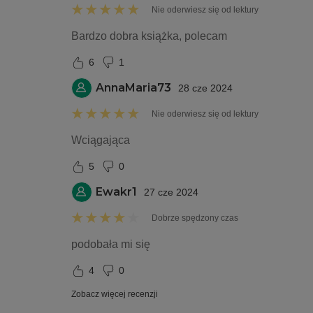
Nie oderwiesz się od lektury
Bardzo dobra książka, polecam
6
1
AnnaMaria73
28 cze 2024
Nie oderwiesz się od lektury
Wciągająca 
5
0
Ewakr1
27 cze 2024
Dobrze spędzony czas
podobała mi się
4
0
Zobacz więcej recenzji