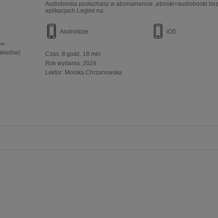
Audiobooka posłuchasz w abonamencie „ebooki+audiobooki bez 
aplikacjach Legimi na:
Androidzie
iOS
e™
akietów)
Czas:
8 godz. 18 min
Rok wydania
:
2024
Lektor:
Monika Chrzanowska