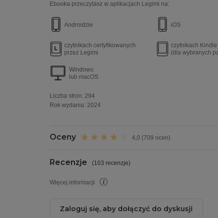
Ebooka przeczytasz w aplikacjach Legimi na:
Androidzie
iOS
czytnikach certyfikowanych
czytnikach Kindl
przez Legimi
(dla wybranych p
Windows
lub macOS
Liczba stron:
294
Rok wydania
:
2024
Oceny
4,0 (709 ocen)
Recenzje
(
103 recenzje
)
Więcej informacji
Zaloguj się, aby dołączyć do dyskusji