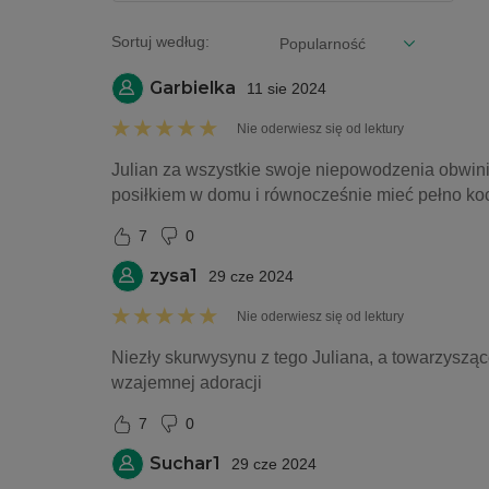
Sortuj według:
Garbielka
11 sie 2024
Nie oderwiesz się od lektury
Julian za wszystkie swoje niepowodzenia obwinia 
posiłkiem w domu i równocześnie mieć pełno koc
7
0
zysa1
29 cze 2024
Nie oderwiesz się od lektury
Niezły skurwysynu z tego Juliana, a towarzyszą
wzajemnej adoracji
7
0
Suchar1
29 cze 2024