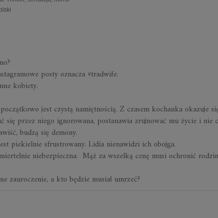
olski
wno?
 instagramowe posty oznacza #tradwife.
nne kobiety.
, początkowo jest czystą namiętnością. Z czasem kochanka okazuje si
uć się przez niego ignorowana, postanawia zrujnować mu życie i nie c
awiść, budzą się demony.
 jest piekielnie sfrustrowany. Lidia nienawidzi ich obojga.
iertelnie niebezpieczna. Mąż za wszelką cenę musi ochronić rodzin
alne zauroczenie, a kto będzie musiał umrzeć?