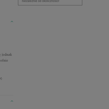
niezależnie od okoliczności!
ę jednak
ofnie
ę.