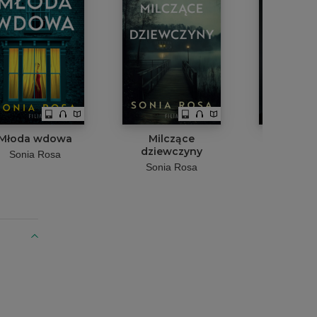
Młoda wdowa
Milczące
Żony z For
dziewczyny
Sonia Rosa
Sonia 
Sonia Rosa