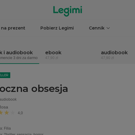
 na prezent
Pobierz Legimi
Cennik
 i audiobook
ebook
audiobook
mencie 3 dni za darmo
47,90 zł
47,90 zł
ELLER
oczna obsesja
 audiobook
Rosa
4,0
a
:
Filia
ia
:
Thriller, sensacja, horror