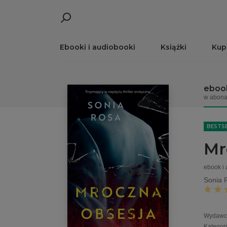
Ebooki i audiobooki
Książki
Kup
ebook
w abona
BESTS
Mr
ebook i
Sonia 
Wydawc
Kategor