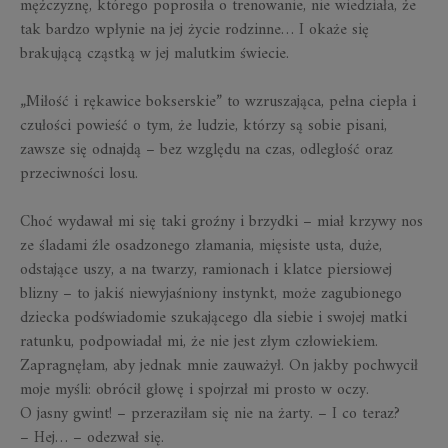
mężczyznę, którego poprosiła o trenowanie, nie wiedziała, że
tak bardzo wpłynie na jej życie rodzinne… I okaże się
brakującą cząstką w jej malutkim świecie.
„Miłość i rękawice bokserskie” to wzruszająca, pełna ciepła i
czułości powieść o tym, że ludzie, którzy są sobie pisani,
zawsze się odnajdą – bez względu na czas, odległość oraz
przeciwności losu.
Choć wydawał mi się taki groźny i brzydki – miał krzywy nos
ze śladami źle osadzonego złamania, mięsiste usta, duże,
odstające uszy, a na twarzy, ramionach i klatce piersiowej
blizny – to jakiś niewyjaśniony instynkt, może zagubionego
dziecka podświadomie szukającego dla siebie i swojej matki
ratunku, podpowiadał mi, że nie jest złym człowiekiem.
Zapragnęłam, aby jednak mnie zauważył. On jakby pochwycił
moje myśli: obrócił głowę i spojrzał mi prosto w oczy.
O jasny gwint! – przeraziłam się nie na żarty. – I co teraz?
– Hej… – odezwał się.