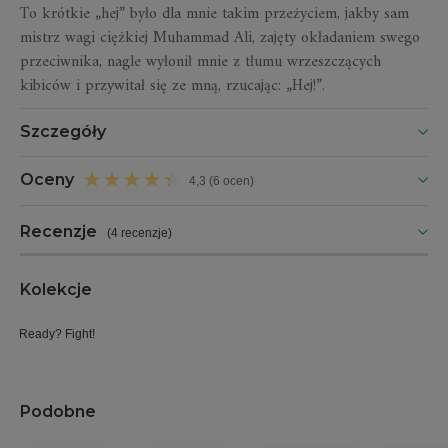
To krótkie „hej” było dla mnie takim przeżyciem, jakby sam
mistrz wagi ciężkiej Muhammad Ali, zajęty okładaniem swego
przeciwnika, nagle wyłonił mnie z tłumu wrzeszczących
kibiców i przywitał się ze mną, rzucając: „Hej!”.
Szczegóły
Oceny
4,3 (6 ocen)
Recenzje
(
4 recenzje
)
Kolekcje
Ready? Fight!
Podobne