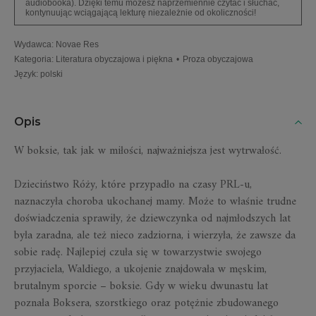
audiobooka). Dzięki temu możesz naprzemiennie czytać i słuchać,
kontynuując wciągającą lekturę niezależnie od okoliczności!
Wydawca
:
Novae Res
Kategoria
:
Literatura obyczajowa i piękna
•
Proza obyczajowa
Język
:
polski
Opis
W boksie, tak jak w miłości, najważniejsza jest wytrwałość.
Dzieciństwo Róży, które przypadło na czasy PRL-u,
naznaczyła choroba ukochanej mamy. Może to właśnie trudne
doświadczenia sprawiły, że dziewczynka od najmłodszych lat
była zaradna, ale też nieco zadziorna, i wierzyła, że zawsze da
sobie radę. Najlepiej czuła się w towarzystwie swojego
przyjaciela, Waldiego, a ukojenie znajdowała w męskim,
brutalnym sporcie – boksie. Gdy w wieku dwunastu lat
poznała Boksera, szorstkiego oraz potężnie zbudowanego