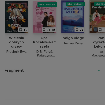
BESTSELLER
BESTS
BESTSELLER
W cieniu
Ups!
Indigo Ridge
Pan
dobrych
Pocałowałam
dyrekt
Devney Perry
drzew
szefa
Lekcja
Pruchnik Ewa
D.B. Foryś
Iza
Katarzyna
Macieje
Rzepecka
Fragment