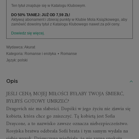
Ten tytuł znajduje się w Katalogu Klubowym.
DO 50% TANIEJ: JUŻ OD 7,59 ZŁ!
Aktywuj abonament i zbieraj punkty w Klubie Mola Książkowego, aby
zamówić dowolny tytuł z Katalogu Klubowego nawet za pół ceny.
Dowiedz się więcej.
Wydawca
:
Akurat
Kategoria
:
Romanse i erotyka
•
Romanse
Język
:
polski
Opis
JEŚLI CENĄ MOJEJ MIŁOŚCI BYŁABY TWOJA ŚMIERĆ,
BYŁBYŚ GOTOWY UMRZEĆ?
Dragovich nie ma słabości. Dopóki w jego życiu nie zjawia się
kobieta, która chce go zniszczyć. Tą kobietą jest Sofia
Draycone, a to nazwisko zawsze oznacza niebezpieczeństwo.
Rosyjska bratwa odebrała Sofii brata i tym samym wydała na
siebie wyrok. Dziewczyna wiedziała, że nie zazna spokoju,