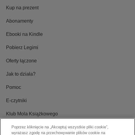
Kup na prezent
Abonamenty
Ebooki na Kindle
Pobierz Legimi
Oferty łączone
Jak to działa?
Pomoc
E-czytniki
Klub Mola Książkowego
Ustawienia plików cookie
Poprzez kliknięcie na „Akceptuj wszystkie pliki cookie”,
wyrażasz zgodę na przechowywanie plików cookie na