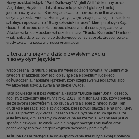
Nowy przekład książki
"Pani Dalloway"
Virginii Wollf, dokonany przez
Magdalenę Heydel, nadał zakończeniu powieści głębszy i mniej
jednoznaczny wymiar. Bardziej adekwatne i nowoczesne tłumaczenia
otrzymały dzieła Ernesta Hemingwaya, w tym znajdujące się na liście lektur
szkolnych opowiadanie
"Stary człowiek i morze"
, które przełożyła Kaja
Gucio. Ciekawego przekładowego eksperymentu podjął się Jarosław
Mikołajewski, który postanowił przetłumaczyć
"Boską Komedię"
Dantego
w jak najbardziej zbliżony do dosłownego sensu sposób. Zrezygnował z
urody tekstu na rzecz wierności oryginałowi.
Literatura piękna dziś: o zwykłym życiu
niezwykłym językiem
Współczesna literatura piękna ma wiele do zaoferowania. W Legimi w tej
kategorii znajdziesz powieści opisujące całe spektrum ludzkiego
doświadczenia, napisane językiem, który dzięki swemu bogactwu albo
wyjątkowemu użyciu, zwraca na siebie uwagę.
Taką powieścią jest bez wątpienia książka
"Drugie imię"
Jona Fossego,
noblisty z dziedziny literatury z roku 2023. To historia Aslego, który spotyka
się ze swoim sobowtórem albo druga wersją siebie z innego życia. Ten
drugi Asle nie radzi sobie zbyt dobrze, pije i powoli stacza się na dno. Który
Asle jest prawdziwy? Proza Fossego stawia pytanie o to, co sprawia, że
jesteśmy tym, kim jesteśmy, co wpływa na nasze życie. A napisana jest w
sposób niezwykły - to właściwie nie mający początku ani końca oraz
pozbawiony znaków interpunkcyjnych swobodny potok myśli.
Jeśli Jon Fosse zachęci Cię do eksplorowania literatury pięknej z północy