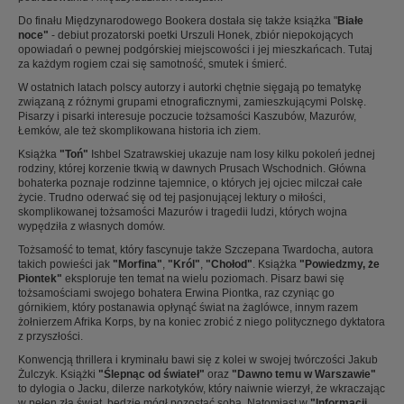
Do finału Międzynarodowego Bookera dostała się także książka "
Białe
noce"
- debiut prozatorski poetki Urszuli Honek, zbiór niepokojących
opowiadań o pewnej podgórskiej miejscowości i jej mieszkańcach. Tutaj
za każdym rogiem czai się samotność, smutek i śmierć.
W ostatnich latach polscy autorzy i autorki chętnie sięgają po tematykę
związaną z różnymi grupami etnograficznymi, zamieszkującymi Polskę.
Pisarzy i pisarki interesuje poczucie tożsamości Kaszubów, Mazurów,
Łemków, ale też skomplikowana historia ich ziem.
Książka
"Toń"
Ishbel Szatrawskiej ukazuje nam losy kilku pokoleń jednej
rodziny, której korzenie tkwią w dawnych Prusach Wschodnich. Główna
bohaterka poznaje rodzinne tajemnice, o których jej ojciec milczał całe
życie. Trudno oderwać się od tej pasjonującej lektury o miłości,
skomplikowanej tożsamości Mazurów i tragedii ludzi, których wojna
wypędziła z własnych domów.
Tożsamość to temat, który fascynuje także Szczepana Twardocha, autora
takich powieści jak
"Morfina"
,
"Król"
,
"Chołod"
. Książka
"Powiedzmy, że
Piontek"
eksploruje ten temat na wielu poziomach. Pisarz bawi się
tożsamościami swojego bohatera Erwina Piontka, raz czyniąc go
górnikiem, który postanawia opłynąć świat na żaglówce, innym razem
żołnierzem Afrika Korps, by na koniec zrobić z niego politycznego dyktatora
z przyszłości.
Konwencją thrillera i kryminału bawi się z kolei w swojej twórczości Jakub
Żulczyk. Książki
"Ślepnąc od świateł"
oraz
"Dawno temu w Warszawie"
to dylogia o Jacku, dilerze narkotyków, który naiwnie wierzył, że wkraczając
w pełen zła świat, będzie mógł pozostać sobą. Natomiast w
"Informacji