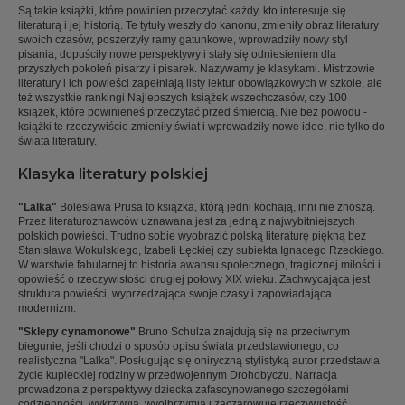
Są takie książki, które powinien przeczytać każdy, kto interesuje się
literaturą i jej historią. Te tytuły weszły do kanonu, zmieniły obraz literatury
swoich czasów, poszerzyły ramy gatunkowe, wprowadziły nowy styl
pisania, dopuściły nowe perspektywy i stały się odniesieniem dla
przyszłych pokoleń pisarzy i pisarek. Nazywamy je klasykami. Mistrzowie
literatury i ich powieści zapełniają listy lektur obowiązkowych w szkole, ale
też wszystkie rankingi Najlepszych książek wszechczasów, czy 100
książek, które powinieneś przeczytać przed śmiercią. Nie bez powodu -
książki te rzeczywiście zmieniły świat i wprowadziły nowe idee, nie tylko do
świata literatury.
Klasyka literatury polskiej
"Lalka"
Bolesława Prusa to książka, którą jedni kochają, inni nie znoszą.
Przez literaturoznawców uznawana jest za jedną z najwybitniejszych
polskich powieści. Trudno sobie wyobrazić polską literaturę piękną bez
Stanisława Wokulskiego, Izabeli Łęckiej czy subiekta Ignacego Rzeckiego.
W warstwie fabularnej to historia awansu społecznego, tragicznej miłości i
opowieść o rzeczywistości drugiej połowy XIX wieku. Zachwycająca jest
struktura powieści, wyprzedzająca swoje czasy i zapowiadająca
modernizm.
"Sklepy cynamonowe"
Bruno Schulza znajdują się na przeciwnym
biegunie, jeśli chodzi o sposób opisu świata przedstawionego, co
realistyczna "Lalka". Posługując się oniryczną stylistyką autor przedstawia
życie kupieckiej rodziny w przedwojennym Drohobyczu. Narracja
prowadzona z perspektywy dziecka zafascynowanego szczegółami
codzienności, wykrzywia, wyolbrzymia i zaczarowuje rzeczywistość,