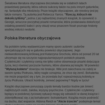
Światowa literatura obyczajowa doczekała się w ostatnich latach
prawdziwej gwiazdy, która odnosi sukcesy także na polu innych gatunków,
np. fantastyki dla młodzieży. Pisze książki obyczajowe, ale nieobcy jest jej
także romans. Tą autorka jest Rebecca Yarros.
"Rzeczy, których nie
dokończyliśmy",
jedna z jej najbardziej znanych książek, to opowieść o
Georgii, wnuczce poczytnej pisarki romansów, która postanawia dokończyć
ostatnią powieść babci i przy okazji wraz pisarzem Noah poznaje historię
wielkiej miłości nestorki.
Polska literatura obyczajowa
Na polskim rynku wydawniczym mamy sporo autorek i autorów
specjalizujących się w gatunku powieści obyczajowej. Jego
niekwestionowaną królową jest Katarzyna Grochola, która od ponad 20 lat
utrzymuje się na szczycie najpopularniejszych polskich pisarek.
Czytelniczki i czytelnicy cenią nie tylko celne obserwacje pisarki dotyczące
życia, lecz również poczucie humoru, które ubarwia jej książki. W powieści
"Wyluzuj kobieto"
dowcipu nie brakuje. Wiki jest zakochana na zabój w
swoim synku Piotrusiu, który nagle oznajmia, że chce się żenić. Bohaterka
nie może pogodzić się z tym, że przestała być najważniejszą kobietą w
życiu Piotrusia. Utracić kontrolę, zerwać pępowinę? Nigdy w życiu!
Książki obyczajowe poruszają często tematy bardzo trudne jak śmierć
najbliższych osób, żałoba, kryzysy psychiczne. Czytelniczki i czytelnicy
będący w podobnej życiowej sytuacji mogą się odnaleźć w danej książce i
zidentyfikować się z jej bohaterami i bohaterkami. Książka może podnieść
na duchu, dać wsparcie. Aldona Reich w
"Akcie trzecim"
podejmuje temat