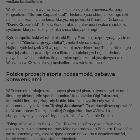
wielkim bestsellerem.
Wielkim sukcesem wydawniczym okazała się także powieść Barbary
Kingsolover
"Demon Copperhead"
- historia życia chłopca, którego nikt
nie chciał i wariacja na temat klasycznej powieści Charlesa Dickensa
"David Coperfield"
. To książka o próbie przetrwania i walce o siebie w
systemie, który na każdym kroku rzuca kłody pod nogi.
Cykl neapolitański
włoskiej pisarki Eleny Ferrante, rozpoczynający się od
powieści
"Genialna przyjaciółka"
, znalazł się na szczycie listy
Najlepszych książek XXI w., ogłoszonej przez New York Times. Nie mogło
więc jej zabraknąć w artykule o literaturze pięknej w Legimi. Historia
przyjaźni dwóch kobiet na tle przemian społeczno-obyczajowych we
Włoszech w XX w. stała się bestsellerem w wielu krajach.
Polska proza: historia, tożsamość, zabawa
konwencjami
W Polsce nie brakuje uzdolnionych pisarzy i pisarek, tworzących w nurcie
literatury pięknej. Nie sposób pominąć tu nazwiska Olgi Tokarczuk,
laureatki Literackiej Nagrody Nobla, która zachwyciła cały świat
monumentalnym dziełem
"Księgi Jakubowe"
. To wielowątkowa opowieść
o różnorodności Rzeczpospolitej Obojga Narodów XVIII w. i o
charyzmatycznym przywódcy sekty frankistów - Jakubie Franku.
"Bieguni"
to kolejna książka Olgi Tokarczuk, która zyskała światowy
rozgłos, m.in. za sprawą nagrody Międzynarodowego Bookera. Powieść ta
we fragmentaryczny, zaskakujący sposób opowiada o współczesności,
podróżowaniu i międzyludzkich relacjach.