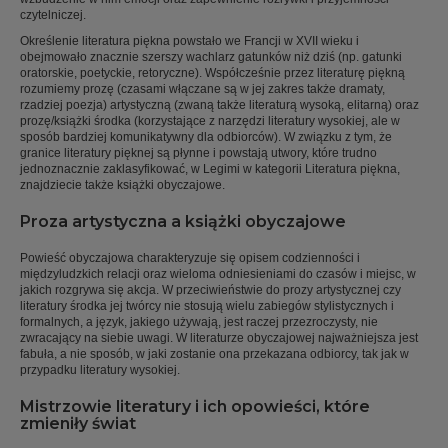
czytelniczej.
Określenie literatura piękna powstało we Francji w XVII wieku i
obejmowało znacznie szerszy wachlarz gatunków niż dziś (np. gatunki
oratorskie, poetyckie, retoryczne). Współcześnie przez literaturę piękną
rozumiemy prozę (czasami włączane są w jej zakres także dramaty,
rzadziej poezja) artystyczną (zwaną także literaturą wysoką, elitarną) oraz
prozę/książki środka (korzystające z narzędzi literatury wysokiej, ale w
sposób bardziej komunikatywny dla odbiorców). W związku z tym, że
granice literatury pięknej są płynne i powstają utwory, które trudno
jednoznacznie zaklasyfikować, w Legimi w kategorii Literatura piękna,
znajdziecie także książki obyczajowe.
Proza artystyczna a książki obyczajowe
Powieść obyczajowa charakteryzuje się opisem codzienności i
międzyludzkich relacji oraz wieloma odniesieniami do czasów i miejsc, w
jakich rozgrywa się akcja. W przeciwieństwie do prozy artystycznej czy
literatury środka jej twórcy nie stosują wielu zabiegów stylistycznych i
formalnych, a język, jakiego używają, jest raczej przezroczysty, nie
zwracający na siebie uwagi. W literaturze obyczajowej najważniejsza jest
fabuła, a nie sposób, w jaki zostanie ona przekazana odbiorcy, tak jak w
przypadku literatury wysokiej.
Mistrzowie literatury i ich opowieści, które
zmieniły świat