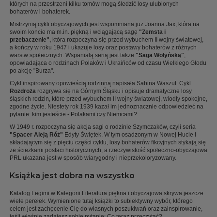
których na przestrzeni kilku tomów mogą śledzić losy ulubionych
bohaterów i bohaterek.
Mistrzynią cykli obyczajowych jest wspomniana już Joanna Jax, która na
swoim koncie ma m.in. piękną i wciągającą sagę
"Zemsta i
przebaczenie",
która rozpoczyna się przed wybuchem II wojny światowej,
a kończy w roku 1947 i ukazuje losy oraz postawy bohaterów z różnych
warstw społecznych. Wspaniałą serią jest także
"Saga Wołyńską"
,
opowiadająca o rodzinach Polaków i Ukraińców od czasu Wielkiego Głodu
po akcję "Burza".
Cykl inspirowany opowieścią rodzinną napisała Sabina Waszut. Cykl
Rozdroża
rozgrywa się na Górnym Śląsku i opisuje dramatyczne losy
śląskich rodzin, które przed wybuchem II wojny światowej, wiodły spokojne,
zgodne życie. Niestety rok 1939 kazał im jednoznacznie odpowiedzieć na
pytanie: kim jesteście - Polakami czy Niemcami?
W 1949 r. rozpoczyna się akcja sagi o rodzinie Szymczaków, czyli seria
"Spacer Aleją Róż"
Edyty Świętek. W tym osadzonym w Nowej Hucie i
składającym się z pięciu części cyklu, losy bohaterów fikcyjnych stykają się
ze ścieżkami postaci historycznych, a rzeczywistość społeczno-obyczajowa
PRL ukazana jest w sposób wiarygodny i nieprzekoloryzowany.
Książka jest dobra na wszystko
Katalog Legimi w Kategorii Literatura piękna i obyczajowa skrywa jeszcze
wiele perełek. Wymienione tutaj książki to subiektywny wybór, którego
celem jest zachęcenie Cię do własnych poszukiwań oraz zainspirowanie,
jeśli właśnie zadajesz sobie pytanie: Co teraz przeczytać?