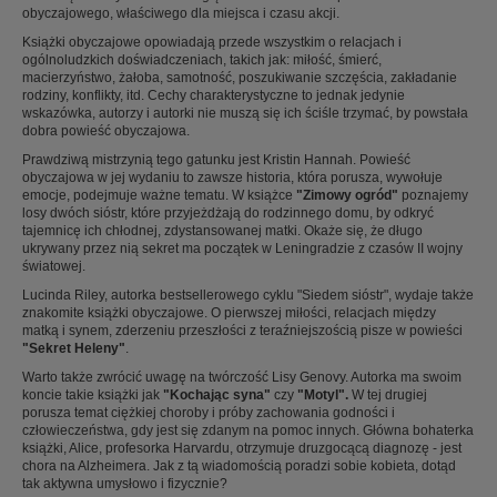
obyczajowego, właściwego dla miejsca i czasu akcji.
Książki obyczajowe opowiadają przede wszystkim o relacjach i
ogólnoludzkich doświadczeniach, takich jak: miłość, śmierć,
macierzyństwo, żałoba, samotność, poszukiwanie szczęścia, zakładanie
rodziny, konflikty, itd. Cechy charakterystyczne to jednak jedynie
wskazówka, autorzy i autorki nie muszą się ich ściśle trzymać, by powstała
dobra powieść obyczajowa.
Prawdziwą mistrzynią tego gatunku jest Kristin Hannah. Powieść
obyczajowa w jej wydaniu to zawsze historia, która porusza, wywołuje
emocje, podejmuje ważne tematu. W książce
"Zimowy ogród"
poznajemy
losy dwóch sióstr, które przyjeżdżają do rodzinnego domu, by odkryć
tajemnicę ich chłodnej, zdystansowanej matki. Okaże się, że długo
ukrywany przez nią sekret ma początek w Leningradzie z czasów II wojny
światowej.
Lucinda Riley, autorka bestsellerowego cyklu "Siedem sióstr", wydaje także
znakomite książki obyczajowe. O pierwszej miłości, relacjach między
matką i synem, zderzeniu przeszłości z teraźniejszością pisze w powieści
"Sekret Heleny"
.
Warto także zwrócić uwagę na twórczość Lisy Genovy. Autorka ma swoim
koncie takie książki jak
"Kochając syna"
czy
"Motyl".
W tej drugiej
porusza temat ciężkiej choroby i próby zachowania godności i
człowieczeństwa, gdy jest się zdanym na pomoc innych. Główna bohaterka
książki, Alice, profesorka Harvardu, otrzymuje druzgocącą diagnozę - jest
chora na Alzheimera. Jak z tą wiadomością poradzi sobie kobieta, dotąd
tak aktywna umysłowo i fizycznie?