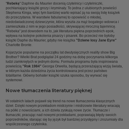
"
Rebekę
" Daphne du Maurier docenią czytelnicy i czytelniczki,
pochłaniający książki grozy i kryminały. To jedna z ulubionych powieści
Stephena Kinga, więc tym bardziej warto wpisać ją na swoją listę książek
do przeczytania. W warstwie fabularnej to opowieść o młodej,
niedoświadczonej dziewczynie, która wyszła za mąż bogatego wdowca i
zamieszkała z nim w jego posiadłości, skrywającej mroczną tajemnicę.
"Rebeka" jest dowodem na to, jak literatura piękna poprzednich epok,
wpływa na kolejne pokolenia pisarzy i pisarek. Bo przecież nie byłoby
książki Daphe du Maurier, gdyby nie książka
"Dziwne losy Jane Eyre"
Charlotte Bronte.
Kojarzycie popularne na początku lat dwutysięcznych reality show Big
Brother? Wielki Brat podglądał 24 godziny na dobę poczynania kilkorga
ludzi zamkniętych w jednym domu. Formuła programu była inspirowana
powieścią
"Rok 1984"
Georga Orwella, będącą przerażającą wizją świata,
w którym każda dziedzina życia kontrolowana jest przez państwo
totalitarne. Główny bohater książki szuka sposobu, by wyrwać się
systemowi.
Nowe tłumaczenia literatury pięknej
W ostatnich latach pojawił się trend na nowe tłumaczenia klasycznych
dzieł. Dzięki nowym przekładom mistrzynie i mistrzowie literatury wracają
na półki z nowościami, a ich dzieła zyskują nowe życie. Tłumacze i
tłumaczki, pracując nad nowymi przekładami, poprawiają błędy swoich
poprzedników, starając się by język był bardziej przystępny i zrozumiały dla
współczesnego czytelnika.