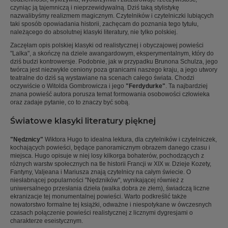
czyniąc ją tajemniczą i nieprzewidywalną. Dziś taką stylistykę
nazwalibyśmy realizmem magicznym. Czytelników i czytelniczki lubiących
taki sposób opowiadania historii, zachęcam do poznania tego tytułu,
należącego do absolutnej klasyki literatury, nie tylko polskiej.
Zaczęłam opis polskiej klasyki od realistycznej i obyczajowej powieści
"Lalka", a skończę na dziele awangardowym, eksperymentalnym, który do
dziś budzi kontrowersje. Podobnie, jak w przypadku Brunona Schulza, jego
twórca jest niezwykle ceniony poza granicami naszego kraju, a jego utwory
teatralne do dziś są wystawiane na scenach całego świata. Chodzi
oczywiście o Witolda Gombrowicza i jego
"Ferdydurke"
. Ta najbardziej
znana powieść autora porusza temat formowania osobowości człowieka
oraz zadaje pytanie, co to znaczy być sobą.
Światowe klasyki literatury pięknej
"Nędznicy"
Wiktora Hugo to idealna lektura, dla czytelników i czytelniczek,
kochających powieści, będące panoramicznym obrazem danego czasu i
miejsca. Hugo opisuje w niej losy kilkorga bohaterów, pochodzących z
różnych warstw społecznych na tle historii Francji w XIX w. Dzieje Kozety,
Fantyny, Valjeana i Mariusza znają czytelnicy na całym świecie. O
niesłabnącej popularności "Nędzników", wynikającej również z
uniwersalnego przesłania dzieła (walka dobra ze złem), świadczą liczne
ekranizacje tej monumentalnej powieści. Warto podkreślić także
nowatorstwo formalne tej książki, odważne i niespotykane w ówczesnych
czasach połączenie powieści realistycznej z licznymi dygresjami o
charakterze eseistycznym.