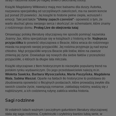
straty i radzenia sobie po nagłej śmierci ukochanej osoby.
Książki Magdaleny Witkiewicz mają moc balsamu dla duszy. Autorka,
nazywana specjalistką od szczęśliwych zakończeń, ma na swoim koncie
już ponad 20 powieści. Jej książki to historie pełne ciepła, wzruszeń i
emocji. Taki jest także
"Ulotny zapach czereśni"
- opowieść o tym, że
warto słuchać głosu swojego serca i skończyć ze schematami, które znamy
z rodzinnego domu.
Prolog Live do obejrzenia tutaj
Omawiając polską literaturę obyczajową nie sposób pominąć nazwiska
Joanny Jax, która specjalizuje się w książkach z historią w tle.
Najlepsza
przyjaciółka
to powieść obyczajowa o Beacie, która wraca do rodzinnego
miasta na pogrzeb swojej przyjaciółki. Jej rodzina przyjmuje ją nad wyraz
chłodno. Mąż przyjaciółki wręcza Beacie plik listów, które na zawsze
zmienią jej życie. Dowiaduje się nowych dla siebie faktów z przeszłości
przyjaciółki, o których ta długie lata milczała.
Książki obyczajowe z tłem historycznym to niezwykle popularny trend na
polskim rynku wydawniczym. Do jego przedstawicielek należą m.in.
Wioletta Sawicka
,
Barbara Wysoczańska
,
Maria Paszyńska
,
Magdalena
Wala
,
Sabina Waszut
. Oparte na faktach tło historyczne to podstawa do
zbudowania opowieści o fikcyjnych postaciach, które prowadzą zwykłe dla
swoich czasów życie, nawiązują romanse, zakładają rodziny, wadzą się z
najbliższymi, a ich codzienną rutynę zakłóca wielka historia.
Sagi rodzinne
W ostatnich latach ważnym i poczytnym gatunkiem literatury obyczajowej
stała się saga rodzinna. Czytelniczki i czytelnicy bardzo lubią serie, w