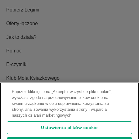
Ebooki na Kindle
Pobierz Legimi
Oferty łączone
Jak to działa?
Pomoc
E-czytniki
Klub Mola Książkowego
Poprzez kliknięcie na „Akceptuj wszystkie pliki cookie”,
wyrażasz zgodę na przechowywanie plików cookie na
Ustawienia plików cookie
swoim urządzeniu w celu usprawnienia korzystania ze
strony, analizowania wykorzystania strony i wsparcia
Blog
naszych działań marketingowych.
Ustawienia plików cookie
Relacje inwestorskie