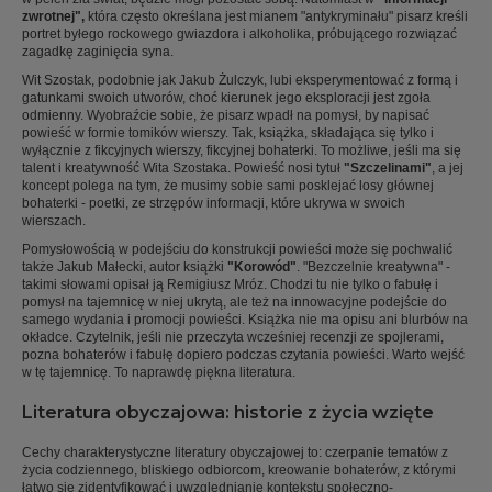
zwrotnej",
która często określana jest mianem "antykryminału" pisarz kreśli
portret byłego rockowego gwiazdora i alkoholika, próbującego rozwiązać
zagadkę zaginięcia syna.
Wit Szostak, podobnie jak Jakub Żulczyk, lubi eksperymentować z formą i
gatunkami swoich utworów, choć kierunek jego eksploracji jest zgoła
odmienny. Wyobraźcie sobie, że pisarz wpadł na pomysł, by napisać
powieść w formie tomików wierszy. Tak, książka, składająca się tylko i
wyłącznie z fikcyjnych wierszy, fikcyjnej bohaterki. To możliwe, jeśli ma się
talent i kreatywność Wita Szostaka. Powieść nosi tytuł
"Szczelinami"
, a jej
koncept polega na tym, że musimy sobie sami posklejać losy głównej
bohaterki - poetki, ze strzępów informacji, które ukrywa w swoich
wierszach.
Pomysłowością w podejściu do konstrukcji powieści może się pochwalić
także Jakub Małecki, autor książki
"Korowód"
. "Bezczelnie kreatywna" -
takimi słowami opisał ją Remigiusz Mróz. Chodzi tu nie tylko o fabułę i
pomysł na tajemnicę w niej ukrytą, ale też na innowacyjne podejście do
samego wydania i promocji powieści. Książka nie ma opisu ani blurbów na
okładce. Czytelnik, jeśli nie przeczyta wcześniej recenzji ze spojlerami,
pozna bohaterów i fabułę dopiero podczas czytania powieści. Warto wejść
w tę tajemnicę. To naprawdę piękna literatura.
Literatura obyczajowa: historie z życia wzięte
Cechy charakterystyczne literatury obyczajowej to: czerpanie tematów z
życia codziennego, bliskiego odbiorcom, kreowanie bohaterów, z którymi
łatwo się zidentyfikować i uwzględnianie kontekstu społeczno-