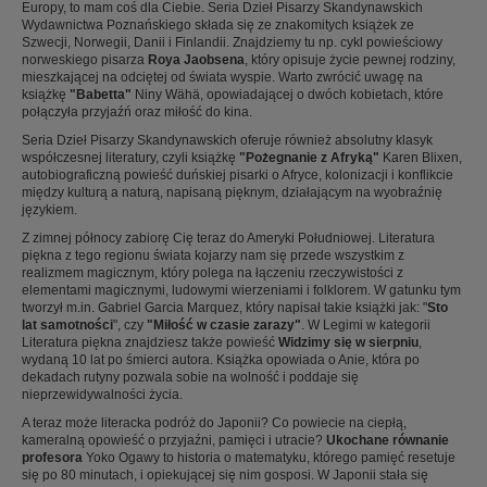
Europy, to mam coś dla Ciebie. Seria Dzieł Pisarzy Skandynawskich
Wydawnictwa Poznańskiego składa się ze znakomitych książek ze
Szwecji, Norwegii, Danii i Finlandii. Znajdziemy tu np. cykl powieściowy
norweskiego pisarza
Roya Jaobsena
, który opisuje życie pewnej rodziny,
mieszkającej na odciętej od świata wyspie. Warto zwrócić uwagę na
książkę
"Babetta"
Niny Wähä, opowiadającej o dwóch kobietach, które
połączyła przyjaźń oraz miłość do kina.
Seria Dzieł Pisarzy Skandynawskich oferuje również absolutny klasyk
współczesnej literatury, czyli książkę
"Pożegnanie z Afryką"
Karen Blixen,
autobiograficzną powieść duńskiej pisarki o Afryce, kolonizacji i konflikcie
między kulturą a naturą, napisaną pięknym, działającym na wyobraźnię
językiem.
Z zimnej północy zabiorę Cię teraz do Ameryki Południowej. Literatura
piękna z tego regionu świata kojarzy nam się przede wszystkim z
realizmem magicznym, który polega na łączeniu rzeczywistości z
elementami magicznymi, ludowymi wierzeniami i folklorem. W gatunku tym
tworzył m.in. Gabriel Garcia Marquez, który napisał takie książki jak: "
Sto
lat samotności
", czy
"Miłość w czasie zarazy"
. W Legimi w kategorii
Literatura piękna znajdziesz także powieść
Widzimy się w sierpniu
,
wydaną 10 lat po śmierci autora. Książka opowiada o Anie, która po
dekadach rutyny pozwala sobie na wolność i poddaje się
nieprzewidywalności życia.
A teraz może literacka podróż do Japonii? Co powiecie na ciepłą,
kameralną opowieść o przyjaźni, pamięci i utracie?
Ukochane równanie
profesora
Yoko Ogawy to historia o matematyku, którego pamięć resetuje
się po 80 minutach, i opiekującej się nim gosposi. W Japonii stała się