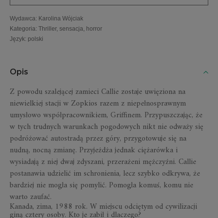
Wydawca
:
Karolina Wójciak
Kategoria
:
Thriller, sensacja, horror
Język
:
polski
Opis
Z powodu szalejącej zamieci Callie zostaje uwięziona na
niewielkiej stacji w Zopkios razem z niepełnosprawnym
umysłowo współpracownikiem, Griffinem. Przypuszczając, że
w tych trudnych warunkach pogodowych nikt nie odważy się
podróżować autostradą przez góry, przygotowuje się na
nudną, nocną zmianę. Przyjeżdża jednak ciężarówka i
wysiadają z niej dwaj zdyszani, przerażeni mężczyźni. Callie
postanawia udzielić im schronienia, lecz szybko odkrywa, że
bardziej nie mogła się pomylić. Pomogła komuś, komu nie
warto zaufać.
Kanada, zima, 1988 rok. W miejscu odciętym od cywilizacji
giną cztery osoby. Kto je zabił i dlaczego?