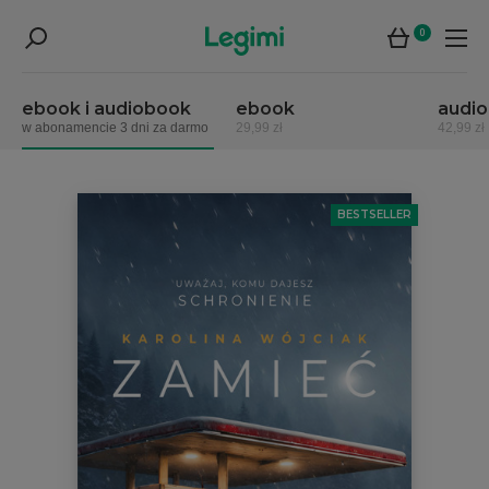
0
ebook i audiobook
ebook
audi
w abonamencie 3 dni za darmo
29,99 zł
42,99 zł
BESTSELLER