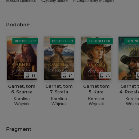
Górskie tajemnice
Czytamy autorki
Przedpremiery w Legimi
Podobne
BESTSELLER
BESTSELLER
BESTSELLER
BESTS
Garnet, tom
Garnet, tom
Garnet tom
Garnet 
6. Szansa
7. Strata
5. Kara
4. Rozst
Karolina
Karolina
Karolina
Karoli
Wójciak
Wójciak
Wójciak
Wójcia
Fragment