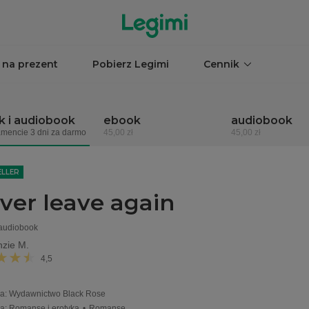
 na prezent
Pobierz Legimi
Cennik
 i audiobook
ebook
audiobook
mencie 3 dni za darmo
45,00 zł
45,00 zł
ELLER
ver leave again
 audiobook
zie M.
4,5
a
:
Wydawnictwo Black Rose
ia
:
Romanse i erotyka
•
Romanse