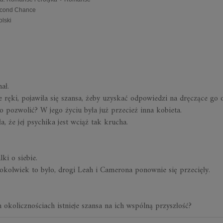
cond Chance
olski
ał.
e ręki, pojawiła się szansa, żeby uzyskać odpowiedzi na dręczące go 
o pozwolić? W jego życiu była już przecież inna kobieta.
, że jej psychika jest wciąż tak krucha.
ki o siebie.
okolwiek to było, drogi Leah i Camerona ponownie się przecięły.
h okolicznościach istnieje szansa na ich wspólną przyszłość?