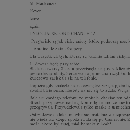
M. Mackenzie
Never
leave
again
DYLOGIA: SECOND CHANCE #2
„Przyjaciele są jak ciche anioły, które podnoszą nas, 
– Antoine de Saint-Exupéry.
Dla wszystkich tych, którzy są właśnie takimi cichymi
1. Zawsze będę przy tobie
Blada na twarzy Sharon przecisnęła się przez klient
pełne dezaprobaty. Serce waliło jej mocno i szybko. M
kurczowo zaciskała się na telefonie.
Dopiero gdy znalazła się na zewnątrz, wzięła głęboki
zwolni bicie serca, niestety na nic się to zdało. Wciąż
Bała się każdego telefonu ze szpitala, chociaż ten o
Strach przejmował nad nią kontrolę i mimo że niestru
przegrywała. Przywdziewała tylko maskę z uśmiechem,
Ostry dźwięk klaksonu wbił się brutalnie w nieprzyj
nie wiedziała, czego spodziewała się po Cameronie. Ż
może, skoro był tutaj, miał kontakt z Leah?