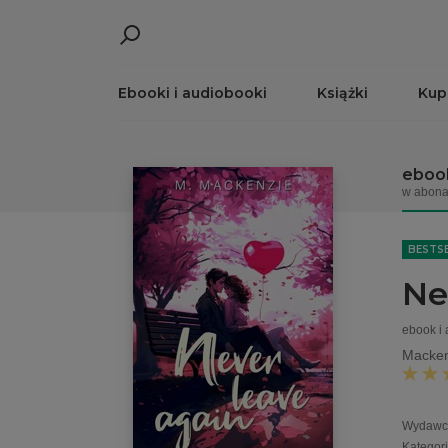
Ebooki i audiobooki
Książki
Kup
ebook
w abona
BESTS
Ne
ebook i
Macken
Wydawc
Kategor