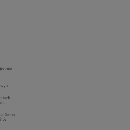
jrzenia
rwy i
niach.
nim
ie. Sama
ą? A