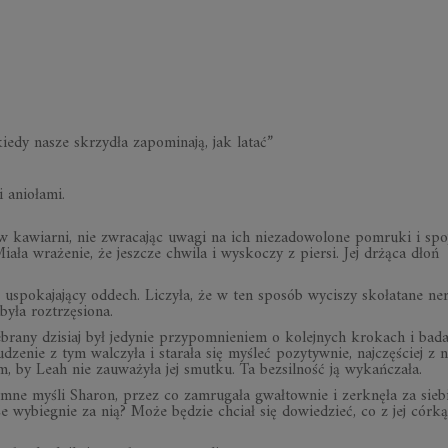
kiedy nasze skrzydła zapominają, jak latać”
 aniołami.
ów kawiarni, nie zwracając uwagi na ich niezadowolone pomruki i spo
iała wrażenie, że jeszcze chwila i wyskoczy z piersi. Jej drżąca dłoń
, uspokajający oddech. Liczyła, że w ten sposób wyciszy skołatane ne
 była roztrzęsiona.
debrany dzisiaj był jedynie przypomnieniem o kolejnych krokach i bada
dzenie z tym walczyła i starała się myśleć pozytywnie, najczęściej z 
 by Leah nie zauważyła jej smutku. Ta bezsilność ją wykańczała.
emne myśli Sharon, przez co zamrugała gwałtownie i zerknęła za sieb
e wybiegnie za nią? Może będzie chciał się dowiedzieć, co z jej córk