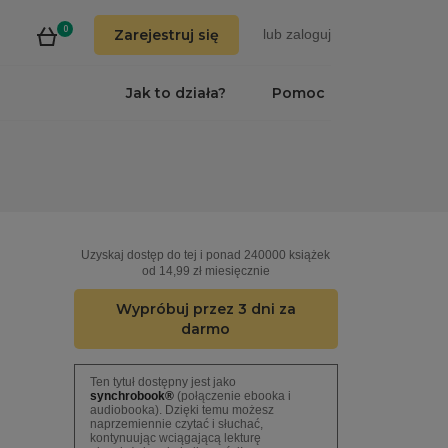
0
Zarejestruj się
lub
zaloguj
Jak to działa?
Pomoc
Uzyskaj dostęp do tej i ponad 240000 książek
od 14,99 zł miesięcznie
Wypróbuj przez 3 dni za
darmo
Ten tytuł dostępny jest jako
synchrobook®
(połączenie ebooka i
audiobooka). Dzięki temu możesz
naprzemiennie czytać i słuchać,
kontynuując wciągającą lekturę