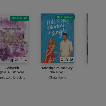
BESTSELLER
B
BESTSELLER
Związek
Miesiąc miodowy
Lavender
(nie)służbowy
dla singli
Ludka Skrz
gnieszka Brückner
Olivia Hayle