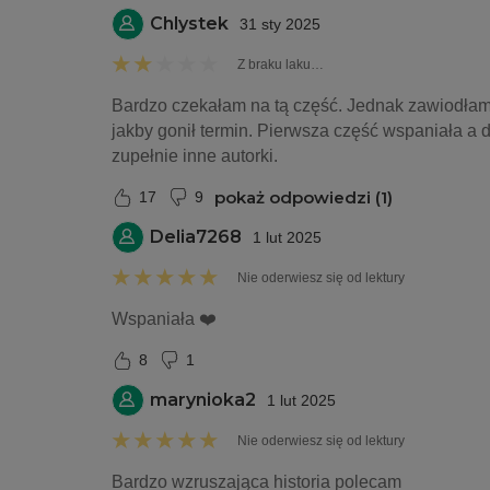
Chlystek
31 sty 2025
Z braku laku…
Bardzo czekałam na tą część. Jednak zawiodłam 
jakby gonił termin. Pierwsza część wspaniała a d
zupełnie inne autorki. 
pokaż odpowiedzi (1)
17
9
Delia7268
1 lut 2025
Nie oderwiesz się od lektury
Wspaniała ❤️
8
1
marynioka2
1 lut 2025
Nie oderwiesz się od lektury
Bardzo wzruszająca historia polecam 