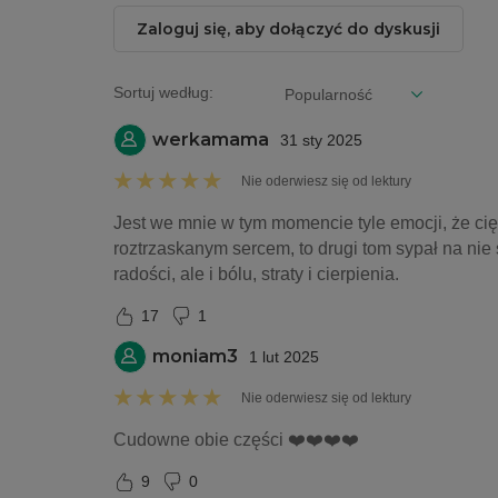
Zaloguj się, aby dołączyć do dyskusji
Sortuj według:
werkamama
31 sty 2025
Nie oderwiesz się od lektury
Jest we mnie w tym momencie tyle emocji, że cięż
roztrzaskanym sercem, to drugi tom sypał na nie 
radości, ale i bólu, straty i cierpienia.
17
1
moniam3
1 lut 2025
Nie oderwiesz się od lektury
Cudowne obie części ❤️❤️❤️❤️
9
0