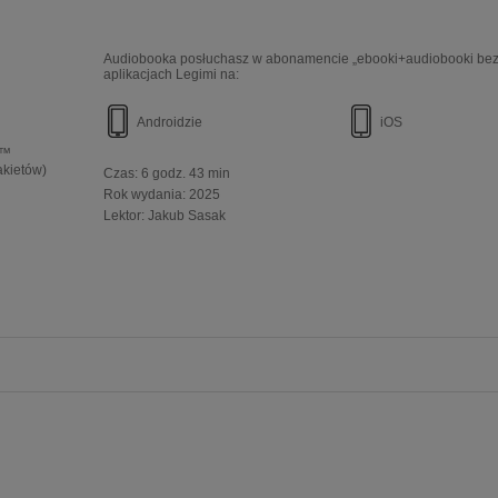
Audiobooka posłuchasz w abonamencie „ebooki+audiobooki bez 
aplikacjach Legimi na:
Androidzie
iOS
e™
akietów)
Czas:
6 godz. 43 min
Rok wydania
:
2025
Lektor:
Jakub Sasak