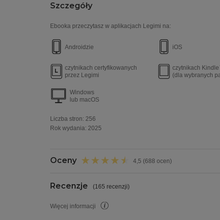
Szczegóły
Ebooka przeczytasz w aplikacjach Legimi na:
Androidzie
iOS
czytnikach certyfikowanych
czytnikach Kindl
przez Legimi
(dla wybranych p
Windows
lub macOS
Liczba stron:
256
Rok wydania
:
2025
Oceny
4,5 (688 ocen)
Recenzje
(
165 recenzji
)
Więcej informacji