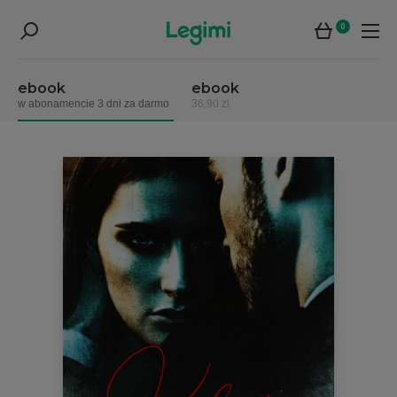
0
ebook
ebook
w abonamencie 3 dni za darmo
36,90 zł