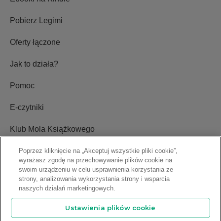
Pobierz Legimi
Oferty łączone
Jak to działa?
Pomoc
E-czytniki
Klub Mola Książkowego
Ustawienia plików cookie
Poprzez kliknięcie na „Akceptuj wszystkie pliki cookie”,
wyrażasz zgodę na przechowywanie plików cookie na
swoim urządzeniu w celu usprawnienia korzystania ze
Blog
strony, analizowania wykorzystania strony i wsparcia
naszych działań marketingowych.
Relacje inwestorskie
Ustawienia plików cookie