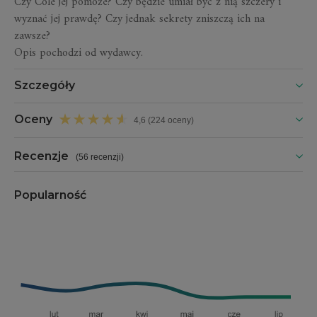
Czy Cole jej pomoże? Czy będzie umiał być z nią szczery i
wyznać jej prawdę? Czy jednak sekrety zniszczą ich na
zawsze?
Opis pochodzi od wydawcy.
Szczegóły
Oceny
4,6 (224 oceny)
Recenzje
(
56 recenzji
)
Popularność