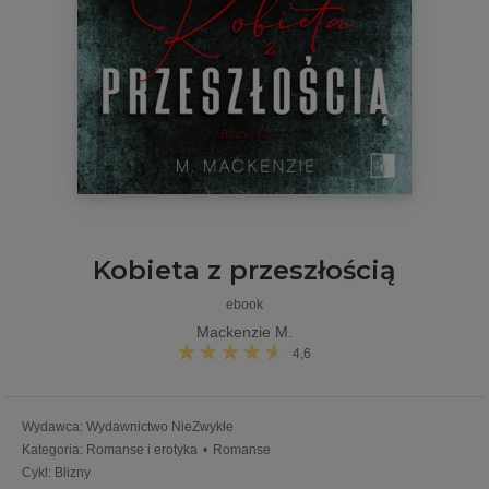
Kobieta z przeszłością
ebook
Mackenzie M.
4,6
Wydawca
:
Wydawnictwo NieZwykłe
Kategoria
:
Romanse i erotyka
•
Romanse
Cykl
:
Blizny