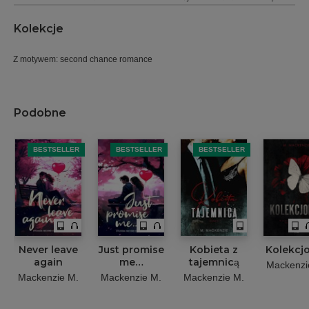
Kolekcje
Z motywem: second chance romance
Podobne
BESTSELLER
BESTSELLER
BESTSELLER
Never leave
Just promise
Kobieta z
Kolekcj
again
me…
tajemnicą
Mackenzi
Mackenzie M.
Mackenzie M.
Mackenzie M.