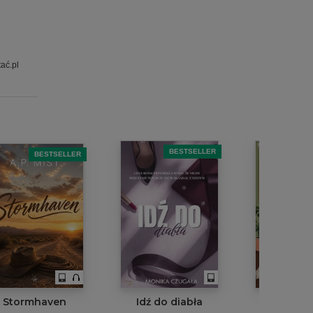
ać.pl
BESTSELLER
B
BESTSELLER
Stormhaven
Idź do diabła
Pan dyre