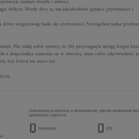
prawacji zamiast światła i miłości.
ugie oblicze. Wtedy obce są mu jakiekolwiek granice prywatności i
i, które rozgrzewają fanki do czerwoności. Szczególnie jedna przyku
antazje. Nie zdają sobie sprawy, że Aly przyciągnęła uwagę kogoś jesz
sh z drapieżnika zamienia się w obrońcę, musi sobie odpowiedzieć n
ety, bez której nie może żyć.
życia.
Audiobooka posłuchasz w abonamencie „ebooki+audiobooki bez 
aplikacjach Legimi na:
Androidzie
iOS
e™