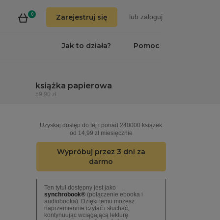
0
Zarejestruj się
lub
zaloguj
Jak to działa?
Pomoc
książka papierowa
59,90 zł
Uzyskaj dostęp do tej i ponad 240000 książek
od 14,99 zł miesięcznie
Wypróbuj przez 3 dni za
darmo
Ten tytuł dostępny jest jako
synchrobook®
(połączenie ebooka i
audiobooka). Dzięki temu możesz
naprzemiennie czytać i słuchać,
kontynuując wciągającą lekturę