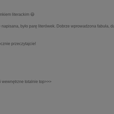
nkiem literackim 😃
 napisana, było parę literówek. Dobrze wprowadzona fabuła, dał
znie przeczytajcie!
gi wewnętrzne totalnie top>>>