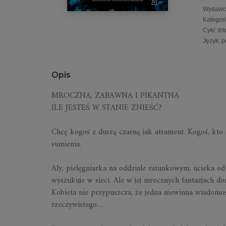
Wydawc
Kategor
Cykl
:
In
Język
:
p
Opis
MROCZNA, ZABAWNA I PIKANTNA
ILE JESTEŚ W STANIE ZNIEŚĆ?
Chcę kogoś z duszą czarną jak atrament. Kogoś, kto 
sumienia.
Aly, pielęgniarka na oddziale ratunkowym, ucieka o
wyszukuje w sieci. Ale w jej mrocznych fantazjach d
Kobieta nie przypuszcza, że jedna niewinna wiadomo
rzeczywistego…