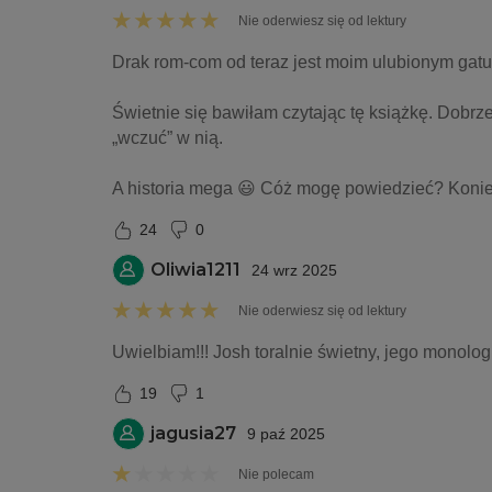
Nie oderwiesz się od lektury
Drak rom-com od teraz jest moim ulubionym gatu
Świetnie się bawiłam czytając tę książkę. Dobrze
„wczuć” w nią. 
A historia mega 😃 Cóż mogę powiedzieć? Koniec
24
0
Oliwia1211
24 wrz 2025
Nie oderwiesz się od lektury
Uwielbiam!!! Josh toralnie świetny, jego monolo
19
1
jagusia27
9 paź 2025
Nie polecam