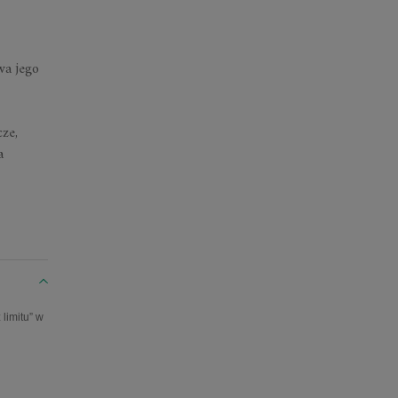
wa jego
cze,
a
limitu” w