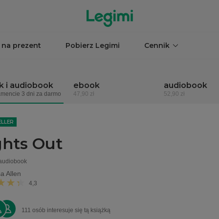
 na prezent
Pobierz Legimi
Cennik
 i audiobook
ebook
audiobook
mencie 3 dni za darmo
47,90 zł
52,90 zł
ELLER
ghts Out
 audiobook
a Allen
4,3
111 osób interesuje się tą książką