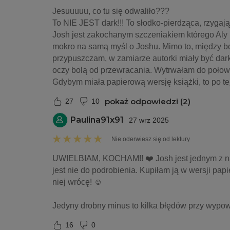
Jesuuuuu, co tu się odwaliło???
To NIE JEST dark!!! To słodko-pierdząca, rzyga
Josh jest zakochanym szczeniakiem którego Aly le
mokro na samą myśl o Joshu. Mimo to, między boh
przypuszczam, w zamiarze autorki miały być dark,
oczy bolą od przewracania. Wytrwałam do połowy
Gdybym miała papierową wersję książki, to po te
pokaż odpowiedzi (2)
27
10
Paulina91x91
27 wrz 2025
Nie oderwiesz się od lektury
UWIELBIAM, KOCHAM!! ❤️ Josh jest jednym z najl
jest nie do podrobienia. Kupiłam ją w wersji papi
niej wrócę! ☺️
Jedyny drobny minus to kilka błędów przy wyp
16
0