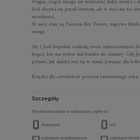
Pragnę czegoś innego niż większość ludzi: mroku i de
Josh skrywa się przed światem, ale w sieci ma też dr
moralności.
W nocy staje się Facetem Bez Twarzy, nagrywa filmik
uwagę.
Aly i Josh wspólnie realizują swoje najmroczniejsze f
kogoś, kto ma wobec niej bardzo złe zamiary. Gdy Jo
pytanie, jak daleko jest się w stanie posunąć dla kobi
Książka dla czytelników powyżej osiemnastego roku 
Szczegóły
Ebooka przeczytasz w aplikacjach Legimi na:
Androidzie
iOS
czytnikach certyfikowanych
czytnikach Kindl