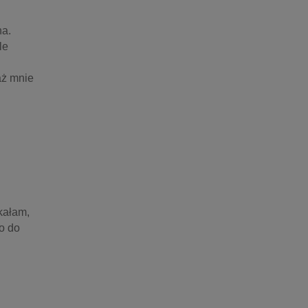
a. 
e 
ż mnie 
ałam, 
o do 