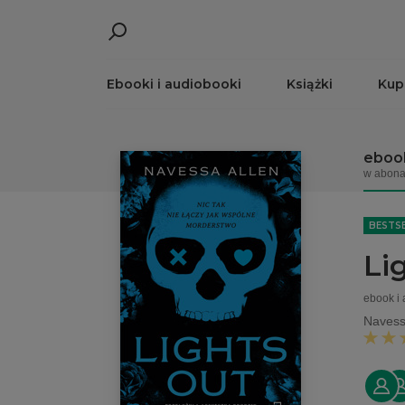
Ebooki i audiobooki
Książki
Kup
ebook
w abona
BESTS
Li
ebook i
Navess