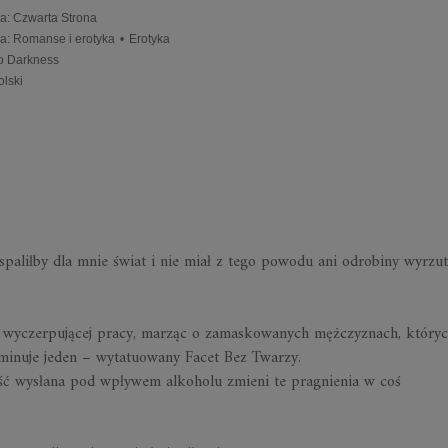
a
:
Czwarta Strona
ia
:
Romanse i erotyka
•
Erotyka
to Darkness
olski
spaliłby dla mnie świat i nie miał z tego powodu ani odrobiny wyrzu
d wyczerpującej pracy, marząc o zamaskowanych mężczyznach, który
ominuje jeden – wytatuowany Facet Bez Twarzy.
ść wysłana pod wpływem alkoholu zmieni te pragnienia w coś