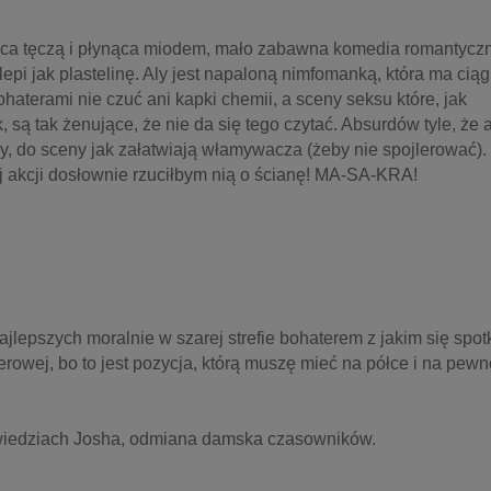
jąca tęczą i płynąca miodem, mało zabawna komedia romantyczn
pi jak plastelinę. Aly jest napaloną nimfomanką, która ma ciągl
aterami nie czuć ani kapki chemii, a sceny seksu które, jak 
 są tak żenujące, że nie da się tego czytać. Absurdów tyle, że a
, do sceny jak załatwiają włamywacza (żeby nie spojlerować). 
j akcji dosłownie rzuciłbym nią o ścianę! MA-SA-KRA!
epszych moralnie w szarej strefie bohaterem z jakim się spotk
erowej, bo to jest pozycja, którą muszę mieć na półce i na pewn
owiedziach Josha, odmiana damska czasowników.