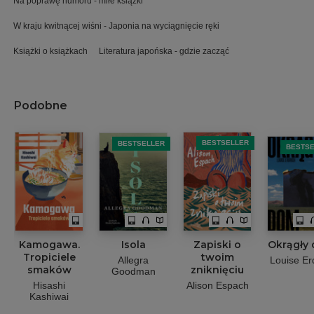
Na poprawę humoru - miłe książki
W kraju kwitnącej wiśni - Japonia na wyciągnięcie ręki
Książki o książkach
Literatura japońska - gdzie zacząć
Podobne
BESTSELLER
BESTSELLER
BESTS
Kamogawa.
Isola
Zapiski o
Okrągły
Tropiciele
twoim
Allegra
Louise Er
smaków
zniknięciu
Goodman
Hisashi
Alison Espach
Kashiwai