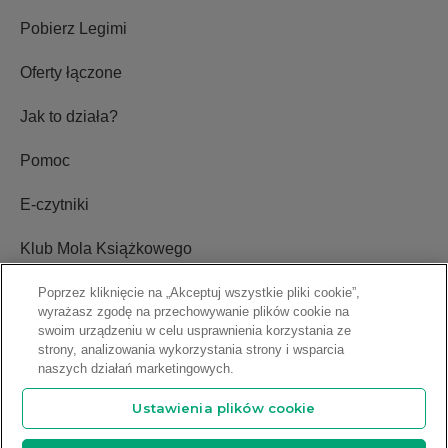
Pobierz Legimi
Oferty łączone
Jak to działa?
Pomoc
E-czytniki
Klub Mola Książkowego
Ustawienia plików cookie
Poprzez kliknięcie na „Akceptuj wszystkie pliki cookie”,
wyrażasz zgodę na przechowywanie plików cookie na
swoim urządzeniu w celu usprawnienia korzystania ze
Blog
strony, analizowania wykorzystania strony i wsparcia
naszych działań marketingowych.
Relacje inwestorskie
Ustawienia plików cookie
Sprawdź ofertę abonamentową