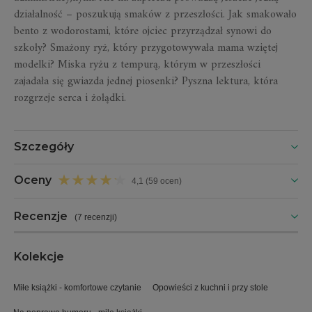
działalność – poszukują smaków z przeszłości. Jak smakowało
bento z wodorostami, które ojciec przyrządzał synowi do
szkoły? Smażony ryż, który przygotowywała mama wziętej
modelki? Miska ryżu z tempurą, którym w przeszłości
zajadała się gwiazda jednej piosenki? Pyszna lektura, która
rozgrzeje serca i żołądki.
Szczegóły
Oceny
4,1 (59 ocen)
Recenzje
(
7 recenzji
)
Kolekcje
Miłe książki - komfortowe czytanie
Opowieści z kuchni i przy stole