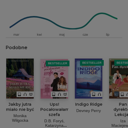
Podobne
BESTSELLER
BESTS
BESTSELLER
Jakby jutra
Ups!
Indigo Ridge
Pan
miało nie być
Pocałowałam
dyrekt
Devney Perry
szefa
Lekcja
Monika
Wilgocka
D.B. Foryś
Iza
Katarzyna
Macieje