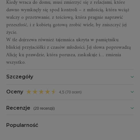
Kiedy wraca do domu, musi zmierzyć się z relacjami, które
dawno wymknęły się spod kontroli – z miłością, która wciąż
walczy o przetrwanie, z teściową, która pragnie naprawić
przeszłość, i z kobietą gotową zrobić wiele, by zniszczyć jej
życie.
W tle dojrzewa również tajemnica ukryta w pamiętniku
bliskiej przyjaciółki z czasów młodości. Jej słowa poprowadzą
Alicję ku prawdzie, która porusza, zaskakuje i… zmienia
wszystko.
Szczegóły
Oceny
4,5 (70 ocen)
Recenzje
(
20 recenzji
)
Popularność