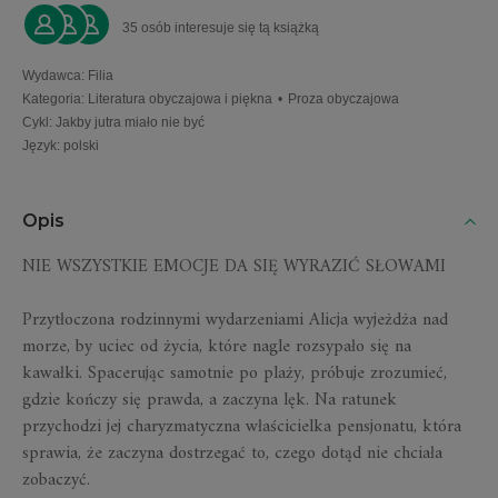
35 osób interesuje się tą książką
Wydawca
:
Filia
Kategoria
:
Literatura obyczajowa i piękna
•
Proza obyczajowa
Cykl
:
Jakby jutra miało nie być
Język
:
polski
Opis
NIE WSZYSTKIE EMOCJE DA SIĘ WYRAZIĆ SŁOWAMI
Przytłoczona rodzinnymi wydarzeniami Alicja wyjeżdża nad
morze, by uciec od życia, które nagle rozsypało się na
kawałki. Spacerując samotnie po plaży, próbuje zrozumieć,
gdzie kończy się prawda, a zaczyna lęk. Na ratunek
przychodzi jej charyzmatyczna właścicielka pensjonatu, która
sprawia, że zaczyna dostrzegać to, czego dotąd nie chciała
zobaczyć.