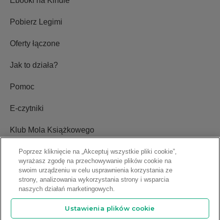
Ebooki na Kindle
Pobierz Legimi
Oferty łączone
Jak to działa?
Pomoc
E-czytniki
Klub Mola Książkowego
Ustawienia plików cookie
Poprzez kliknięcie na „Akceptuj wszystkie pliki cookie”,
wyrażasz zgodę na przechowywanie plików cookie na
swoim urządzeniu w celu usprawnienia korzystania ze
Blog
strony, analizowania wykorzystania strony i wsparcia
naszych działań marketingowych.
Relacje inwestorskie
Ustawienia plików cookie