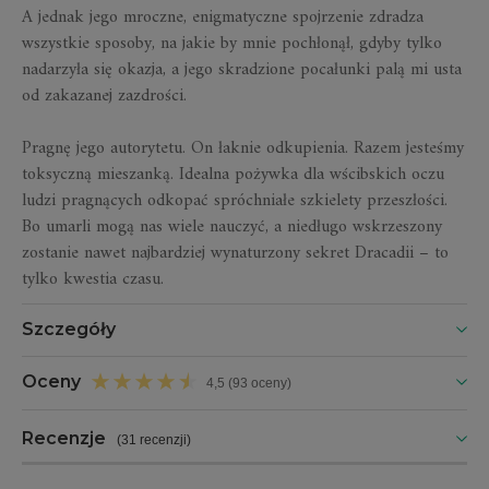
A jednak jego mroczne, enigmatyczne spojrzenie zdradza
wszystkie sposoby, na jakie by mnie pochłonął, gdyby tylko
nadarzyła się okazja, a jego skradzione pocałunki palą mi usta
od zakazanej zazdrości.
Pragnę jego autorytetu. On łaknie odkupienia. Razem jesteśmy
toksyczną mieszanką. Idealna pożywka dla wścibskich oczu
ludzi pragnących odkopać spróchniałe szkielety przeszłości.
Bo umarli mogą nas wiele nauczyć, a niedługo wskrzeszony
zostanie nawet najbardziej wynaturzony sekret Dracadii – to
tylko kwestia czasu.
Szczegóły
Oceny
4,5 (93 oceny)
Recenzje
(
31 recenzji
)