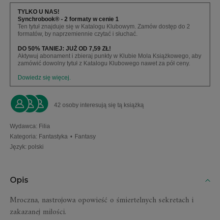
TYLKO U NAS!
Synchrobook® - 2 formaty w cenie 1
Ten tytuł znajduje się w Katalogu Klubowym. Zamów dostęp do 2
formatów, by naprzemiennie czytać i słuchać.
DO 50% TANIEJ: JUŻ OD 7,59 ZŁ!
Aktywuj abonament i zbieraj punkty w Klubie Mola Książkowego, aby
zamówić dowolny tytuł z Katalogu Klubowego nawet za pół ceny.
Dowiedz się więcej.
42 osoby interesują się tą książką
Wydawca
:
Filia
Kategoria
:
Fantastyka
•
Fantasy
Język
:
polski
Opis
Mroczna, nastrojowa opowieść o śmiertelnych sekretach i
zakazanej miłości.