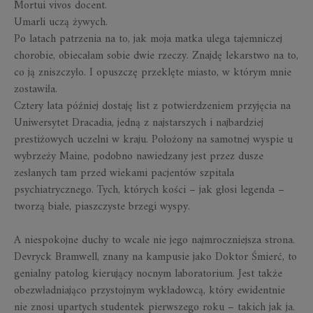
Mortui vivos docent.
Umarli uczą żywych.
Po latach patrzenia na to, jak moja matka ulega tajemniczej
chorobie, obiecałam sobie dwie rzeczy. Znajdę lekarstwo na to,
co ją zniszczyło. I opuszczę przeklęte miasto, w którym mnie
zostawiła.
Cztery lata później dostaję list z potwierdzeniem przyjęcia na
Uniwersytet Dracadia, jedną z najstarszych i najbardziej
prestiżowych uczelni w kraju. Położony na samotnej wyspie u
wybrzeży Maine, podobno nawiedzany jest przez dusze
zesłanych tam przed wiekami pacjentów szpitala
psychiatrycznego. Tych, których kości – jak głosi legenda –
tworzą białe, piaszczyste brzegi wyspy.
A niespokojne duchy to wcale nie jego najmroczniejsza strona.
Devryck Bramwell, znany na kampusie jako Doktor Śmierć, to
genialny patolog kierujący nocnym laboratorium. Jest także
obezwładniająco przystojnym wykładowcą, który ewidentnie
nie znosi upartych studentek pierwszego roku – takich jak ja.