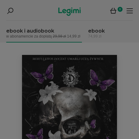
0
ebook i audiobook
ebook
w abonamencie za dopłatą
29,98 zł
14,99 zł
74,99 zł