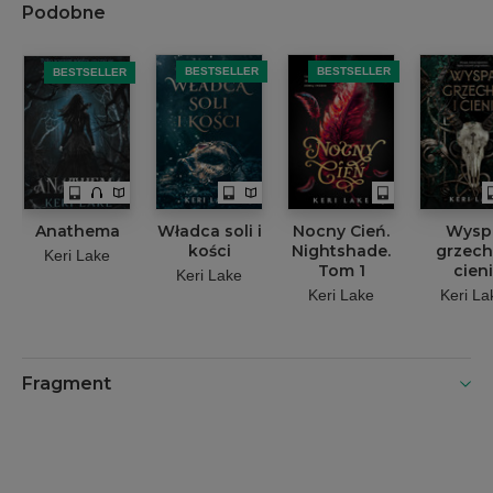
Podobne
BESTSELLER
BESTSELLER
BESTSELLER
Anathema
Władca soli i
Nocny Cień.
Wysp
kości
Nightshade.
grzech
Keri Lake
Tom 1
cieni
Keri Lake
Keri Lake
Keri La
Fragment