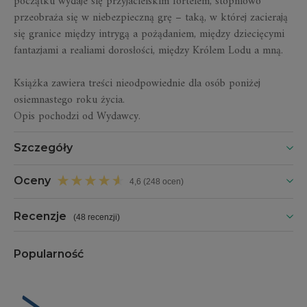
początku wydaje się przyjacielskim fortelem, stopniowo
przeobraża się w niebezpieczną grę – taką, w której zacierają
się granice między intrygą a pożądaniem, między dziecięcymi
fantazjami a realiami dorosłości, między Królem Lodu a mną.
Książka zawiera treści nieodpowiednie dla osób poniżej
osiemnastego roku życia.
Opis pochodzi od Wydawcy.
Szczegóły
Oceny
4,6 (248 ocen)
Recenzje
(
48 recenzji
)
Popularność