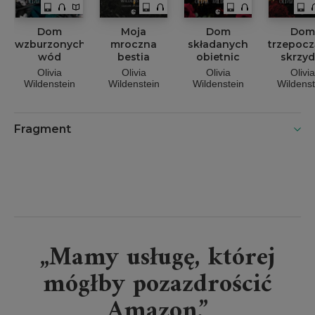
Dom
Moja
Dom
Dom
wzburzonych
mroczna
składanych
trzepoc
wód
bestia
obietnic
skrzyd
Olivia
Olivia
Olivia
Olivia
Wildenstein
Wildenstein
Wildenstein
Wildenst
Fragment
„Mamy usługę, której
mógłby pozazdrościć
Amazon.”