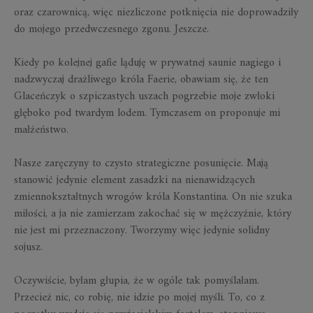
oraz czarownicą, więc niezliczone potknięcia nie doprowadziły
do mojego przedwczesnego zgonu. Jeszcze.
Kiedy po kolejnej gafie ląduję w prywatnej saunie nagiego i
nadzwyczaj drażliwego króla Faerie, obawiam się, że ten
Glaceńczyk o szpiczastych uszach pogrzebie moje zwłoki
głęboko pod twardym lodem. Tymczasem on proponuje mi
małżeństwo.
Nasze zaręczyny to czysto strategiczne posunięcie. Mają
stanowić jedynie element zasadzki na nienawidzących
zmiennokształtnych wrogów króla Konstantina. On nie szuka
miłości, a ja nie zamierzam zakochać się w mężczyźnie, który
nie jest mi przeznaczony. Tworzymy więc jedynie solidny
sojusz.
Oczywiście, byłam głupia, że w ogóle tak pomyślałam.
Przecież nic, co robię, nie idzie po mojej myśli. To, co z