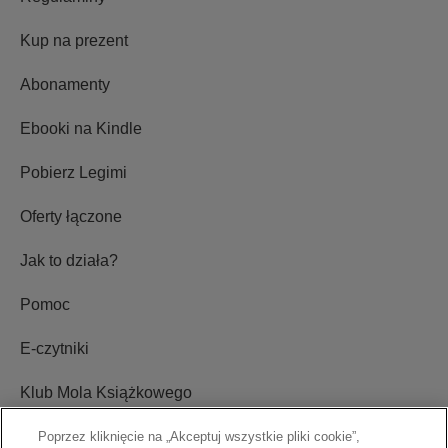
Kup na prezent
Abonamenty
Ebooki na Kindle
Pobierz Legimi
Oferty łączone
Jak to działa?
Pomoc
E-czytniki
Klub Mola Książkowego
Ustawienia plików cookie
Poprzez kliknięcie na „Akceptuj wszystkie pliki cookie”,