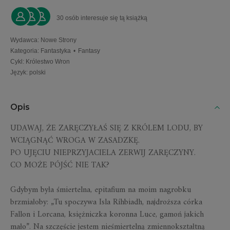
30 osób interesuje się tą książką
Wydawca
:
Nowe Strony
Kategoria
:
Fantastyka
•
Fantasy
Cykl
:
Królestwo Wron
Język
:
polski
Opis
UDAWAJ, ŻE ZARĘCZYŁAŚ SIĘ Z KRÓLEM LODU, BY
WCIĄGNĄĆ WROGA W ZASADZKĘ.
PO UJĘCIU NIEPRZYJACIELA ZERWIJ ZARĘCZYNY.
CO MOŻE PÓJŚĆ NIE TAK?
Gdybym była śmiertelna, epitafium na moim nagrobku
brzmiałoby: „Tu spoczywa Isla Ríhbiadh, najdroższa córka
Fallon i Lorcana, księżniczka koronna Luce, gamoń jakich
mało”. Na szczęście jestem nieśmiertelną zmiennokształtną