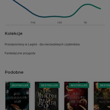
Kolekcje
Przedpremiery w Legimi - dla niecierpliwych czytelników
Fantastyczne przygody
Podobne
BESTSELLER
BESTSELLER
BESTSELLER
BESTS