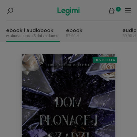
0
ebook i audiobook
ebook
audi
w abonamencie 3 dni za darmo
57,90 zł
59,90 zł
BESTSELLER