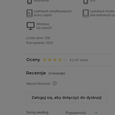
Androidzie
iOS
czytnikach certyfikowanych
czytnikach Kindl
przez Legimi
(dla wybranych p
Windows
lub macOS
Liczba stron:
338
Rok wydania
:
2022
Oceny
4,1 (47 ocen)
Recenzje
(
3 recenzje
)
Więcej informacji
Zaloguj się, aby dołączyć do dyskusji
Sortuj według: