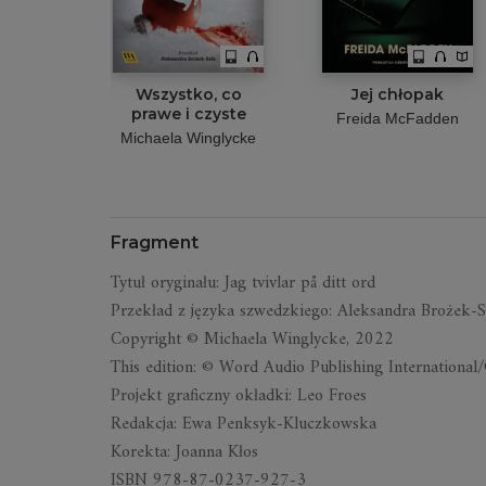
Wszystko, co
Jej chłopak
prawe i czyste
Freida McFadden
Michaela Winglycke
Fragment
Ty­tuł ory­gi­nału: Jag tvi­vlar på ditt ord
Prze­kład z ję­zyka szwedz­kiego: Alek­san­dra Bro­żek-S
Co­py­ri­ght © Mi­cha­ela Win­glycke, 2022
This edi­tion: © Word Au­dio Pu­bli­shing In­ter­na­tio­n
Pro­jekt gra­ficzny okładki: Leo Froes
Re­dak­cja: Ewa Penk­syk-Klucz­kow­ska
Ko­rekta: Joanna Kłos
ISBN 978-87-0237-927-3