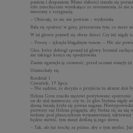
pa­niem i dra­pa­niem. Mimo sła­bo­ści sta­rała się po­ru­s
szło znie­chę­ce­nie wy­ni­ka­jące ze zro­zu­mie­nia, że nie
mie­szany z re­zy­gna­cją.
– Obie­cuję, że nic nie po­wiem – wy­dy­szała.
Bała się spoj­rzeć w górę, prze­ra­żona tym, co może na
W jej gło­wie po­ja­wił się ob­raz dzieci. Czy już ni­gdy i
– Pro­szę – jęk­nęła bła­gal­nym to­nem. – Nic nie po­wi
Głos, który do­biegł spo­nad jej głowy, brzmiał za­chę­c
nie ta­kiego końca się spo­dzie­wała.
Za­nim ogar­nęła ją ciem­ność, przed oczami sta­nęły jej 
Uśmie­chały się.
Rozdział 1
Czwartek, 19 lipca
– Nie są­dzisz, że de­cy­zja o przyj­ściu tu aku­rat dziś
He­lena Gren rzu­ciła mę­żowi po­iry­to­wane spoj­rze­nie.
on do niej mam­ro­cze, czy to, że głos Ste­fana ni­gdy nie
dzoną fa­sadą kryła się pewna na­gana. Nie­wy­po­wie­dzi
pierw­szy raz He­lena pra­gnęła, aby Ste­fan się na nią 
wo­le­nie pod płasz­czy­kiem wy­mam­ro­ta­nej, tak­tow­nej 
bę­dzie mó­wić, tym mniej do­tkną ją jego słowa.
– Tak, ale już tro­chę za późno, aby o tym my­śleć. Już t