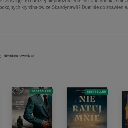
nie sensację. To bardziej nieporozumienie, niż audiobook. A może 
spokojnych kryminałów ze Skandynawii? Duet nie do strawienia.
 - literatura szwedzka
BESTSELLER
BESTSELLER