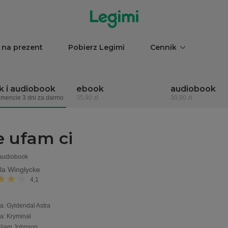
 na prezent
Pobierz Legimi
Cennik
 i audiobook
ebook
audiobook
mencie 3 dni za darmo
35,90 zł
39,90 zł
e ufam ci
 audiobook
la Winglycke
4,1
a
:
Gyldendal Astra
ia
:
Kryminał
lliam Johnson