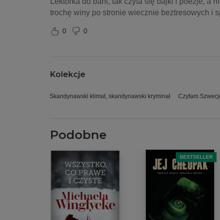
Lektorka do bani, tak czyta się bajki i poezje, a 
trochę winy po stronie wiecznie beztresowych i 
0
0
Kolekcje
Skandynawski klimat, skandynawski kryminał
Czytam Szwecję
Podobne
BESTSELLER