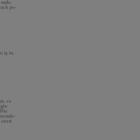
 na­de­
strach po­
o ją to,
mie, co
­gła­
 Nie
ie­za­do­
ci­szej