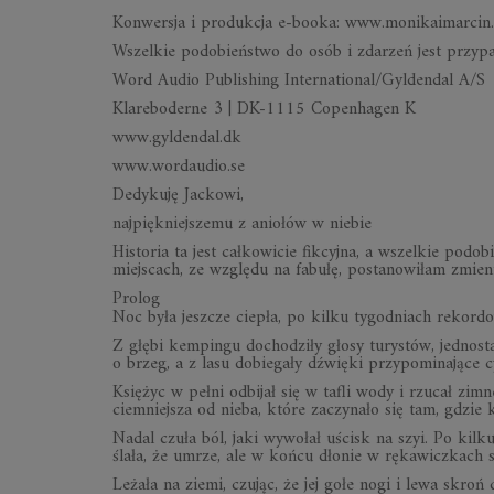
Kon­wer­sja i pro­duk­cja e-bo­oka: www.mo­ni­ka­imar­ci
Wszel­kie po­do­bień­stwo do osób i zda­rzeń jest przy­p
Word Au­dio Pu­bli­shing In­ter­na­tio­nal/Gyl­den­dal A/S
Kla­re­bo­derne 3 | DK-1115 Co­pen­ha­gen K
www.gyl­den­dal.dk
www.wor­dau­dio.se
De­dy­kuję Jac­kowi,
naj­pięk­niej­szemu z anio­łów w nie­bie
Hi­sto­ria ta jest cał­ko­wi­cie fik­cyjna, a wszel­kie po­
miej­scach, ze względu na fa­bułę, po­sta­no­wi­łam zmie­n
Prolog
Noc była jesz­cze cie­pła, po kilku ty­go­dniach re­kor­do
Z głębi kem­pingu do­cho­dziły głosy tu­ry­stów, jed­no
o brzeg, a z lasu do­bie­gały dźwięki przy­po­mi­na­jące cy
Księ­życ w pełni od­bi­jał się w ta­fli wody i rzu­cał zim
ciem­niej­sza od nieba, które za­czy­nało się tam, gdzie k
Na­dal czuła ból, jaki wy­wo­łał uścisk na szyi. Po kil
ślała, że umrze, ale w końcu dło­nie w rę­ka­wicz­kach si
Le­żała na ziemi, czu­jąc, że jej gołe nogi i lewa skroń