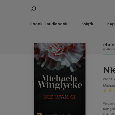
Ebooki i audiobooki
Książki
Kup
ebook
w abona
Ni
ebook i
Michae
Wydawc
Kategor
Cykl
:
Wi