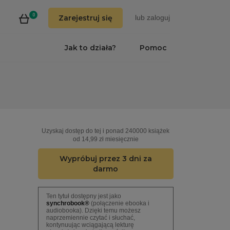
0
Zarejestruj się
lub
zaloguj
Jak to działa?
Pomoc
Uzyskaj dostęp do tej i ponad 240000 książek
od 14,99 zł miesięcznie
Wypróbuj przez 3 dni za
darmo
Ten tytuł dostępny jest jako
synchrobook®
(połączenie ebooka i
audiobooka). Dzięki temu możesz
naprzemiennie czytać i słuchać,
kontynuując wciągającą lekturę