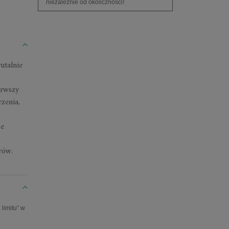
niezależnie od okoliczności!
utalnie
erwszy
zenia,
ce
rów.
limitu” w