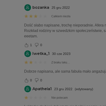
bozanka
25 gru 2022
Całkiem niezła
Dość słabo napisane, trochę nieporadnie. Afera 
Rozkład rodziny w szwedzkim społeczeństwie, sam
eeetam.
1
0
Iwetka_1
30 cze 2023
Z braku laku…
Dobrze napisana, ale sama fabuła mało angażują
0
0
Apatheia1
23 gru 2022
(
edytowany
)
Nie polecam