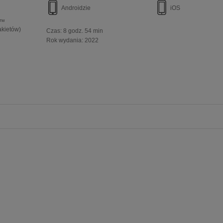
Androidzie
iOS
e™
akietów)
Czas:
8 godz. 54 min
Rok wydania
:
2022