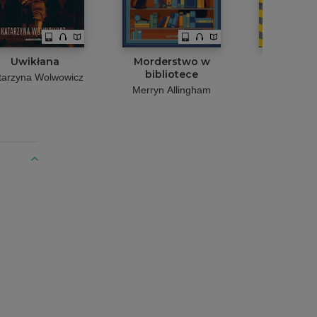
Uwikłana
Morderstwo w
Krótka noc
bibliotece
krzy
tarzyna Wolwowicz
Merryn Allingham
Robert M