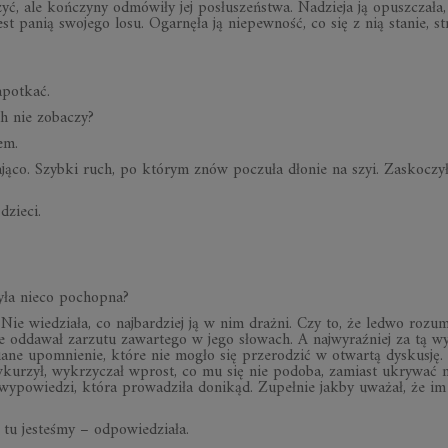
zyć, ale koń­czyny od­mó­wiły jej po­słu­szeń­stwa. Na­dzieja ją opusz­czała,
 jest pa­nią swo­jego losu. Ogar­nęła ją nie­pew­ność, co się z nią sta­nie, 
­po­tkać.
ch nie zo­ba­czy?
em.
a­jąco. Szybki ruch, po któ­rym znów po­czuła dło­nie na szyi. Za­sko­czył
dzieci.
 była nieco po­chopna?
 Nie wie­działa, co naj­bar­dziej ją w nim drażni. Czy to, że le­dwo ro­zu­
 od­da­wał za­rzutu za­war­tego w jego sło­wach. A naj­wy­raź­niej za tą wy
ane upo­mnie­nie, które nie mo­gło się prze­ro­dzić w otwartą dys­ku­sję.
wku­rzył, wy­krzy­czał wprost, co mu się nie po­doba, za­miast ukry­wać n
wy­po­wie­dzi, która pro­wa­dziła do­ni­kąd. Zu­peł­nie jakby uwa­żał, że im 
u je­ste­śmy – od­po­wie­działa.