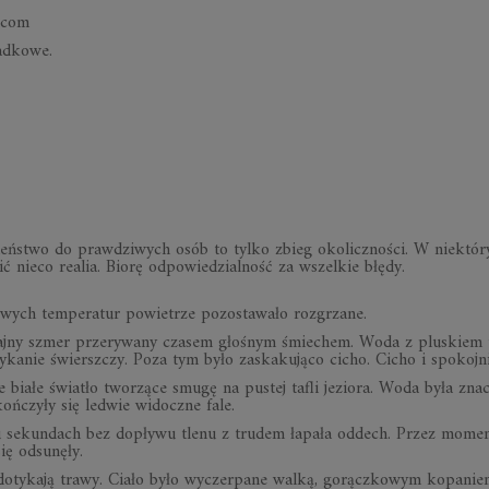
n.com
ad­kowe.
do­bień­stwo do praw­dzi­wych osób to tylko zbieg oko­licz­no­ści. W nie­któ­
ić nieco re­alia. Biorę od­po­wie­dzial­ność za wszel­kie błędy.
­wych tem­pe­ra­tur po­wie­trze po­zo­sta­wało roz­grzane.
­stajny szmer prze­ry­wany cza­sem gło­śnym śmie­chem. Woda z plu­skiem 
­ka­nie świersz­czy. Poza tym było za­ska­ku­jąco ci­cho. Ci­cho i spo­koj­n
ne białe świa­tło two­rzące smugę na pu­stej ta­fli je­ziora. Woda była zna
oń­czyły się le­d­wie wi­doczne fale.
ku se­kun­dach bez do­pływu tlenu z tru­dem ła­pała od­dech. Przez mo­m
ę od­su­nęły.
 do­ty­kają trawy. Ciało było wy­czer­pane walką, go­rącz­ko­wym ko­pa­nie