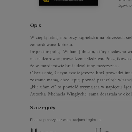
Język
:
p
Opis
W ciepłą letnią noc przy kąpielisku na obrzeżach s
zamordowana kobieta.
Inspektor policji William Johnson, który niedawno w
ma nadzorować prowadzenie śledztwa. Początkowo cała
że w morderstwie brał udział inny mężczyzna…
Okazuje się, że tym czasie jeszcze ktoś prowadzi inn
zostanie mamą, chce lepiej poznać przeszłość własnej
„Nie ufam ci” to powieść trzymająca w napięciu, łą
Autorka, Michaela Winglycke, sama dorastała w okoli
Szczegóły
Ebooka przeczytasz w aplikacjach Legimi na: