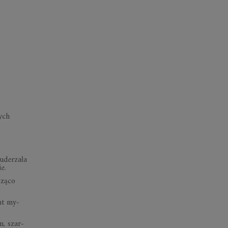
rych
ude­rzała
ie.
­cząco
ent my­
m, szar­