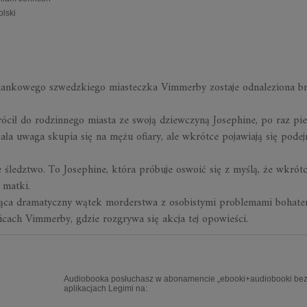
olski
ielankowego szwedzkiego miasteczka Vimmerby zostaje odnaleziona br
rócił do rodzinnego miasta ze swoją dziewczyną Josephine, po raz pi
 uwaga skupia się na mężu ofiary, ale wkrótce pojawiają się podejr
e śledztwo. To Josephine, która próbuje oswoić się z myślą, że wkrót
 matki.
cząca dramatyczny wątek morderstwa z osobistymi problemami bohate
cach Vimmerby, gdzie rozgrywa się akcja tej opowieści.
Audiobooka posłuchasz w abonamencie „ebooki+audiobooki bez 
aplikacjach Legimi na: