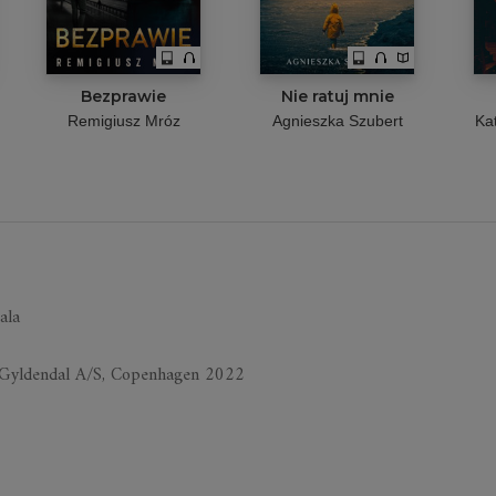
Bezprawie
Nie ratuj mnie
Remigiusz Mróz
Agnieszka Szubert
Ka
ala
al/Gyl­den­dal A/S, Co­pen­ha­gen 2022