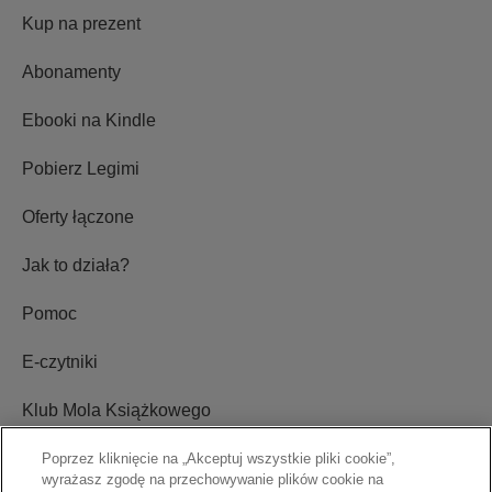
Kup na prezent
Abonamenty
Ebooki na Kindle
Pobierz Legimi
Oferty łączone
Jak to działa?
Pomoc
E-czytniki
Klub Mola Książkowego
Ustawienia plików cookie
Poprzez kliknięcie na „Akceptuj wszystkie pliki cookie”,
wyrażasz zgodę na przechowywanie plików cookie na