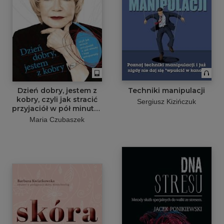
Dzień dobry, jestem z
Techniki manipulacji
kobry, czyli jak stracić
Sergiusz Kizińczuk
przyjaciół w pół minuty i
inne antyporady
Maria Czubaszek