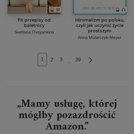
Fit przepisy od
Minimalizm po polsku,
baletnicy
czyli jak uczynić życie
prostszym
Svetlana Ovsyankina
Anna Mularczyk-Meyer
1
2
3
39
Next
...
„Mamy usługę, której
mógłby pozazdrościć
Amazon.”