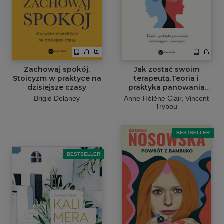
Zachowaj spokój.
Jak zostać swoim
Stoicyzm w praktyce na
terapeutą.Teoria i
dzisiejsze czasy
praktyka panowania
nad mózgiem i
Brigid Delaney
Anne-Hélène Clair, Vincent
emocjami
Trybou
BESTSELLER
BESTSELLER