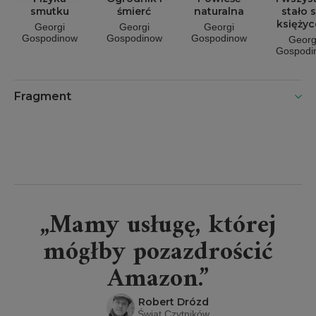
smutku
śmierć
naturalna
stało s
księży
Georgi
Georgi
Georgi
Gospodinow
Gospodinow
Gospodinow
Georg
Gospodi
Fragment
„Mamy usługę, której
mógłby pozazdrościć
Amazon.”
Robert Drózd
Świat Czytników