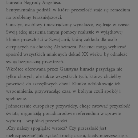
laureata Nagrody Angelusa.
Sentymentalna podróż, w której przeszłość staje się remedium
na problemy teraźniejszości.
Gaustyn, osobliwy i niestrudzony wynalazca, wędruje w czasie.
Swoją ideę niesienia innym pomocy realizuje w wyjątkowej
klinice przeszłości w Szwajcarii, którą zakłada dla osób
cierpiących na chorobę Alzheimera. Pacjenci mogą wybierać
spośród wszystkich minionych dekad XX wieku, by odnaleźć
swoją bezpieczną przestrzeń.
Wkrótce oferowana przez Gaustyna kuracja przyciąga nie
tylko chorych, ale także wszystkich tych, którzy chcieliby
powrócić do szczęśliwych chwil. Klinika odblokowuje ich
wspomnienia, przywracając czas, w którym czuli spokój i
spełnienie.
Jednocześnie europejscy przywódcy, chcąc ratować przyszłość
świata, organizują ponadnarodowe referendum w sprawie
wyboru… wspólnej przeszłości.
„Czy należy spoglądać wstecz? Czy przeszłość jest
niebezpieczna? Jak zyskać trochę czasu, kiedy mierzysz się z