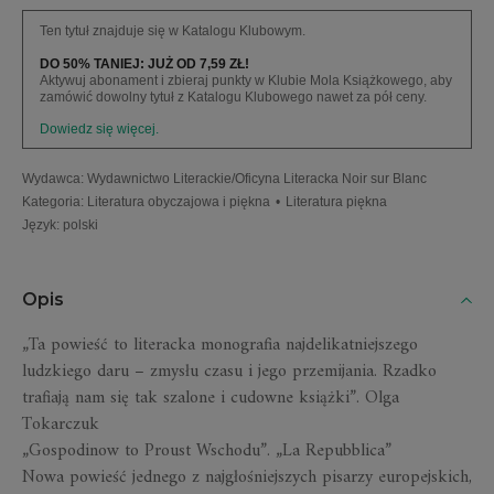
Ten tytuł znajduje się w Katalogu Klubowym.
DO 50% TANIEJ: JUŻ OD 7,59 ZŁ!
Aktywuj abonament i zbieraj punkty w Klubie Mola Książkowego, aby
zamówić dowolny tytuł z Katalogu Klubowego nawet za pół ceny.
Dowiedz się więcej.
Wydawca
:
Wydawnictwo Literackie/Oficyna Literacka Noir sur Blanc
Kategoria
:
Literatura obyczajowa i piękna
•
Literatura piękna
Język
:
polski
Opis
„Ta powieść to literacka monografia najdelikatniejszego
ludzkiego daru – zmysłu czasu i jego przemijania. Rzadko
trafiają nam się tak szalone i cudowne książki”. Olga
Tokarczuk
„Gospodinow to Proust Wschodu”. „La Repubblica”
Nowa powieść jednego z najgłośniejszych pisarzy europejskich,