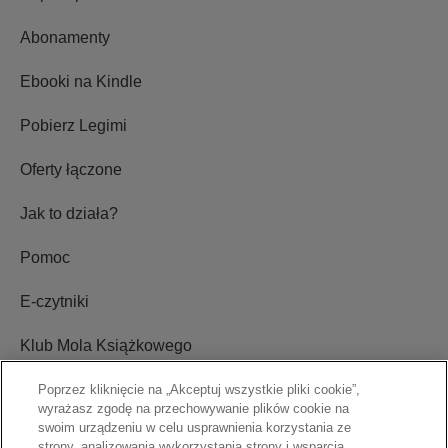
Abonamenty
Ebooki na Kindle
Pobierz Legimi
Oferty łączone
Jak to działa?
Pomoc
E-czytniki
Klub Mola Książkowego
Ustawienia plików cookie
Poprzez kliknięcie na „Akceptuj wszystkie pliki cookie”,
wyrażasz zgodę na przechowywanie plików cookie na
swoim urządzeniu w celu usprawnienia korzystania ze
Blog
strony, analizowania wykorzystania strony i wsparcia