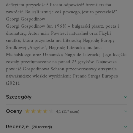
deficytem przyszłości? Prosta odpowiedź brzmi: trzeba
zawrócić. Bo jeśli istnieje coś pewnego, jest to przeszłość”.
Georgi Gospodinow
Georgi Gospodinow (ur. 1968) – bułgarski pisarz, poeta i
dramaturg. Autor m.in.
Powieści naturalnej
oraz
Fizyki
smutku
, która przyniosła mu Literacką Nagrodę Europy
Środkowej „Angelus”, Nagrodę Literacką im. Jana
Michalskiego oraz Uznamską Nagrodę Literacką. Jego książki
zostały przetłumaczone na ponad 25 języków. Najnowsza
powieść Gospodinowa
Schron przeciwczasowy
otrzymała
najważniejsze włoskie wyróżnienie Premio Strega Europeo
(2021).
Szczegóły
Oceny
4,1 (117 ocen)
Recenzje
(
20 recenzji
)