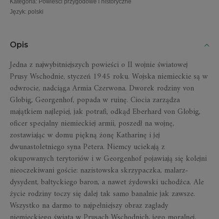
Kategoria
:
Powieści przygodowe i historyczne
Język
:
polski
Opis
Jedna z najwybitniejszych powieści o II wojnie światowej
Prusy Wschodnie, styczeń 1945 roku. Wojska niemieckie są w
odwrocie, nadciąga Armia Czerwona. Dworek rodziny von
Globig, Georgenhof, popada w ruinę. Ciocia zarządza
majątkiem najlepiej, jak potrafi, odkąd Eberhard von Globig,
oficer specjalny niemieckiej armii, poszedł na wojnę,
zostawiając w domu piękną żonę Katharinę i jej
dwunastoletniego syna Petera. Niemcy uciekają z
okupowanych terytoriów i w Georgenhof pojawiają się kolejni
nieoczekiwani goście: nazistowska skrzypaczka, malarz-
dysydent, bałtyckiego baron, a nawet żydowski uchodźca. Ale
życie rodziny toczy się dalej tak samo banalnie jak zawsze.
Wszystko na darmo
to najpełniejszy obraz zagłady
niemieckiego świata w Prusach Wschodnich, jego moralnej,