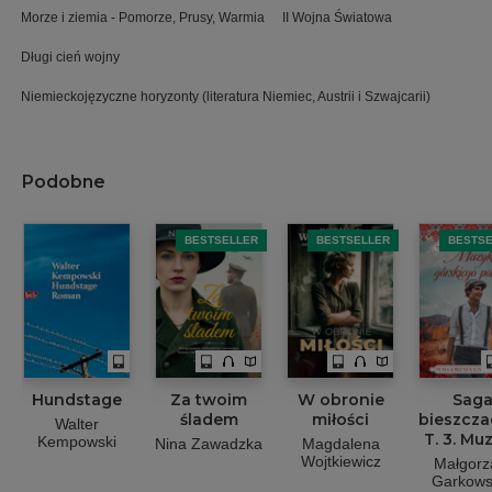
Morze i ziemia - Pomorze, Prusy, Warmia
II Wojna Światowa
Długi cień wojny
Niemieckojęzyczne horyzonty (literatura Niemiec, Austrii i Szwajcarii)
Podobne
BESTSELLER
BESTSELLER
BESTS
Hundstage
Za twoim
W obronie
Sag
śladem
miłości
bieszcz
Walter
T. 3. Mu
Kempowski
Nina Zawadzka
Magdalena
górski
Wojtkiewicz
Małgorz
potok
Garkows