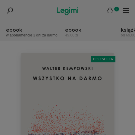
0
ebook
ebook
książ
w abonamencie 3 dni za darmo
49,00 zł
od 69,00
BESTSELLER