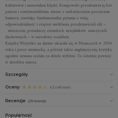
kulturowej i materialnej klęski. Kempowski przedstawia ją bez
patosu i sentymentalizmu, nieraz z sarkastycznym poczuciem
humoru, stawiając fundamentalne pytania o winę,
odpowiedzialność i stopień uwikłania przedstawicieli elit –
mieszczan, posiadaczy ziemskich, urzędników, nauczycieli,
duchownych – w narodowy socjalizm.
Książka
Wszystko na darmo
ukazała się w Niemczech w 2006
roku i przez niemiecką, a później także anglojęzyczną krytykę
zgodnie uznana została za dzieło wybitne. To ostatnia powieść
w dorobku autora.
Szczegóły
Oceny
4,3 (140 ocen)
Recenzje
(
29 recenzji
)
Popularność