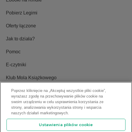
Pobierz Legimi
Oferty łączone
Jak to działa?
Pomoc
E-czytniki
Klub Mola Książkowego
Ustawienia plików cookie
Poprzez kliknięcie na „Akceptuj wszystkie pliki cookie”,
wyrażasz zgodę na przechowywanie plików cookie na
swoim urządzeniu w celu usprawnienia korzystania ze
Blog
strony, analizowania wykorzystania strony i wsparcia
naszych działań marketingowych.
Relacje inwestorskie
Ustawienia plików cookie