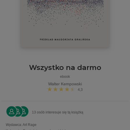
Wszystko na darmo
ebook
Walter Kempowski
4,3
13 osób interesuje się tą książką
Wydawca
:
Art Rage