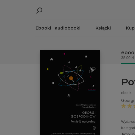
Ebooki i audiobooki
Książki
Kup
eboo
38,00 zł
Po
ebook
Georgi
Wydawc
Kategor
Język
:
p