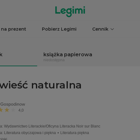
 na prezent
Pobierz Legimi
Cennik
k
książka papierowa
niedostępna
wieść naturalna
 Gospodinow
4,0
a
:
Wydawnictwo Literackie/Oficyna Literacka Noir sur Blanc
ia
:
Literatura obyczajowa i piękna
•
Literatura piękna
olski