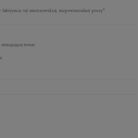
iryncie tej mistrzowskiej, niepowtarzalnej prozy”.
 obsługującej format:
I