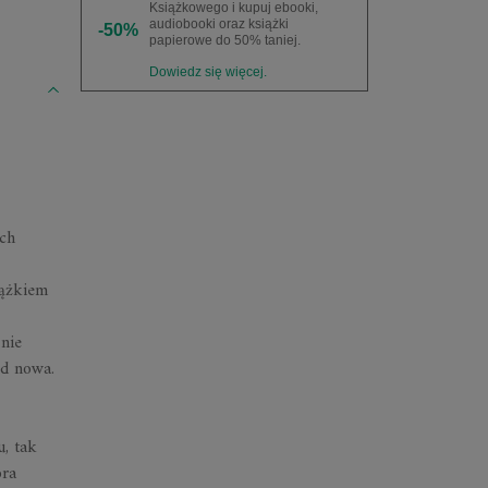
Książkowego i kupuj ebooki,
audiobooki oraz książki
-50%
papierowe do 50% taniej.
Dowiedz się więcej.
ych
lążkiem
 nie
od nowa.
u, tak
óra