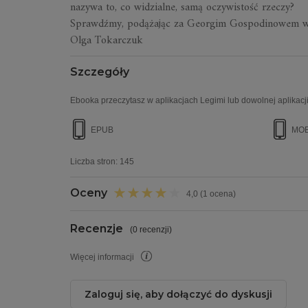
nazywa to, co widzialne, samą oczywistość rzeczy?
Sprawdźmy, podążając za Georgim Gospodinowem w lab
Olga Tokarczuk
Szczegóły
Ebooka przeczytasz w aplikacjach Legimi lub dowolnej aplikacji
EPUB
MOB
Liczba stron:
145
Oceny
4,0 (1 ocena)
Recenzje
(
0 recenzji
)
Więcej informacji
Zaloguj się, aby dołączyć do dyskusji