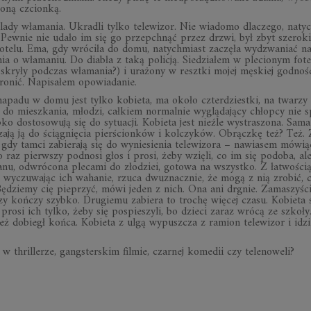
czoną czcionką.
dy wła­ma­nia. Ukra­dli tylko te­le­wi­zor. Nie wia­domo dla­czego, na­tyc
u. Pew­nie nie udało im się go prze­pchnąć przez drzwi, był zbyt sze­rok
­telu. Ema, gdy wró­ciła do domu, na­tych­miast za­częła wy­dzwa­niać na p
a o wła­ma­niu. Do dia­bła z taką po­li­cją. Sie­dzia­łem w ple­cio­nym fo­te
skryły pod­czas wła­ma­nia?) i ura­żony w resztki mo­jej mę­skiej god­no­śc
­nić. Na­pi­sa­łem opo­wia­da­nie.
i na­padu w domu jest tylko ko­bieta, ma około czter­dziestki, na twa­rzy
ę do miesz­ka­nia, mło­dzi, cał­kiem nor­mal­nie wy­glą­da­jący chłopcy nie s
ko do­sto­so­wują się do sy­tu­acji. Ko­bieta jest nie­źle wy­stra­szona. Sam
szają ją do ścią­gnię­cia pier­ścion­ków i kol­czy­ków. Ob­rączkę też? Też.
gdy tamci za­bie­rają się do wy­nie­sie­nia te­le­wi­zora – na­wia­sem mó­wiąc
raz pierw­szy pod­nosi głos i prosi, żeby wzięli, co im się po­doba, ale
ekranu, od­wró­cona ple­cami do zło­dziei, go­towa na wszystko. Z ła­two­śc
a, wy­czu­wa­jąc ich wa­ha­nie, rzuca dwu­znacz­nie, że mogą z nią zro­bić, 
 Bę­dziemy cię pie­przyć, mówi je­den z nich. Ona ani drgnie. Za­ma­szy­śc
zy koń­czy szybko. Dru­giemu za­biera to tro­chę wię­cej czasu. Ko­bieta ś
e prosi ich tylko, żeby się po­spie­szyli, bo dzieci za­raz wrócą ze szkoł
eż do­biegł końca. Ko­bieta z ulgą wy­pusz­cza z ra­mion te­le­wi­zor i idz
 w thril­le­rze, gang­ster­skim fil­mie, czar­nej ko­me­dii czy te­le­no­weli?