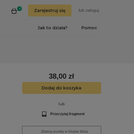
0
Zarejestruj się
lub
zaloguj
Jak to działa?
Pomoc
38,00 zł
Dodaj do koszyka
lub
Przeczytaj fragment
Zbieraj punkty w Klubie Mola