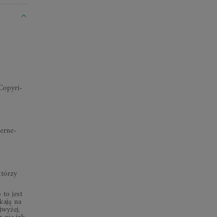
o­py­ri­
er­ne­
któ­rzy
 to jest
­kają na
wy­żej,