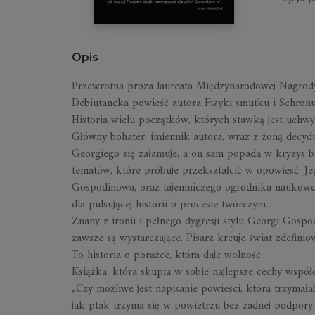
Opis
Przewrotna proza laureata Międzynarodowej Nagrody 
Debiutancka powieść autora
Fizyki smutku
i
Schron
Historia wielu początków, których stawką jest uchwy
Główny bohater, imiennik autora, wraz z żoną decyd
Georgiego się załamuje, a on sam popada w kryzys b
tematów, które próbuje przekształcić w opowieść. Je
Gospodinowa, oraz tajemniczego ogrodnika naukowca
dla pulsującej historii o procesie twórczym.
Znany z ironii i pełnego dygresji stylu Georgi Gospo
zawsze są wystarczające. Pisarz kreuje świat zdefin
To historia o porażce, która daje wolność.
Książka, która skupia w sobie najlepsze cechy współcz
„Czy możliwe jest napisanie powieści, która trzymałaby
jak ptak trzyma się w powietrzu bez żadnej podpory, d