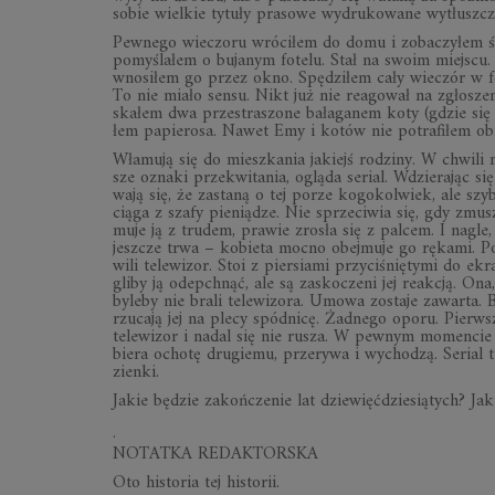
so­bie wiel­kie ty­tuły pra­sowe wy­dru­ko­wane wy­tłusz­
Pew­nego wie­czoru wró­ci­łem do domu i zo­ba­czy­łem śla
po­my­śla­łem o bu­ja­nym fo­telu. Stał na swoim miej­sc
wno­si­łem go przez okno. Spę­dzi­łem cały wie­czór w fo
To nie miało sensu. Nikt już nie re­ago­wał na zgło­sze­ni
ska­łem dwa prze­stra­szone ba­ła­ga­nem koty (gdzie się 
łem pa­pie­rosa. Na­wet Emy i ko­tów nie po­tra­fi­łem obro
Wła­mują się do miesz­ka­nia ja­kiejś ro­dziny. W chwil
sze oznaki prze­kwi­ta­nia, ogląda se­rial. Wdzie­ra­jąc si
wają się, że za­staną o tej po­rze ko­go­kol­wiek, ale szyb
ciąga z szafy pie­nią­dze. Nie sprze­ci­wia się, gdy zmu­
muje ją z tru­dem, pra­wie zro­sła się z pal­cem. I na­gle, 
jesz­cze trwa – ko­bieta mocno obej­muje go rę­kami. Po 
wili te­le­wi­zor. Stoi z pier­siami przy­ci­śnię­tymi do 
gliby ją ode­pchnąć, ale są za­sko­czeni jej re­ak­cją. On
by­leby nie brali te­le­wi­zora. Umowa zo­staje za­warta.
rzu­cają jej na plecy spód­nicę. Żad­nego oporu. Pierw­s
te­le­wi­zor i na­dal się nie ru­sza. W pew­nym mo­men­ci
biera ochotę dru­giemu, prze­rywa i wy­cho­dzą. Se­rial t
zienki.
Ja­kie bę­dzie za­koń­cze­nie lat dzie­więć­dzie­sią­tych? Jak
.
NO­TATKA RE­DAK­TOR­SKA
Oto hi­sto­ria tej hi­sto­rii.