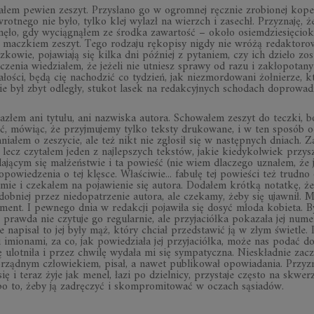
ma­łem pe­wien ze­szyt. Przy­słano go w ogrom­nej ręcz­nie zro­bio­nej ko­pe
zwrot­nego nie było, tylko klej wy­lazł na wierzch i za­sechł. Przy­znaję, 
ęło, gdy wy­cią­gną­łem ze środka za­war­tość – około osiem­dzie­się­cio­k
macz­kiem ze­szyt. Tego ro­dzaju rę­ko­pisy ni­gdy nie wróżą re­dak­to­ro
­ko­wie, po­ja­wiają się kilka dni póź­niej z py­ta­niem, czy ich dzieło zo­s
­cze­nia wie­dzia­łem, że je­żeli nie utniesz sprawy od razu i za­kło­po­tany
a­ło­ści, będą cię na­cho­dzić co ty­dzień, jak nie­zmor­do­wani żoł­nie­rze, k
ie był zbyt od­le­gły, stu­kot la­sek na re­dak­cyj­nych scho­dach do­pro­wa
złem ani ty­tułu, ani na­zwi­ska au­tora. Scho­wa­łem ze­szyt do teczki, b
 mó­wiąc, że przyj­mu­jemy tylko tek­sty dru­ko­wane, i w ten spo­sób o
a­łem o ze­szy­cie, ale też nikt nie zgło­sił się w na­stęp­nych dniach. Za
cz czy­ta­łem je­den z naj­lep­szych tek­stów, ja­kie kie­dy­kol­wiek przy­s
da­ją­cym się mał­żeń­stwie i ta po­wieść (nie wiem dla­czego uzna­łem, że 
po­wie­dze­nia o tej klę­sce. Wła­ści­wie... fa­bułę tej po­wie­ści też trudno
ie i cze­ka­łem na po­ja­wie­nie się au­tora. Do­da­łem krótką no­tatkę, że
­dob­niej przez nie­do­pa­trze­nie au­tora, ale cze­kamy, żeby się ujaw­nił. M
ag­ment. I pew­nego dnia w re­dak­cji po­ja­wiła się do­syć młoda ko­bieta. 
prawda nie czy­tuje go re­gu­lar­nie, ale przy­ja­ciółka po­ka­zała jej nu­m
e na­pi­sał to jej były mąż, który chciał przed­sta­wić ją w złym świe­tle. 
imio­nami, za co, jak po­wie­działa jej przy­ja­ciółka, może nas po­dać d
ę ulot­niła i przez chwilę wy­dała mi się sym­pa­tyczna. Nie­skład­nie za­c
d­nym czło­wie­kiem, pi­sał, a na­wet pu­bli­ko­wał opo­wia­da­nia. Przy­z
się i te­raz żyje jak me­nel, łazi po dziel­nicy, przy­staje czę­sto na skwe­
o to, żeby ją za­drę­czyć i skom­pro­mi­to­wać w oczach są­sia­dów.