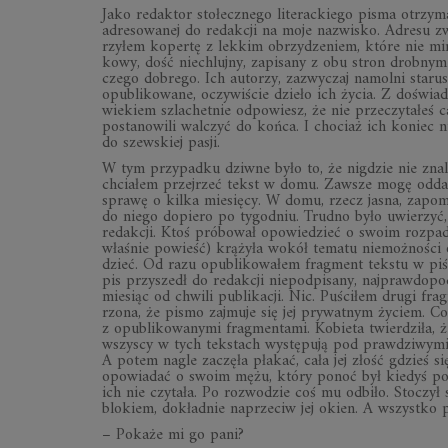
Jako re­dak­tor sto­łecz­nego li­te­rac­kiego pi­sma otrzy­
adre­so­wa­nej do re­dak­cji na moje na­zwi­sko. Ad­resu 
rzy­łem ko­pertę z lek­kim obrzy­dze­niem, które nie mi­n
kowy, dość nie­chlujny, za­pi­sany z obu stron drob­nym 
czego do­brego. Ich au­to­rzy, za­zwy­czaj na­molni sta­rusz
opu­bli­ko­wane, oczy­wi­ście dzieło ich ży­cia. Z do­świad
wie­kiem szla­chet­nie od­po­wiesz, że nie prze­czy­ta­łeś c
po­sta­no­wili wal­czyć do końca. I cho­ciaż ich ko­niec n
do szew­skiej pa­sji.
W tym przy­padku dziwne było to, że ni­g­dzie nie zna­la­
chcia­łem przej­rzeć tekst w domu. Za­wsze mogę od­dać,
sprawę o kilka mie­sięcy. W domu, rzecz ja­sna, za­po­mni
do niego do­piero po ty­go­dniu. Trudno było uwie­rzyć, le
re­dak­cji. Ktoś pró­bo­wał opo­wie­dzieć o swoim roz­pa­
wła­śnie po­wieść) krą­żyła wo­kół te­matu nie­moż­no­ści o
dzieć. Od razu opu­bli­ko­wa­łem frag­ment tek­stu w pi­śm
pis przy­szedł do re­dak­cji nie­pod­pi­sany, naj­praw­do­po
mie­siąc od chwili pu­bli­ka­cji. Nic. Pu­ści­łem drugi fr
rzona, że pi­smo zaj­muje się jej pry­wat­nym ży­ciem. Co 
z opu­bli­ko­wa­nymi frag­men­tami. Ko­bieta twier­dziła, ż
wszy­scy w tych tek­stach wy­stę­pują pod praw­dzi­wymi 
A po­tem na­gle za­częła pła­kać, cała jej złość gdzieś si
opo­wia­dać o swoim mężu, który po­noć był kie­dyś po­rzą
ich nie czy­tała. Po roz­wo­dzie coś mu od­biło. Sto­czył 
blo­kiem, do­kład­nie na­prze­ciw jej okien. A wszystko p
– Po­każe mi go pani?