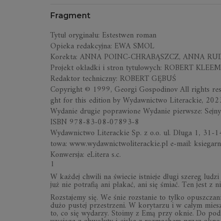
Fragment
Ty­tuł ory­gi­nału: Es­te­stwen ro­man
Opieka re­dak­cyjna: EWA SMOL
Ko­rekta: ANNA PO­INC-CHRA­BĄSZCZ, ANNA RU
Pro­jekt okładki i stron ty­tu­ło­wych: RO­BERT KLE
Re­dak­tor tech­niczny: RO­BERT GĘ­BUŚ
Co­py­ri­ght © 1999, Geo­rgi Go­spo­di­nov All ri­ghts re­
ght for this edi­tion by Wy­daw­nic­two Li­te­rac­kie, 202
Wy­da­nie dru­gie po­pra­wione Wy­da­nie pierw­sze: Sej
ISBN 978-83-08-07893-8
Wy­daw­nic­two Li­te­rac­kie Sp. z o.o. ul. Długa 1, 31-14
towa: www.wy­daw­nic­two­li­te­rac­kie.pl e-mail: ksie­gar
Kon­wer­sja: eLi­tera s.c.
1
W każ­dej chwili na świe­cie ist­nieje długi sze­reg lu­dzi 
już nie po­tra­fią ani pła­kać, ani się śmiać. Ten jest z 
Roz­sta­jemy się. We śnie roz­sta­nie to tylko opusz­cza
dużo pu­stej prze­strzeni. W ko­ry­ta­rzu i w ca­łym mie
to, co się wy­da­rzy. Sto­imy z Emą przy oknie. Do po­dzia