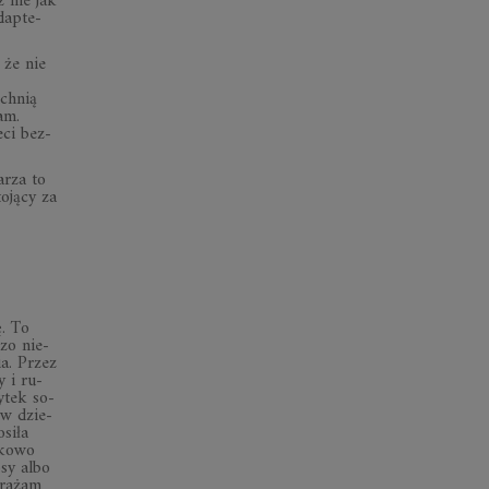
z nie jak
­ap­te­
, że nie
ch­nią
tam.
eci bez­
­rza to
o­jący za
ę. To
dzo nie­
ia. Przez
y i ru­
y­tek so­
ę w dzie­
­siła
d­kowo
psy albo
bra­żam