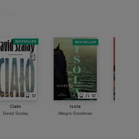
BESTSELLER
B
BESTSELLER
Ciało
Isola
Zapiski o
znikni
David Szalay
Allegra Goodman
Alison E