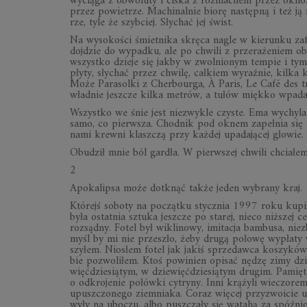
wy­ciąga z ob­wo­luty i ci­ska z roz­ma­chem przez okno
przez po­wie­trze. Ma­chi­nal­nie biorę na­stępną i też ją r
rze, tyle że szyb­ciej. Sły­chać jej świst.
Na wy­so­ko­ści śmiet­nika skręca na­gle w kie­runku za­f
doj­dzie do wy­padku, ale po chwili z prze­ra­że­niem ob
wszystko dzieje się jakby w zwol­nio­nym tem­pie i tym 
płyty, sły­chać przez chwilę, cał­kiem wy­raź­nie, kilka 
Może Pa­ra­solki z Cher­bo­urga, À Pa­ris, Le Café des tr
wład­nie jesz­cze kilka me­trów, a tu­łów miękko wpa
Wszystko we śnie jest nie­zwy­kle czy­ste. Ema wy­chyla
samo, co pierw­sza. Chod­nik pod oknem za­peł­nia się pt
nami krewni klasz­czą przy każ­dej upa­da­ją­cej gło­wie. S
Obu­dził mnie ból gar­dła. W pierw­szej chwili chcia­łem
2
Apo­ka­lipsa może do­tknąć także je­den wy­brany kraj.
Któ­rejś so­boty na po­czątku stycz­nia 1997 roku ku­pi­łe
była ostat­nia sztuka jesz­cze po sta­rej, nieco niż­szej ce­
roz­sądny. Fo­tel był wi­kli­nowy, imi­ta­cja bam­busa, nie
myśl by mi nie prze­szło, żeby drugą po­łowę wy­płaty w
szy­łem. Nio­słem fo­tel jak ja­kiś sprze­dawca ko­szy­ków
bie po­zwo­li­łem. Ktoś po­wi­nien opi­sać nę­dzę zimy dzi
więć­dzie­sią­tym, w dzie­więć­dzie­sią­tym dru­gim. Pa­
o od­kro­je­nie po­łówki cy­tryny. Inni krą­żyli wie­czo­
upusz­czo­nego ziem­niaka. Co­raz wię­cej przy­zwo­icie u
wyły na ubo­czu, albo pusz­czały się wa­tahą za spóź­nio