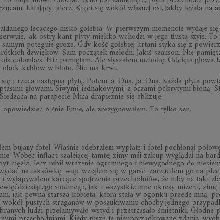
. To moja, mówi. Cho­ciaż okno jest za­mknięte, płyta prze­cho­dzi prze
zu­cam. La­ta­jący ta­lerz. Kręci się wo­kół wła­snej osi, jakby le­żała na ad
aj­da­nego le­cą­cego ni­sko go­łę­bia. W pierw­szym mo­men­cie wy­daje się
­ser­wuję, jak ostry kant płyty miękko wcho­dzi w jego tłu­stą szyję. To
sa­mym po­tę­guje grozę. Gdy kość go­łę­biej krtani styka się z po­wierz
krót­kich dźwię­ków. Sam po­czą­tek me­lo­dii. Ja­kiś szan­son. Nie pa­mię­
ois co­lom­bes. Nie pa­mię­tam. Ale sły­sza­łem me­lo­dię. Od­cięta głowa l
da obok ku­błów w błoto. Nie ma krwi.
 się i rzuca na­stępną płytę. Po­tem ja. Ona. Ja. Ona. Każda płyta po­wta
a­simi gło­wami. Si­wymi, jed­na­ko­wymi, z oczami po­kry­tymi błoną. St
ie­dząca na pa­ra­pe­cie Mica dra­pież­nie się ob­li­zuje.
 opo­wie­dzieć o śnie Emie, ale zre­zy­gno­wa­łem. To tylko sen.
m bu­jany fo­tel. Wła­śnie ode­bra­łem wy­płatę i fo­tel po­chło­nął po­łow
nie. Wo­bec in­fla­cji sza­le­ją­cej tam­tej zimy mój za­kup wy­glą­dał na bar­
­zbyt ciężki, lecz ro­bił wra­że­nie ogrom­nego i nie­wy­god­nego do nie­sie­n
y­dać na tak­sówkę, więc wzią­łem się w garść, za­rzu­ci­łem go na plec
 i wy­ła­py­wa­łem kar­cące spoj­rze­nia prze­chod­niów, że niby na taki zb
e­więć­dzie­sią­tego siód­mego, jak i wszyst­kie inne okresy mi­ze­rii, zim
mię­tam, jak pewna star­sza ko­bieta, która stała w ogonku przede mną, pro
rem wo­kół pu­stych stra­ga­nów w po­szu­ki­wa­niu choćby jed­nego przy­pa
bra­nych lu­dzi prze­ła­my­wało wstyd i prze­trzą­sało śmiet­niki. Głodne 
­nymi prze­chod­niami. Kiedy pi­szę te nie­upo­rząd­ko­wane zda­nia, wy­o