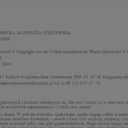
D­NICKA, AGNIESZKA STĘ­PLEW­SKA
­EMANN
se­rved © Co­py­ri­ght for the Po­lish trans­la­tion by Marta Ho­żew­ska © C
3
ny 2009
7 Kra­ków bez­płatna li­nia te­le­fo­niczna: 800 42 10 40 księ­gar­nia in­t
­nia@wy­daw­nic­two­li­te­rac­kie.pl tel. (+48 12) 619 27 70
pła­czą­cych i krót­szy, śmie­ją­cych się. Ale jest i trzeci: są w nim tacy, 
nich wszyst­kich naj­smut­niej­szy. O nich chcę mó­wić.
­nie domu. W po­koju wszystko spa­ko­wane, pu­dła się­gają su­fitu, a mimo
sz­ka­niu mnó­stwo krew­nych – mo­ich i Emy. Coś szep­czą, szem­rzą, cze
łu po­zo­stał tylko stos płyt gra­mo­fo­no­wych. Na­gle bie­rze le­żącą naj­