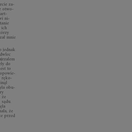
r­cie za­
że otwo­
art­
wi ni­
ta­nie
 ich
tó­rzy
­dzał mnie
o jed­nak
d­wlec
j­rza­łem
zły do
jest to
 opo­wie­
 rę­ko­
i­nął
Była obu­
ery
I że
o sądu.
zęła
nała, że
rze przed