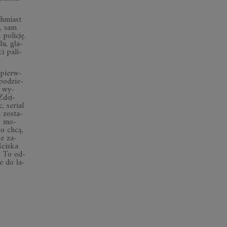
h­miast
i, sam
o­li­cję.
lu, gła­
i pa­li­
 pierw­
po­dzie­
a wy­
 Zdej­
, se­rial
 zo­sta­
ią mo­
co chcą,
ie za­
ci­ska
y. To od­
ie do ła­