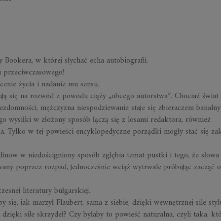
Bookera, w której słychać echa autobiografii.
u przeciwczasowego
!
cenie życia i nadanie mu sensu.
ują się na rozwód z powodu ciąży „obcego autorstwa”. Chociaż świat
ezdomności, mężczyzna niespodziewanie staje się zbieraczem banaln
go wysiłki w złożony sposób łączą się z losami redaktora, również
. Tylko w tej powieści encyklopedyczne porządki mogły stać się za
dinow w niedościgniony sposób zgłębia temat pustki i tego, że słowa
iowany poprzez rozpad, jednocześnie wciąż wytrwale próbując zacząć 
esnej literatury bułgarskiej.
 się, jak marzył Flaubert, sama z siebie, dzięki wewnętrznej sile styl
zięki sile skrzydeł? Czy byłaby to powieść naturalna, czyli taka, kt