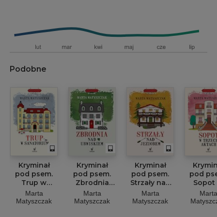
Podobne
Kryminał
Kryminał
Kryminał
Krymin
pod psem.
pod psem.
pod psem.
pod ps
Trup w
Zbrodnia
Strzały nad
Sopot
sanatorium
nad
jeziorem
trzec
Marta
Marta
Marta
Mart
urwiskiem
aktac
Matyszczak
Matyszczak
Matyszczak
Matyszc