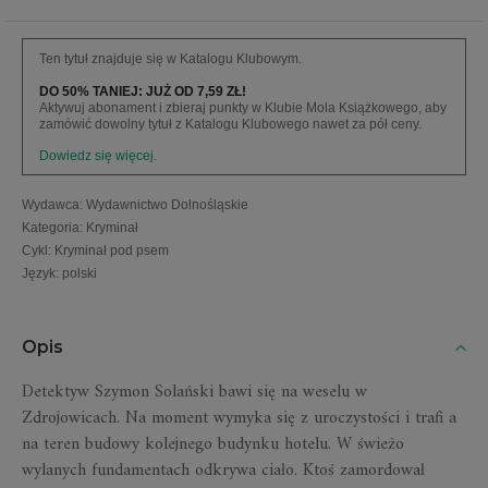
Ten tytuł znajduje się w Katalogu Klubowym.
DO 50% TANIEJ: JUŻ OD 7,59 ZŁ!
Aktywuj abonament i zbieraj punkty w Klubie Mola Książkowego, aby
zamówić dowolny tytuł z Katalogu Klubowego nawet za pół ceny.
Dowiedz się więcej.
Wydawca
:
Wydawnictwo Dolnośląskie
Kategoria
:
Kryminał
Cykl
:
Kryminał pod psem
Język
:
polski
Opis
Detektyw Szymon Solański bawi się na weselu w
Zdrojowicach. Na moment wymyka się z uroczystości i trafi a
na teren budowy kolejnego budynku hotelu. W świeżo
wylanych fundamentach odkrywa ciało. Ktoś zamordował