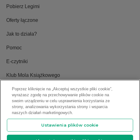
Pobierz Legimi
Oferty łączone
Jak to działa?
Pomoc
E-czytniki
Klub Mola Książkowego
Ustawienia plików cookie
Poprzez kliknięcie na „Akceptuj wszystkie pliki cookie”,
wyrażasz zgodę na przechowywanie plików cookie na
swoim urządzeniu w celu usprawnienia korzystania ze
Blog
strony, analizowania wykorzystania strony i wsparcia
naszych działań marketingowych.
Relacje inwestorskie
Ustawienia plików cookie
Sprawdź ofertę abonamentową
Copyright © 2009-2026 Legimi S.A. Wszelkie prawa zastrzeżone.