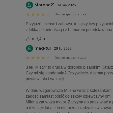
Marpac21
14 sie 2025
Dobrze spędzony czas
Przyjaźń, miłość i zabawa, to łączy trzy przyjació
z lekką pikantnością i z humorem przedstawiona p
0
0
mag-tur
29 lip 2025
Dobrze spędzony czas
„Hej, Misty!” to druga w dorobku pisarskim Katar
Czy mi się spodobała? Oczywiście. A temat przew
powiew lata i wakacji.
W dniu wagarowicza Milena wraz z koleżankami pos
zadość zamiast pójść do szkoły dziewczyny omij
Milena zauważa motor. Zaczyna go podziwiać a po 
o dziesięć lat ale to nie przeszkadza im w zawar