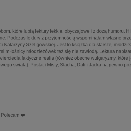
om, które lubią lektury lekkie, obyczajowe i z dozą humoru. His
osne. Podczas lektury z przyjemnością wspominałam własne prze
 Katarzyny Szeligowskiej. Jest to książka dla starszej młodzież
si miłośnicy młodzieżówek też się nie zawiodą. Lektura napisa
zwierciedla faktyczne realia (również obecne wulgaryzmy, które j
wego swiata). Postaci Misty, Stacha, Dali i Jacka na pewno poz
 . Polecam ❤️