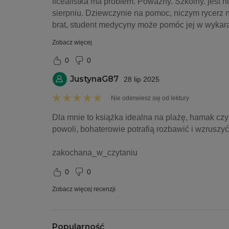
licealistka ma problem. Poważny. Szkolny. jest n
sierpniu. Dziewczynie na pomoc, niczym rycerz n
brat, student medycyny może pomóc jej w wykaras
Zobacz więcej
0
0
JustynaG87
28 lip 2025
Nie oderwiesz się od lektury
Dla mnie to książka idealna na plażę, hamak czy 
powoli, bohaterowie potrafią rozbawić i wzruszyć
zakochana_w_czytaniu 
0
0
Zobacz więcej recenzji
Popularność