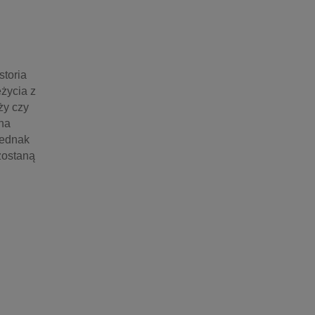
toria 
życia z 
y czy 
na 
ednak 
ostaną 