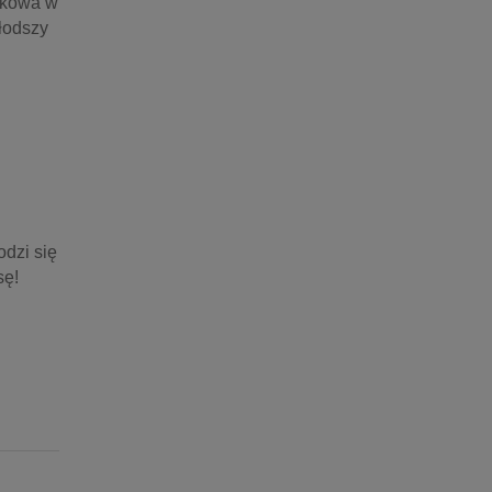
wkowa w 
łodszy 
dzi się 
sę!