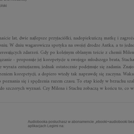
olski
aście lat, dwie najlepsze przyjaciółki, nadopiekuńczą matkę i zagroż
pniu. W dniu wagarowicza spotyka na swojej drodze Antka, a to jedn
teresujących zdarzeń. Gdy po kolejnym oblanym teście z chemii Milena
anie - proponuje jej korepetycje u swojego młodszego brata, Stacha
ie wyraża entuzjazmu, jednak ostatecznie podejmuje się zadania. Znaj
zeniem korepetycji, a dopiero wtedy tak naprawdę się zaczyna. Waka
o poznania się i spędzenia razem czasu. To etap kiedy w brzuchu szal
 do szczerych wyznań. Czy Milena i Stachu zobaczą w końcu to, co w
Audiobooka posłuchasz w abonamencie „ebooki+audiobooki bez 
aplikacjach Legimi na: