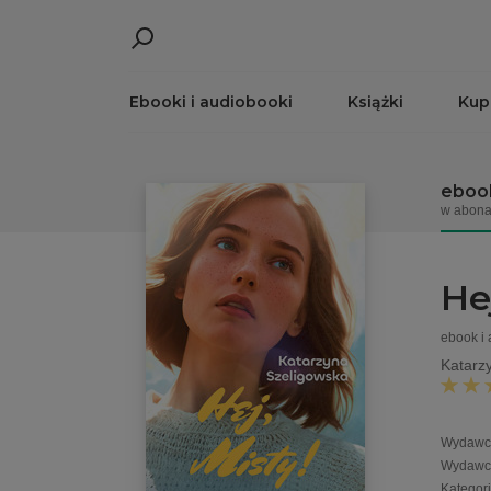
Ebooki i audiobooki
Książki
Kup
ebook
w abona
Hej
ebook i
Katarz
Wydawc
Wydawc
Kategor