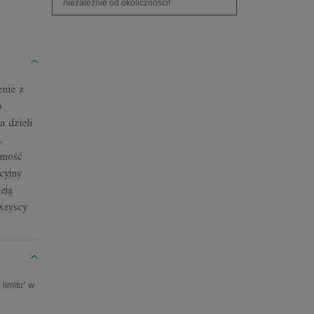
niezależnie od okoliczności!
enie z
o
 dzieli
,
omość
cyjny
eją
szyscy
limitu” w