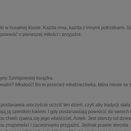
łki w licealnej klasie. Każda inna, każda z innymi potrzebami. Su
owieść o pierwszej miłości i przyjaźni. 
zyny Szeligowsiej książka.
odni? Młodość! Bo to przecież młodzieżówka, która niesie ze s
tanawia uroczyście uczcić ten dzień, czyli aby tradycji stała 
ają ją szerokim łukiem. I gdy postanawiają powrócić do swoich
chwili zjawia się jego właściciel, Antek. Jest starszy od dzie
ciu znajomości i zacieśnianiu przyjaźni. Jednak prawie dorosła 