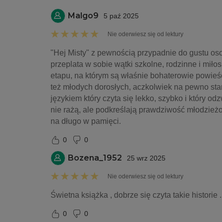
Malgo9
5 paź 2025
Nie oderwiesz się od lektury
"Hej Misty" z pewnością przypadnie do gustu osob
przeplata w sobie wątki szkolne, rodzinne i mił
etapu, na którym są właśnie bohaterowie powieści
też młodych dorosłych, aczkolwiek na pewno star
językiem który czyta się lekko, szybko i który od
nie rażą, ale podkreślają prawdziwość młodzieżo
na długo w pamięci. 
0
0
Bozena_1952
25 wrz 2025
Nie oderwiesz się od lektury
Świetna książka , dobrze się czyta takie historie
0
0