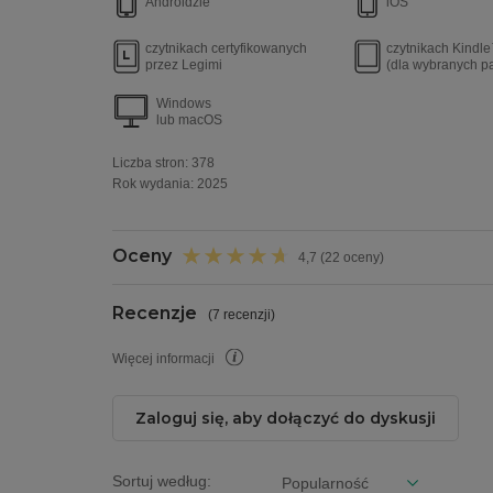
Androidzie
iOS
czytnikach certyfikowanych
czytnikach Kindl
przez Legimi
(dla wybranych p
Windows
lub macOS
Liczba stron:
378
Rok wydania
:
2025
Oceny
4,7 (22 oceny)
Recenzje
(
7 recenzji
)
Więcej informacji
Zaloguj się, aby dołączyć do dyskusji
Sortuj według: