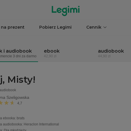
 na prezent
Pobierz Legimi
Cennik
 i audiobook
ebook
audiobook
mencie 3 dni za darmo
42,90 zł
44,90 zł
, Misty!
 audiobook
yna Szeligowska
4,7
a ebooka
:
brats
a audiobooka
:
Heraclon International
ia
:
Dla młodzieży