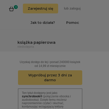
0
Zarejestruj się
lub
zaloguj
Jak to działa?
Pomoc
książka papierowa
niedostępna
Uzyskaj dostęp do tej i ponad 240000 książek
od 14,99 zł miesięcznie
Wypróbuj przez 3 dni za
darmo
Ten tytuł dostępny jest jako
synchrobook®
(połączenie ebooka i
audiobooka). Dzięki temu możesz
naprzemiennie czytać i słuchać,
kontynuując wciągającą lekturę