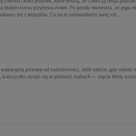
ią chemia i kilka jedynek, które wróżą, że czeka ją sesja popra
a białym koniu przybywa Antek. Po prostu stwierdza, że jego m
kaniu się z kłopotów. Co na to nieświadomy swej roli...
wakacyjną przerwę od codzienności. Jeśli lubicie, gdy miłość ro
, a wszystko dzieje się w polskich realiach — dajcie Misty szan