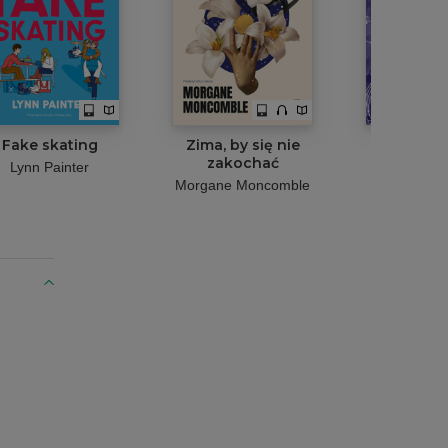
Fake skating
Zima, by się nie
Purple 
zakochać
Lynn Painter
Joanna B
Morgane Moncomble