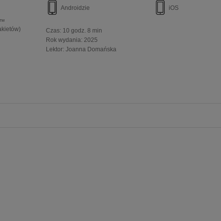
Androidzie
iOS
e™
akietów)
Czas:
10 godz. 8 min
Rok wydania
:
2025
Lektor:
Joanna Domańska