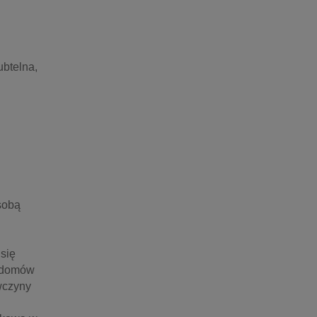
btelna, 
obą 
się 
 domów 
wczyny 