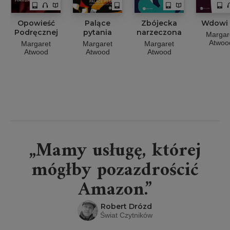
Opowieść
Palące
Zbójecka
Wdowi 
Podręcznej
pytania
narzeczona
Margar
Atwoo
Margaret
Margaret
Margaret
Atwood
Atwood
Atwood
„Mamy usługę, której
mógłby pozazdrościć
Amazon.”
Robert Drózd
Świat Czytników