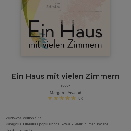
Ein Haus mit vielen Zimmern
ebook
Margaret Atwood
5,0
Wydawca
:
edition fünf
Kategoria
:
Literatura popularnonaukowa
•
Nauki humanistyczne
Język
:
niemiecki