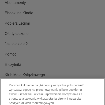
Abonamenty
Ebooki na Kindle
Pobierz Legimi
Oferty łączone
Jak to działa?
Pomoc
E-czytniki
Klub Mola Książkowego
Ustawienia plików cookie
Poprzez kliknięcie na „Akceptuj wszystkie pliki cookie”,
wyrażasz zgodę na przechowywanie plików cookie na
swoim urządzeniu w celu usprawnienia korzystania ze
Blog
strony, analizowania wykorzystania strony i wsparcia
naszych działań marketingowych.