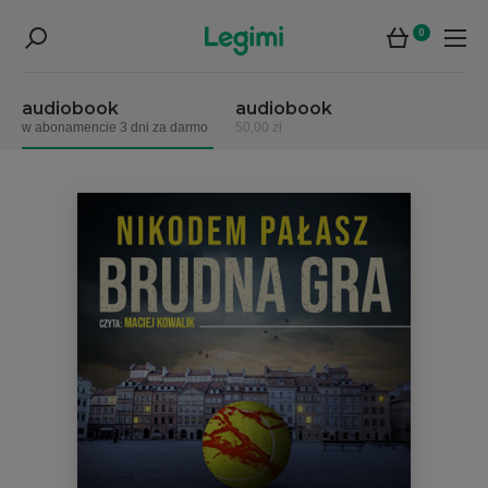
0
audiobook
audiobook
w abonamencie 3 dni za darmo
50,00 zł