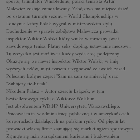
sportu, triumfator Wimbledonu, polski tenisista Artur
Malewicz zostaje zamordowany. Zabójstwo ma miejsce dzień
po ostatnim turnieju sezonu – World Championships w
Londynie, który Polak wygrał w mistrzowskim stylu.
Dochodzenie w sprawie zabójstwa Malewicza prowadzi
inspektor Wiktor Wolski który wnika w mroczny świat
zawodowego tenisa. Płatny seks, doping, ustawianie meczów...
Tu wszystko jest możliwe i każdy wydaje się podejrzany.
Okazuje się, że nawet inspektor Wiktor Wolski, w imię
wyższych celów, musi czasem rezygnować ze swoich zasad.
Polecamy kolejne części "Sam na sam ze śmiercią" oraz
"Zabójczy tie-break".
Nikodem Pałasz
–
Autor sześciu książek, w tym
bestsellerowego cyklu o Wiktorze Wolskim.
Jest absolwentem WDiNP Uniwersytetu Warszawskiego.
Pracował m.in. w administracji publicznej i w amerykańskich
korporacjach działających na polskim rynku. Od pięciu lat
prowadzi własną firmę zajmującą się marketingiem sportowym.
Zajmuje się m.in. zarządzaniem karierami i budowaniem