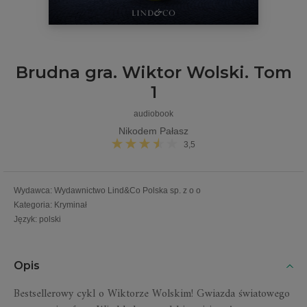
Brudna gra. Wiktor Wolski. Tom
1
audiobook
Nikodem Pałasz
3,5
Wydawca
:
Wydawnictwo Lind&Co Polska sp. z o o
Kategoria
:
Kryminał
Język
:
polski
Opis
Bestsellerowy cykl o Wiktorze Wolskim!
Gwiazda światowego