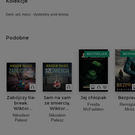
Kolekcje
Gem, set, mecz - dyskretny urok tenisa
Podobne
BESTSELLER
BESTS
Zabójczy tie-
Sam na sam
Jej chłopak
Bezpra
break.
ze śmiercią.
Freida
Remigi
Wiktor
Wiktor
McFadden
Mróz
Wolski. Tom
Wolski. Tom
Nikodem
Nikodem
3
2
Pałasz
Pałasz