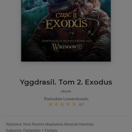
Yggdrasil. Tom 2. Exodus
ebook
Radosław Lewandowski
4,7
Wydawca
:
Nine Realms Magdalena Maserak-Narolska
Kategoria
:
Fantastyka
•
Fantasy