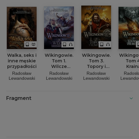
Walka, seks i
Wikingowie.
Wikingowie.
Wikingo
inne męskie
Tom 1.
Tom 3.
Tom 4
przypadłości
Wilcze
Topory i
Krain
dziedzictwo
sejmitary
Proro
Radosław
Radosław
Radosław
Radosł
Lewandowski
Lewandowski
Lewandowski
Lewando
Fragment