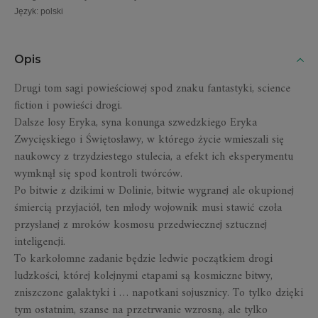
Język
:
polski
Opis
Drugi tom sagi powieściowej spod znaku fantastyki, science
fiction i powieści drogi.
Dalsze losy Eryka, syna konunga szwedzkiego Eryka
Zwycięskiego i Świętosławy, w którego życie wmieszali się
naukowcy z trzydziestego stulecia, a efekt ich eksperymentu
wymknął się spod kontroli twórców.
Po bitwie z dzikimi w Dolinie, bitwie wygranej ale okupionej
śmiercią przyjaciół, ten młody wojownik musi stawić czoła
przysłanej z mroków kosmosu przedwiecznej sztucznej
inteligencji.
To karkołomne zadanie będzie ledwie początkiem drogi
ludzkości, której kolejnymi etapami są kosmiczne bitwy,
zniszczone galaktyki i … napotkani sojusznicy. To tylko dzięki
tym ostatnim, szanse na przetrwanie wzrosną, ale tylko