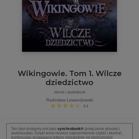
Wikingowie. Tom 1. Wilcze
dziedzictwo
ebook i audiobook
Radosław Lewandowski
4,4
Ten tytuł dostępny jest jako
synchrobook®
(połączenie ebooka i
audiobooka). Dzięki temu możesz naprzemiennie czytać i słuchać,
kontynuując wciągającą lekturę niezależnie od okoliczności!