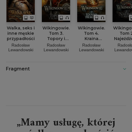
Walka, seks i
Wikingowie.
Wikingowie.
Wikingo
inne męskie
Tom 3.
Tom 4.
Tom 2
przypadłości
Topory i
Kraina
Najeźdź
sejmitary
Proroka
Półno
Radosław
Radosław
Radosław
Radosł
Lewandowski
Lewandowski
Lewandowski
Lewando
Fragment
„Mamy usługę, której