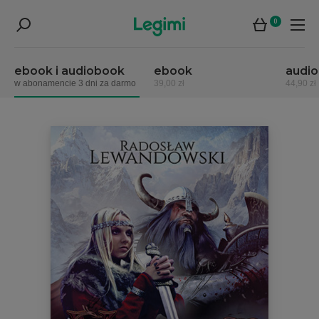
0
ebook i audiobook
ebook
audi
w abonamencie 3 dni za darmo
39,00 zł
44,90 zł