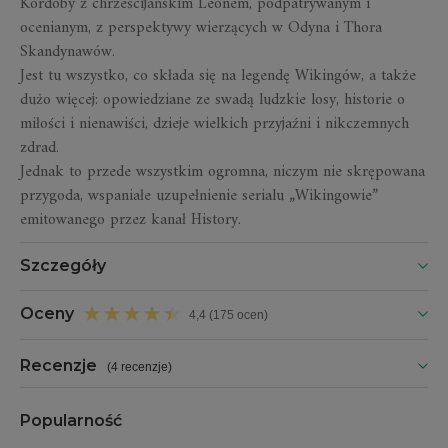
Kordoby z chrześcijańskim Leónem, podpatrywanym i
ocenianym, z perspektywy wierzących w Odyna i Thora
Skandynawów.
Jest tu wszystko, co składa się na legendę Wikingów, a także
dużo więcej: opowiedziane ze swadą ludzkie losy, historie o
miłości i nienawiści, dzieje wielkich przyjaźni i nikczemnych
zdrad.
Jednak to przede wszystkim ogromna, niczym nie skrępowana
przygoda, wspaniałe uzupełnienie serialu „Wikingowie”
emitowanego przez kanał History.
Szczegóły
Oceny
4,4 (175 ocen)
Recenzje
(
4 recenzje
)
Popularność