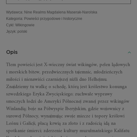
Wydawca
:
Nine Realms Magdalena Maserak-Narolska
Kategoria
:
Powieści przygodowe i historyczne
Cykl
:
Wikingowie
Język
:
polski
Opis
Tłem powieści jest X-wieczny świat wikingów, pełen lądowych
i morskich bitew, przedwiecznych tajemnic, młodzieńczych
miłości i nienawiści czarniejszej niźli dno Helhejmu.
Znajdziemy tu walkę o schedę, którą jest królestwo konunga
szwedzkiego Eryka Zwycięskiego; zuchwałe wyprawy
smoczych łodzi do Ameryki Północnej zwanej przez wikingów
Winlandią; boje na Półwyspie Iberyjskim, gdzie wojownicy z
surowej Północy, wynajmując swoje miecze i topory królowi
Leónu i Galicji, płacą krwią za złoto i z radością idą na
spotkanie śmierci; zderzenie kultury muzułmańskiego Kalifatu