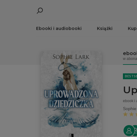
Ebooki i audiobooki
Książki
Kup
ebook
w abona
BESTS
Up
ebook i
Sophie