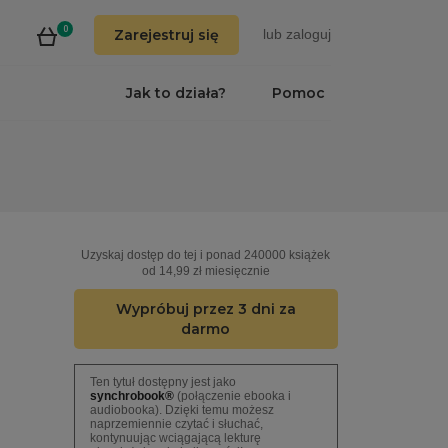
0
Zarejestruj się
lub
zaloguj
Jak to działa?
Pomoc
Uzyskaj dostęp do tej i ponad 240000 książek
od 14,99 zł miesięcznie
Wypróbuj przez 3 dni za
darmo
Ten tytuł dostępny jest jako
synchrobook®
(połączenie ebooka i
audiobooka). Dzięki temu możesz
naprzemiennie czytać i słuchać,
kontynuując wciągającą lekturę