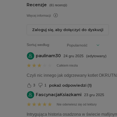
Recenzje
(
81 recenzji
)
Więcej informacji
Zaloguj się, aby dołączyć do dyskusji
Sortuj według:
paulinam30
24 gru 2025
(
edytowany
)
Całkiem niezła
Czyli nic innego jak odgrzewany kotlet OKRUTNA
pokaż odpowiedzi (1)
3
1
FascynacjaKsiazkami
23 gru 2025
Nie oderwiesz się od lektury
Intrygująca historia osadzona w świecie mafijn