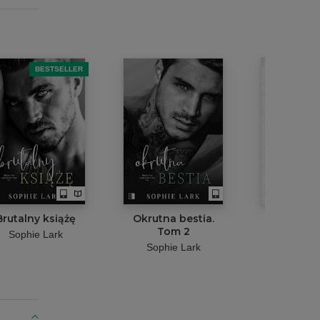
BESTSELLER
Brutalny książę
Okrutna bestia.
Brutalny ksi
Tom 2
wydan
Sophie Lark
Sophie Lark
Sophie 