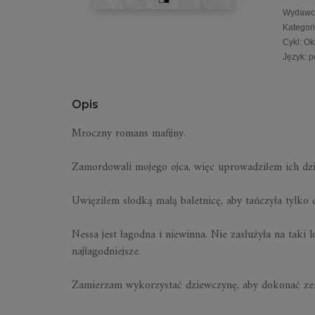
Wydawc
Kategor
Cykl
:
Ok
Język
:
p
Opis
Mroczny romans mafijny.
Zamordowali mojego ojca, więc uprowadziłem ich dz
Uwięziłem słodką małą baletnicę, aby tańczyła tylko 
Nessa jest łagodna i niewinna. Nie zasłużyła na taki l
najłagodniejsze.
Zamierzam wykorzystać dziewczynę, aby dokonać zem