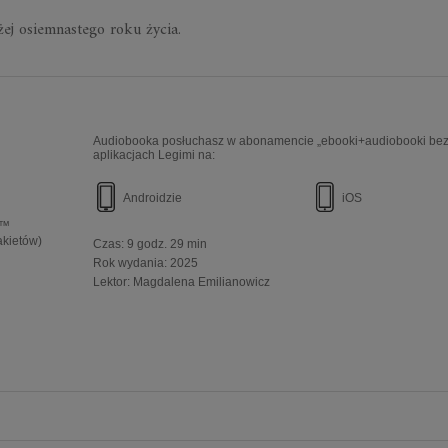
ednie dla osób poniżej osiemnastego roku ż
Audiobooka posłuchasz w abonamencie „ebooki+audiobooki bez 
aplikacjach Legimi na:
Androidzie
iOS
e™
akietów)
Czas:
9 godz. 29 min
Rok wydania
:
2025
Lektor:
Magdalena Emilianowicz