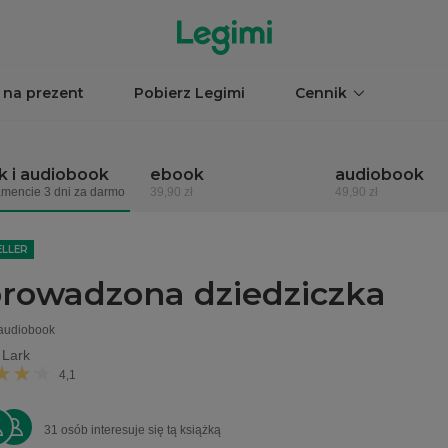
 na prezent
Pobierz Legimi
Cennik
 i audiobook
ebook
audiobook
mencie 3 dni za darmo
39,90 zł
49,90 zł
ELLER
rowadzona dziedziczka
 audiobook
 Lark
4,1
31 osób interesuje się tą książką