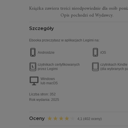
Książka zawiera treści nieodpowi
Opis pochodzi od Wydawcy.
Szczegóły
Ebooka przeczytasz w aplikacjach Legimi na:
Androidzie
iOS
czytnikach certyfikowanych
czytnikach Kindl
przez Legimi
(dla wybranych p
Windows
lub macOS
Liczba stron:
352
Rok wydania
:
2025
Oceny
4,1 (402 oceny)