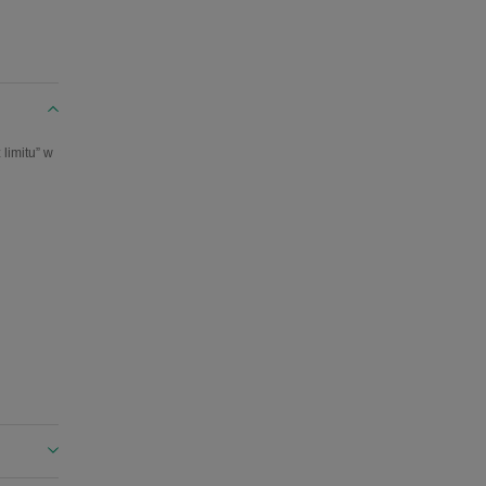
ycia.
limitu” w