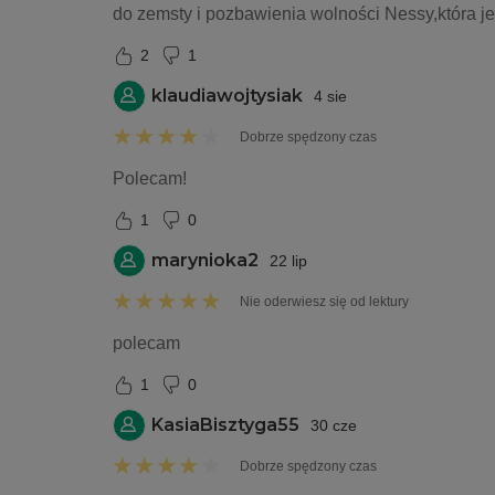
do zemsty i pozbawienia wolności Nessy,która jes
2
1
klaudiawojtysiak
4 sie
Dobrze spędzony czas
Polecam!
1
0
marynioka2
22 lip
Nie oderwiesz się od lektury
polecam
1
0
KasiaBisztyga55
30 cze
Dobrze spędzony czas