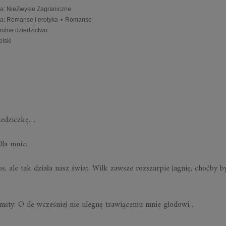
a
:
NieZwykłe Zagraniczne
ia
:
Romanse i erotyka
•
Romanse
rutne dziedzictwo
olski
iedziczkę…
dla mnie.
os, ale tak działa nasz świat. Wilk zawsze rozszarpie jagnię, choćby b
sty. O ile wcześniej nie ulegnę trawiącemu mnie głodowi…