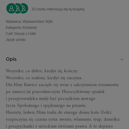
33 osoby interesują się tą książką
Wydawca
:
Wydawnictwo SQN
Kategoria
:
Kryminał
Cykl
:
Gracje z Ustki
Język
:
polski
Opis
Wszystko, co dobre, kiedyś się kończy.
Wszystko, co szalone, kiedyś się zaczyna.
Dla Niny Rawicz zaczęło się wraz z odczytaniem testamentu
po śmierci jej pracodawczyni.
Nieoczekiwany spadek
i przeprowadzka miały być początkiem nowego
życia.
Spokojnego i spędzanego na pisaniu.
Niestety, ledwie Nina trafia do starego domu koło Ustki,
rozpoczyna się czarna seria: awarie, włamanie, trup, demolka
i przepychanki z usteckimi stróżami prawa. A to dopiero