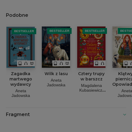
Podobne
BESTSELLER
BESTSELLER
BESTS
BESTSELLER
Zagadka
Wilk z lasu
Cztery trupy
Klątwy
martwego
w barszcz
piernicz
Aneta
wydawcy
Opowiad
Jadowska
Magdalena
ze świ
Kubasiewicz
Aneta
Anet
Thor
Aneta
Jadowska
Jadows
Jadowska
Marta Kisiel
Milena
Wójtowicz
Fragment