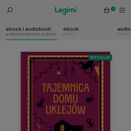
0
ebook i audiobook
ebook
audi
w abonamencie 3 dni za darmo
42,99 zł
42,99 zł
BESTSELLER