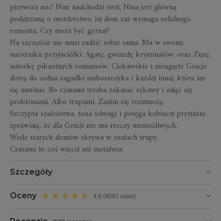
pierwsza noc!
Nim nadchodzi świt, Nina jest główną
podejrzaną o morderstwo, jej dom zaś wymaga solidnego
remontu.
Czy może być gorzej?
Na szczęście nie musi radzić sobie sama. Ma w swoim
narożniku przyjaciółki: Agatę, gwiazdę kryminałów, oraz Zuzę,
autorkę pikantnych romansów.
Ciekawskie i nieugięte Gracje
dotrą do sedna zagadki nieboszczyka i każdej innej, która im
się nawinie.
Bo czasami trzeba zakasać rękawy i zająć się
problemami. Albo trupami. Zanim się rozmnożą.
Szczypta szaleństwa, tona odwagi i potęga kobiecej przyjaźni
sprawiają, że dla Gracji nie ma rzeczy niemożliwych.
Wiele starych domów skrywa w szafach trupy.
Czasami to coś więcej niż metafora.
Szczegóły
Oceny
4,6 (4097 ocen)