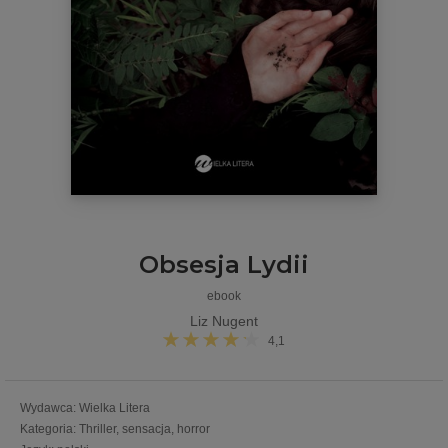
Obsesja Lydii
ebook
Liz Nugent
4,1
Wydawca
:
Wielka Litera
Kategoria
:
Thriller, sensacja, horror