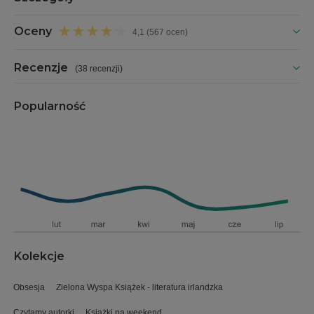
Oceny
4,1 (567 ocen)
Recenzje
(
38 recenzji
)
Popularność
Kolekcje
Obsesja
Zielona Wyspa Książek - literatura irlandzka
Czytamy autorki
Książki na weekend