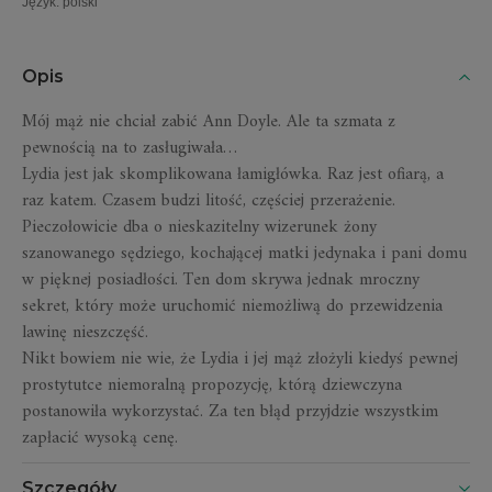
Język
:
polski
Opis
Mój mąż nie chciał zabić Ann Doyle. Ale ta szmata z
pewnością na to zasługiwała…
Lydia jest jak skomplikowana łamigłówka. Raz jest ofiarą, a
raz katem. Czasem budzi litość, częściej przerażenie.
Pieczołowicie dba o nieskazitelny wizerunek żony
szanowanego sędziego, kochającej matki jedynaka i pani domu
w pięknej posiadłości. Ten dom skrywa jednak mroczny
sekret, który może uruchomić niemożliwą do przewidzenia
lawinę nieszczęść.
Nikt bowiem nie wie, że Lydia i jej mąż złożyli kiedyś pewnej
prostytutce niemoralną propozycję, którą dziewczyna
postanowiła wykorzystać. Za ten błąd przyjdzie wszystkim
zapłacić wysoką cenę.
Szczegóły