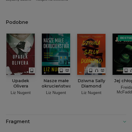
Podobne
BESTS
Upadek
Nasze małe
Dziwna Sally
Jej chł
Olivera
okrucieństwa
Diamond
Freid
McFadd
Liz Nugent
Liz Nugent
Liz Nugent
Fragment