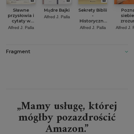
Sławne
Mądre Bajki
Sekrety Biblii
Pozna
przysłowia i
-
siebie
Alfred J. Palla
cytaty w
Historyczna
zroz
języku
wiarygodność
innyc
Alfred J. Palla
Alfred J. Palla
Alfred J. 
angielskim z
Starego
Rozpoz
tłumaczeniem
Testamentu
swoj
na język
osobowo
polski
tempera
Fragment
i dar
ducho
„Mamy usługę, której
mógłby pozazdrościć
Amazon.”