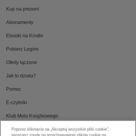
Kup na prezent
Abonamenty
Ebooki na Kindle
Pobierz Legimi
Oferty łączone
Jak to działa?
Pomoc
E-czytniki
Klub Mola Książkowego
Ustawienia plików cookie
Poprzez kliknięcie na „Akceptuj wszystkie pliki cookie”,
wyrażasz zgodę na przechowywanie plików cookie na