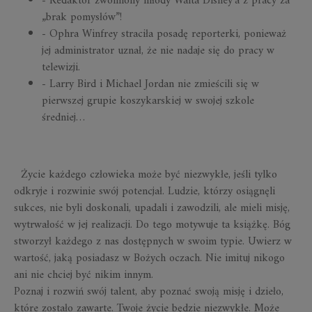
- Redaktor zwolniony młody Walta Disney'a z pracy za
„brak pomysłów”!
- Ophra Winfrey straciła posadę reporterki, ponieważ
jej administrator uznał, że nie nadaje się do pracy w
telewizji.
- Larry Bird i Michael Jordan nie zmieścili się w
pierwszej grupie koszykarskiej w swojej szkole
średniej…
Życie każdego człowieka może być niezwykłe, jeśli tylko
odkryje i rozwinie swój potencjał. Ludzie, którzy osiągnęli
sukces, nie byli doskonali, upadali i zawodzili, ale mieli misję,
wytrwałość w jej realizacji. Do tego motywuje ta książkę. Bóg
stworzył każdego z nas dostępnych w swoim typie. Uwierz w
wartość, jaką posiadasz w Bożych oczach. Nie imituj nikogo
ani nie chciej być nikim innym.
Poznaj i rozwiń swój talent, aby poznać swoją misję i dzieło,
które zostało zawarte. Twoje życie będzie niezwykłe. Może