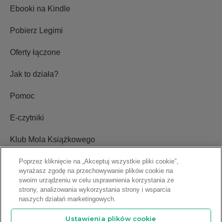
Ebooki na Kindle
Pobierz Legimi
Oferty łączone
Jak to działa?
Pomoc
E-czytniki
Klub Mola Książkowego
Ustawienia plików cookie
Poprzez kliknięcie na „Akceptuj wszystkie pliki cookie”,
wyrażasz zgodę na przechowywanie plików cookie na
swoim urządzeniu w celu usprawnienia korzystania ze
Blog
strony, analizowania wykorzystania strony i wsparcia
naszych działań marketingowych.
Relacje inwestorskie
Ustawienia plików cookie