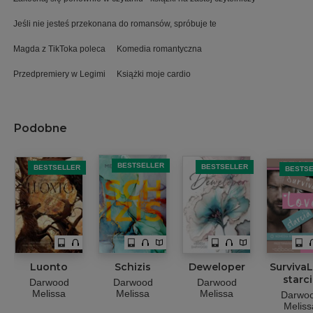
Jeśli nie jesteś przekonana do romansów, spróbuje te
Magda z TikToka poleca
Komedia romantyczna
Przedpremiery w Legimi
Książki moje cardio
Podobne
BESTSELLER
BESTSELLER
BESTSELLER
BESTS
Luonto
Schizis
Deweloper
Surviva
starc
Darwood
Darwood
Darwood
Melissa
Melissa
Melissa
Darwo
Meliss