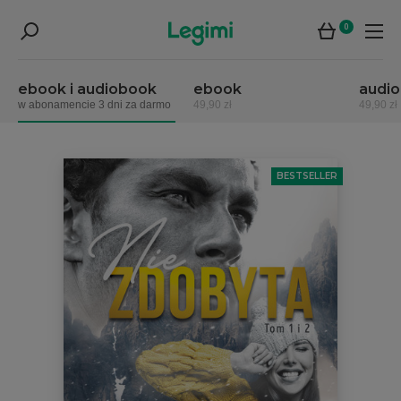
0
ebook i audiobook
ebook
audi
w abonamencie 3 dni za darmo
49,90 zł
49,90 zł
BESTSELLER