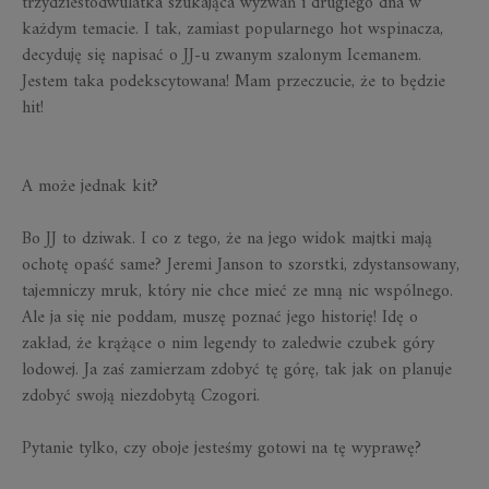
trzydziestodwulatka szukająca wyzwań i drugiego dna w
każdym temacie. I tak, zamiast popularnego hot wspinacza,
decyduję się napisać o JJ-u zwanym szalonym Icemanem.
Jestem taka podekscytowana! Mam przeczucie, że to będzie
hit!
A może jednak kit?
Bo JJ to dziwak. I co z tego, że na jego widok majtki mają
ochotę opaść same? Jeremi Janson to szorstki, zdystansowany,
tajemniczy mruk, który nie chce mieć ze mną nic wspólnego.
Ale ja się nie poddam, muszę poznać jego historię! Idę o
zakład, że krążące o nim legendy to zaledwie czubek góry
lodowej. Ja zaś zamierzam zdobyć tę górę, tak jak on planuje
zdobyć swoją niezdobytą Czogori.
Pytanie tylko, czy oboje jesteśmy gotowi na tę wyprawę?