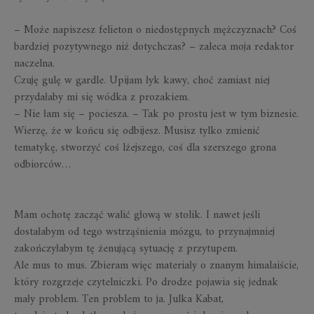
– Może napiszesz felieton o niedostępnych mężczyznach? Coś
bardziej pozytywnego niż dotychczas? – zaleca moja redaktor
naczelna.
Czuję gulę w gardle. Upijam łyk kawy, choć zamiast niej
przydałaby mi się wódka z prozakiem.
– Nie łam się – pociesza. – Tak po prostu jest w tym biznesie.
Wierzę, że w końcu się odbijesz. Musisz tylko zmienić
tematykę, stworzyć coś lżejszego, coś dla szerszego grona
odbiorców…
Mam ochotę zacząć walić głową w stolik. I nawet jeśli
dostałabym od tego wstrząśnienia mózgu, to przynajmniej
zakończyłabym tę żenującą sytuację z przytupem.
Ale mus to mus. Zbieram więc materiały o znanym himalaiście,
który rozgrzeje czytelniczki. Po drodze pojawia się jednak
mały problem. Ten problem to ja. Julka Kabat,