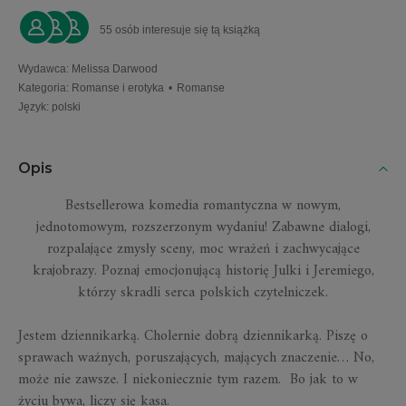
55 osób interesuje się tą książką
Wydawca
:
Melissa Darwood
Kategoria
:
Romanse i erotyka
•
Romanse
Język
:
polski
Opis
Bestsellerowa komedia romantyczna w nowym,
jednotomowym, rozszerzonym wydaniu! Zabawne dialogi,
rozpalające zmysły sceny, moc wrażeń i zachwycające
krajobrazy. Poznaj emocjonującą historię Julki i Jeremiego,
którzy skradli serca polskich czytelniczek.
Jestem dziennikarką. Cholernie dobrą dziennikarką. Piszę o
sprawach ważnych, poruszających, mających znaczenie…
No,
może nie zawsze. I niekoniecznie tym razem. Bo jak to w
życiu bywa, liczy się kasa.