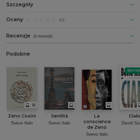
Szczegóły
Oceny
0,0
Recenzje
(
0 recenzji
)
Podobne
BESTS
Zeno Cosini
Senilità
La
Ciał
conscience
Svevo Italo
Svevo Italo
David Sz
de Zeno
Svevo Italo