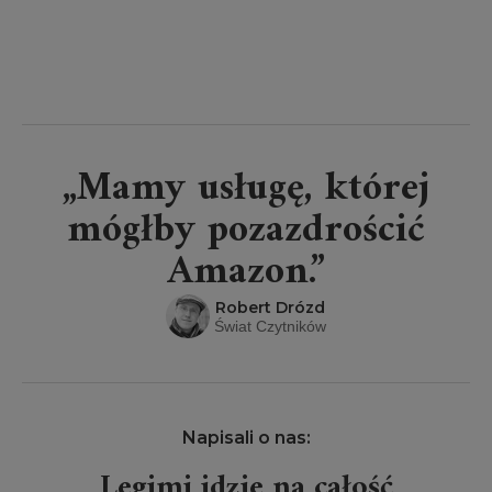
„Mamy usługę, której
mógłby pozazdrościć
Amazon.”
Robert Drózd
Świat Czytników
Napisali o nas:
Legimi idzie na całość