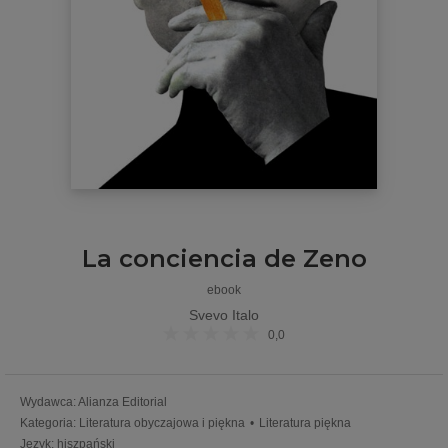
La conciencia de Zeno
ebook
Svevo Italo
0,0
Wydawca
:
Alianza Editorial
Kategoria
:
Literatura obyczajowa i piękna
•
Literatura piękna
Język
:
hiszpański