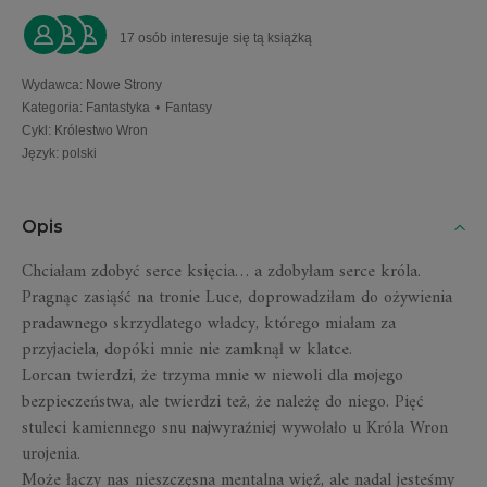
17 osób interesuje się tą książką
Wydawca
:
Nowe Strony
Kategoria
:
Fantastyka
•
Fantasy
Cykl
:
Królestwo Wron
Język
:
polski
Opis
Chciałam zdobyć serce księcia… a zdobyłam serce króla.
Pragnąc zasiąść na tronie Luce, doprowadziłam do ożywienia
pradawnego skrzydlatego władcy, którego miałam za
przyjaciela, dopóki mnie nie zamknął w klatce.
Lorcan twierdzi, że trzyma mnie w niewoli dla mojego
bezpieczeństwa, ale twierdzi też, że należę do niego. Pięć
stuleci kamiennego snu najwyraźniej wywołało u Króla Wron
urojenia.
Może łączy nas nieszczęsna mentalna więź, ale nadal jesteśmy