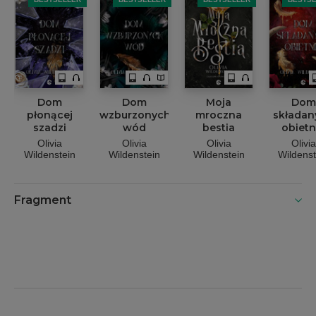
Dom
Dom
Moja
Dom
płonącej
wzburzonych
mroczna
składan
szadzi
wód
bestia
obietn
Olivia
Olivia
Olivia
Olivia
Wildenstein
Wildenstein
Wildenstein
Wildenst
Fragment