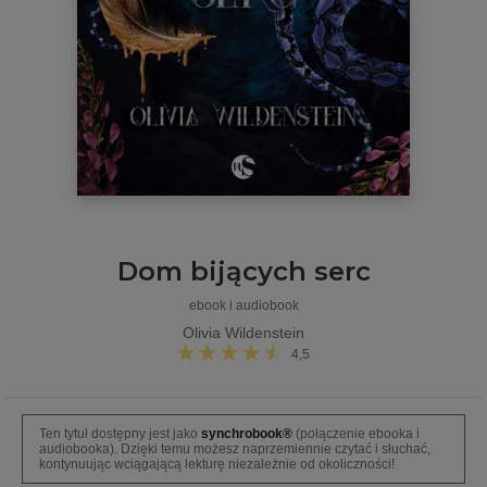
Dom bijących serc
ebook i audiobook
Olivia Wildenstein
4,5
Ten tytuł dostępny jest jako
synchrobook®
(połączenie ebooka i
audiobooka). Dzięki temu możesz naprzemiennie czytać i słuchać,
kontynuując wciągającą lekturę niezależnie od okoliczności!