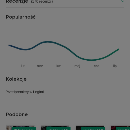
Recenzje
(
170 recenzji
)
Popularność
Kolekcje
Przedpremiery w Legimi
Podobne
BESTSELLER
BESTSELLER
BESTSELLER
BESTS