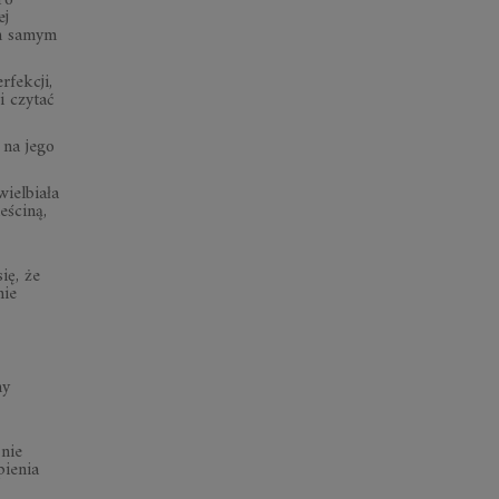
To
ej
ym samym
rfekcji,
i czytać
 na jego
wielbiała
eściną,
ię, że
nie
ny
 nie
pienia