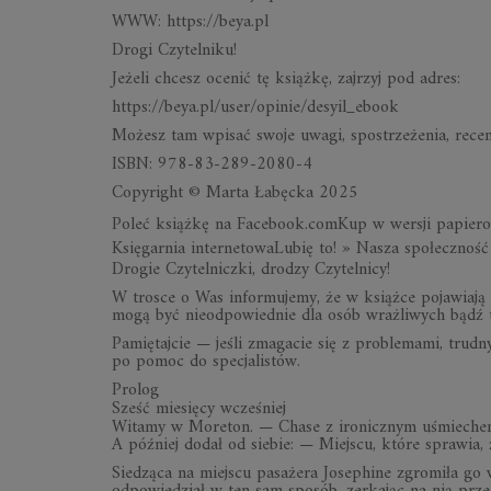
WWW: https://beya.pl
Drogi Czytelniku!
Jeżeli chcesz ocenić tę książkę, zajrzyj pod adres:
https://beya.pl/user/opinie/desyil_ebook
Możesz tam wpisać swoje uwagi, spostrzeżenia, recen
ISBN: 978-83-289-2080-4
Copyright © Marta Łabęcka 2025
Poleć książkę na Facebook.comKup w wersji papier
Księgarnia internetowaLubię to! » Nasza społeczność
Drogie Czytelniczki, drodzy Czytelnicy!
W trosce o Was informujemy, że w książce pojawiają s
mogą być nieodpowiednie dla osób wrażliwych bądź t
Pamiętajcie — jeśli zmagacie się z problemami, trud
po pomoc do specjalistów.
Prolog
Sześć miesięcy wcześniej
Witamy w Moreton. — Chase z ironicznym uśmiechem o
A później dodał od siebie: — Miejscu, które sprawia
Siedząca na miejscu pasażera Josephine zgromiła go