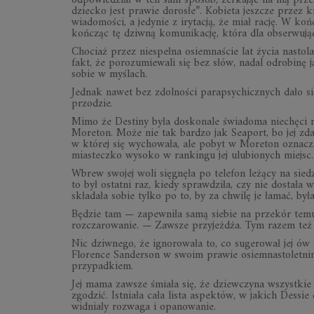
odpowiedział w ten sam sposób, zerkając na nią prze
dziecko jest prawie dorosłe”. Kobieta jeszcze przez 
wiadomości, a jedynie z irytacją, że miał rację. W k
kończąc tę dziwną komunikację, która dla obserwując
Chociaż przez niespełna osiemnaście lat życia nasto
fakt, że porozumiewali się bez słów, nadal odrobinę 
sobie w myślach.
Jednak nawet bez zdolności parapsychicznych dało s
przodzie.
Mimo że Destiny była doskonale świadoma niechęci rod
Moreton. Może nie tak bardzo jak Seaport, bo jej zd
w której się wychowała, ale pobyt w Moreton oznacz
miasteczko wysoko w rankingu jej ulubionych miejsc.
Wbrew swojej woli sięgnęła po telefon leżący na sied
to był ostatni raz, kiedy sprawdziła, czy nie dostała
składała sobie tylko po to, by za chwilę je łamać, był
Będzie tam — zapewniła samą siebie na przekór temu
rozczarowanie. — Zawsze przyjeżdża. Tym razem też 
Nic dziwnego, że ignorowała to, co sugerował jej ó
Florence Sanderson w swoim prawie osiemnastoletnim
przypadkiem.
Jej mama zawsze śmiała się, że dziewczyna wszystkie s
zgodzić. Istniała cała lista aspektów, w jakich Dessie
widniały rozwaga i opanowanie.