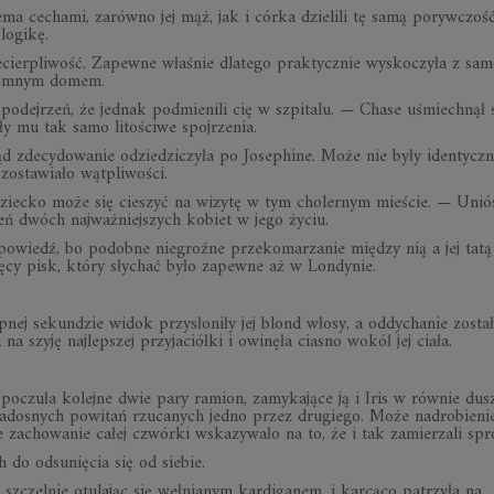
ma cechami, zarówno jej mąż, jak i córka dzielili tę samą porywczość
logikę.
iecierpliwość. Zapewne właśnie dlatego praktycznie wyskoczyła z sa
gromnym domem.
odejrzeń, że jednak podmienili cię w szpitalu. — Chase uśmiechnął 
ły mu tak samo litościwe spojrzenia.
ląd zdecydowanie odziedziczyła po Josephine. Może nie były identyczn
ozostawiało wątpliwości.
dziecko może się cieszyć na wizytę w tym cholernym mieście. — Uniós
eń dwóch najważniejszych kobiet w jego życiu.
powiedź, bo podobne niegroźne przekomarzanie między nią a jej tatą
ęcy pisk, który słychać było zapewne aż w Londynie.
nej sekundzie widok przysłoniły jej blond włosy, a oddychanie zosta
na szyję najlepszej przyjaciółki i owinęła ciasno wokół jej ciała.
y poczuła kolejne dwie pary ramion, zamykające ją i Iris w równie du
radosnych powitań rzucanych jedno przez drugiego. Może nadrobieni
e zachowanie całej czwórki wskazywało na to, że i tak zamierzali sp
do odsunięcia się od siebie.
szczelnie otulając się wełnianym kardiganem, i karcąco patrzyła na