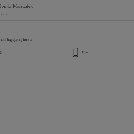
Moniki Marszałek
ycia.
 obsługującej format:
I
PDF