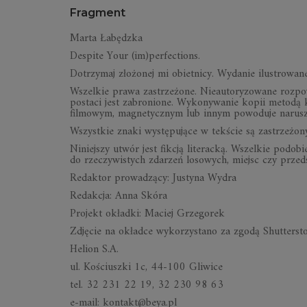
Fragment
Marta Łabędzka
Despite Your (im)perfections.
Dotrzymaj złożonej mi obietnicy. Wydanie ilustrowane
Wszelkie prawa zastrzeżone. Nieautoryzowane rozpows
postaci jest zabronione. Wykonywanie kopii metodą k
filmowym, magnetycznym lub innym powoduje naruszen
Wszystkie znaki występujące w tekście są zastrzeżo
Niniejszy utwór jest fikcją literacką. Wszelkie pod
do rzeczywistych zdarzeń losowych, miejsc czy przed
Redaktor prowadzący: Justyna Wydra
Redakcja: Anna Skóra
Projekt okładki: Maciej Grzegorek
Zdjęcie na okładce wykorzystano za zgodą Shutterst
Helion S.A.
ul. Kościuszki 1c, 44-100 Gliwice
tel. 32 231 22 19, 32 230 98 63
e-mail: kontakt@beya.pl