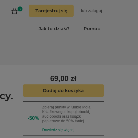
0
Zarejestruj się
lub
zaloguj
Jak to działa?
Pomoc
69,00 zł
Dodaj do koszyka
cy.
Zbieraj punkty w Klubie Mola
Książkowego i kupuj ebooki,
audiobooki oraz książki
-50%
papierowe do 50% taniej.
Dowiedz się więcej.