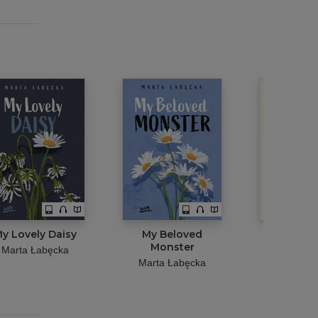
y Lovely Daisy
My Beloved
Flaw(le
Monster
Opowie
Marta Łabęcka
naszą hi
Marta Łabęcka
Marta Ła