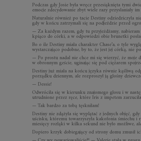
Podczas gdy Josie była wręcz przesiąknięta tymi dwie
emocje zdecydowanie zbyt wiele razy przysłaniały im 
Naturalnie również po tacie Destiny odziedziczyła n
gdy w końcu zatrzymali się na podjeździe przed o
— Za każdym razem, gdy tu przyjeżdżamy, nabieram p
kpiąco do córki, a w odpowiedzi obie brunetki posła
Bo o ile Destiny miała charakter Chase’a, o tyle wyg
wystarczająco podobne, by to, że jest jej córką, nie p
— Po prostu nadal nie chce mi się wierzyć, że moje 
w obronnym geście, uginając się pod ciężarem spojrz
Destiny już miała na końcu języka równie kąśliwą od
porządku dziennym, ale rozproszył ją głośny dziewcz
— Dessie!
Odwróciła się w kierunku znajomego głosu i w następ
utrudnione przez ręce, które Iris z impetem zarzuciła 
— Tak bardzo za tobą tęskniłam!
Destiny nie zdążyła się wyplątać z jednych objęć, gd
uścisku, któremu towarzyszyła kakofonia śmiechu i 
miesięcy rozłąki w kilka sekund nie było możliwe, al
Dopiero krzyk dobiegający od strony domu zmusił ich 
— Czy wy powariowaliście?! — Valerie stała w progu, 