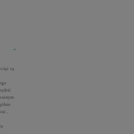
wciąż są
nego
pędzić
 ważnym
gólnie
ać...
zą