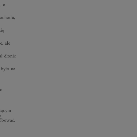
, a
mochodu,
się
e, ale
ł dłonie
 było na
ło
szącym
e
róbować.