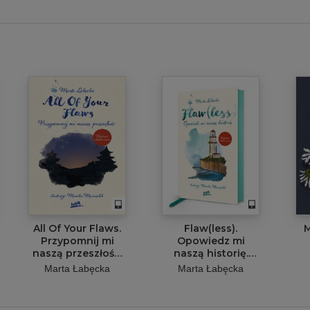
All Of Your Flaws.
Flaw(less).
M
Przypomnij mi
Opowiedz mi
naszą przeszłość.
naszą historię.
Wydanie
Wydanie
Marta Łabęcka
Marta Łabęcka
ilustrowane
ilustrowane