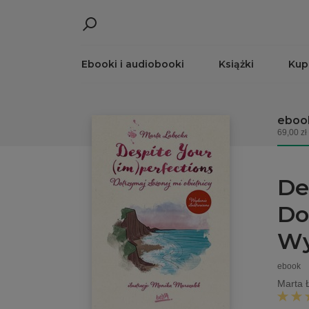
Ebooki i audiobooki
Książki
Kup
eboo
69,00 zł
De
Do
Wy
ebook
Marta 