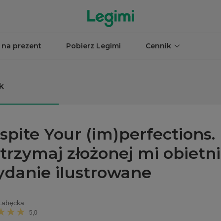
 na prezent
Pobierz Legimi
Cennik
k
spite Your (im)perfections.
trzymaj złożonej mi obietni
danie ilustrowane
Łabęcka
5,0