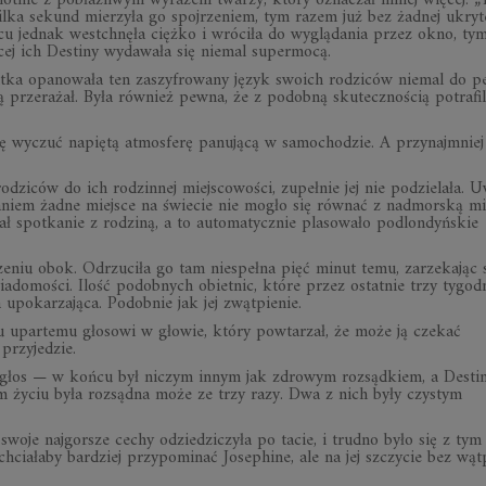
lotnie z pobłażliwym wyrazem twarzy, który oznaczał mniej więcej: „
kilka sekund mierzyła go spojrzeniem, tym razem już bez żadnej ukryt
ońcu jednak westchnęła ciężko i wróciła do wyglądania przez okno, t
ej ich Destiny wydawała się niemal supermocą.
latka opanowała ten zaszyfrowany język swoich rodziców niemal do pe
ją przerażał. Była również pewna, że z podobną skutecznością potrafil
ię wyczuć napiętą atmosferę panującą w samochodzie. A przynajmniej
ziców do ich rodzinnej miejscowości, zupełnie jej nie podzielała. U
aniem żadne miejsce na świecie nie mogło się równać z nadmorską mi
ał spotkanie z rodziną, a to automatycznie plasowało podlondyńskie
zeniu obok. Odrzuciła go tam niespełna pięć minut temu, zarzekając s
 wiadomości. Ilość podobnych obietnic, które przez ostatnie trzy tygod
a upokarzająca. Podobnie jak jej zwątpienie.
 upartemu głosowi w głowie, który powtarzał, że może ją czekać
przyjedzie.
w głos — w końcu był niczym innym jak zdrowym rozsądkiem, a Desti
 życiu była rozsądna może ze trzy razy. Dwa z nich były czystym
woje najgorsze cechy odziedziczyła po tacie, i trudno było się z tym
 chciałaby bardziej przypominać Josephine, ale na jej szczycie bez wąt