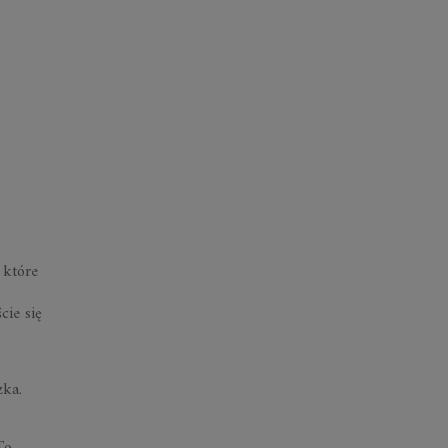
 które
cie się
zka.