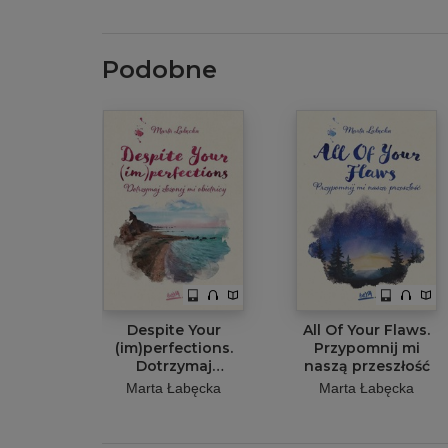
Podobne
Despite Your
All Of Your Flaws.
(im)perfections.
Przypomnij mi
Dotrzymaj
naszą przeszłość
złożonej mi
Marta Łabęcka
Marta Łabęcka
obietnicy