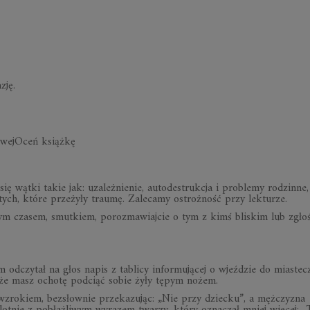
zję.
owejOceń książkę
ię wątki takie jak: uzależnienie, autodestrukcja i problemy rodzinne,
ych, które przeżyły traumę. Zalecamy ostrożność przy lekturze.
nym czasem, smutkiem, porozmawiajcie o tym z kimś bliskim lub zgłoś
dczytał na głos napis z tablicy informującej o wjeździe do miastec
, że masz ochotę podciąć sobie żyły tępym nożem.
 wzrokiem, bezsłownie przekazując: „Nie przy dziecku”, a mężczyzna