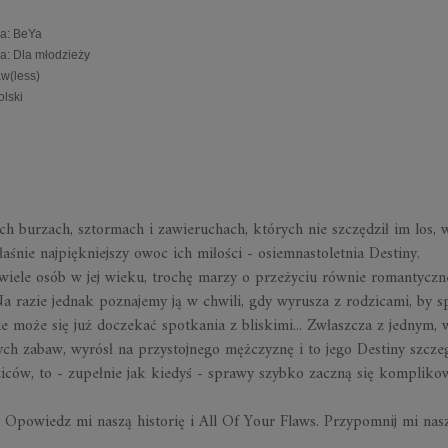
a
:
BeYa
ia
:
Dla młodzieży
aw(less)
olski
ch burzach, sztormach i zawieruchach, których nie szczędził im los, 
śnie najpiękniejszy owoc ich miłości - osiemnastoletnia Destiny.
 wiele osób w jej wieku, trochę marzy o przeżyciu równie romantycz
a razie jednak poznajemy ją w chwili, gdy wyrusza z rodzicami, by s
ie może się już doczekać spotkania z bliskimi... Zwłaszcza z jednym,
cych zabaw, wyrósł na przystojnego mężczyznę i to jego Destiny szcze
iców, to - zupełnie jak kiedyś - sprawy szybko zaczną się komplikow
). Opowiedz mi naszą historię
i A
ll Of Your Flaws. Przypomnij mi nas