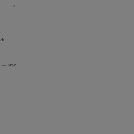
iek
i — oraz