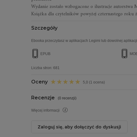
Wydanie zostało wzbogacone o ilustracje autorstwa 
Książka dla czytelników powyżej czternastego roku ż
Szczegóły
Ebooka przeczytasz w aplikacjach Legimi lub dowolnej aplikacji
EPUB
MOB
Liczba stron:
681
Oceny
5,0 (1 ocena)
Recenzje
(
0 recenzji
)
Więcej informacji
Zaloguj się, aby dołączyć do dyskusji