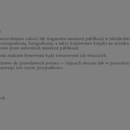
.
zechnianie całości lub fragmentu niniejszej publikacji w jakiejkolw
serograficzną, fotograficzną, a także kopiowanie książki na nośniku
ie praw autorskich niniejszej publikacji.
nymi znakami firmowymi bądź towarowymi ich właścicieli.
obieństwo do prawdziwych postaci — żyjących obecnie lub w przeszłośc
sięwzięć jest czysto przypadkowe.
ock.