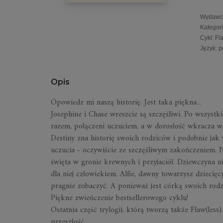
Wydawc
Kategor
Cykl
:
Fl
Język
:
p
Opis
Opowiedz mi naszą historię. Jest taka piękna...
Josephine i Chase wreszcie są szczęśliwi. Po wszystki
razem, połączeni uczuciem, a w dorosłość wkracza wła
Destiny zna historię swoich rodziców i podobnie jak
uczucia - oczywiście ze szczęśliwym zakończeniem. N
święta w gronie krewnych i przyjaciół. Dziewczyna n
dla niej człowiekiem. Alfie, dawny towarzysz dziecię
pragnie zobaczyć. A ponieważ jest córką swoich rodz
Piękne zwieńczenie bestsellerowego cyklu!
Ostatnia część trylogii, którą tworzą także
Flaw(less
przeszłość