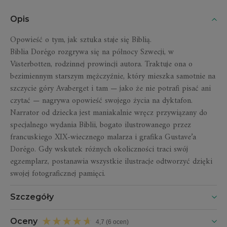
Opis
Opowieść o tym, jak sztuka staje się Biblią.
Biblia Dorégo
rozgrywa się na północy Szwecji, w
Västerbotten, rodzinnej prowincji autora. Traktuje ona o
bezimiennym starszym mężczyźnie, który mieszka samotnie na
szczycie góry Avaberget i tam — jako że nie potrafi pisać ani
czytać — nagrywa opowieść swojego życia na dyktafon.
Narrator od dziecka jest maniakalnie wręcz przywiązany do
specjalnego wydania Biblii, bogato ilustrowanego przez
francuskiego XIX-wiecznego malarza i grafika Gustave’a
Dorégo. Gdy wskutek różnych okoliczności traci swój
egzemplarz, postanawia wszystkie ilustracje odtworzyć dzięki
swojej fotograficznej pamięci.
Szczegóły
Oceny
4,7 (6 ocen)