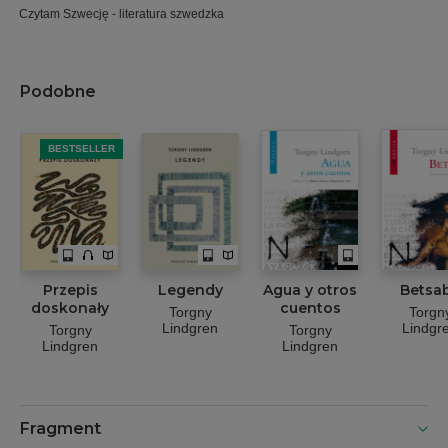
Czytam Szwecję - literatura szwedzka
Podobne
BESTSELLER
Przepis
Legendy
Agua y otros
Betsa
doskonały
cuentos
Torgny
Torgn
Lindgren
Lindgr
Torgny
Torgny
Lindgren
Lindgren
Fragment