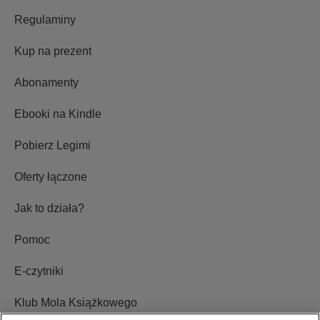
Regulaminy
Kup na prezent
Abonamenty
Ebooki na Kindle
Pobierz Legimi
Oferty łączone
Jak to działa?
Pomoc
E-czytniki
Klub Mola Książkowego