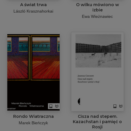
A świat trwa
O wilku mówiono w
izbie
László Krasznahorkai
Ewa Wieżnawiec
Rondo Wiatraczna
Cisza nad stepem.
Kazachstan i pamięć o
Marek Bieńczyk
Rosji