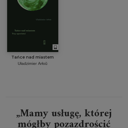
Tańce nad miastem
Uładzimier Arłoŭ
„Mamy usługę, której
mógłby pozazdrościć