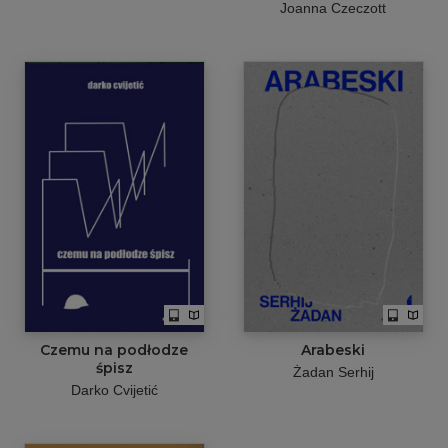
Joanna Czeczott
Czemu na podłodze
Arabeski
śpisz
Żadan Serhij
Darko Cvijetić