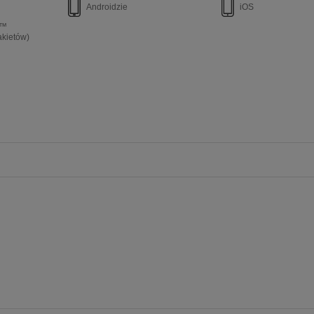
Androidzie
iOS
e™
akietów)