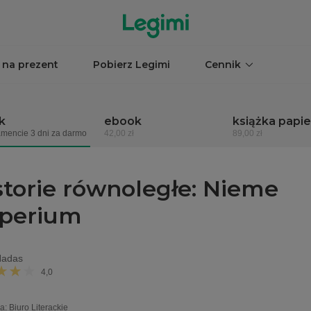
 na prezent
Pobierz Legimi
Cennik
k
ebook
książka papi
mencie 3 dni za darmo
42,00 zł
89,00 zł
storie równoległe: Nieme
perium
Nadas
4,0
a
:
Biuro Literackie