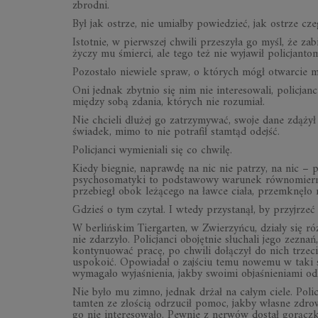
zbrodni.
Był jak ostrze, nie umiałby powiedzieć, jak ostrze cz
Istotnie, w pierwszej chwili przeszyła go myśl, że za
życzy mu śmierci, ale tego też nie wyjawił policjanto
Pozostało niewiele spraw, o których mógł otwarcie 
Oni jednak zbytnio się nim nie interesowali, policjan
między sobą zdania, których nie rozumiał.
Nie chcieli dłużej go zatrzymywać, swoje dane zdąży
świadek, mimo to nie potrafił stamtąd odejść.
Policjanci wymieniali się co chwilę.
Kiedy biegnie, naprawdę na nic nie patrzy, na nic –
psychosomatyki to podstawowy warunek równomierneg
przebiegł obok leżącego na ławce ciała, przemknęło m
Gdzieś o tym czytał. I wtedy przystanął, by przyjrzeć 
W berlińskim Tiergarten, w Zwierzyńcu, działy się róż
nie zdarzyło. Policjanci obojętnie słuchali jego zezn
kontynuować pracę, po chwili dołączył do nich trzec
uspokoić. Opowiadał o zajściu temu nowemu w taki sp
wymagało wyjaśnienia, jakby swoimi objaśnieniami od
Nie było mu zimno, jednak drżał na całym ciele. Pol
tamten ze złością odrzucił pomoc, jakby własne zdrowi
go nie interesowało. Pewnie z nerwów dostał gorączki