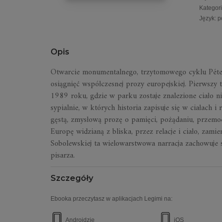
Kategor
Język
:
p
Opis
Otwarcie monumentalnego, trzytomowego cyklu Péter
osiągnięć współczesnej prozy europejskiej. Pierwszy
1989 roku, gdzie w parku zostaje znalezione ciało n
sypialnie, w których historia zapisuje się w ciałach i
gęstą, zmysłową prozę o pamięci, pożądaniu, przemoc
Europę widzianą z bliska, przez relacje i ciało, za
Sobolewskiej ta wielowarstwowa narracja zachowuje sw
pisarza.
Szczegóły
Ebooka przeczytasz w aplikacjach Legimi na:
Androidzie
iOS