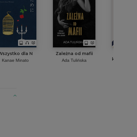
Wszystko dla N
Zależna od mafii
Cześć pr
kulturze za
Kanae Minato
Ada Tulińska
Zofia Sm
Leszczy