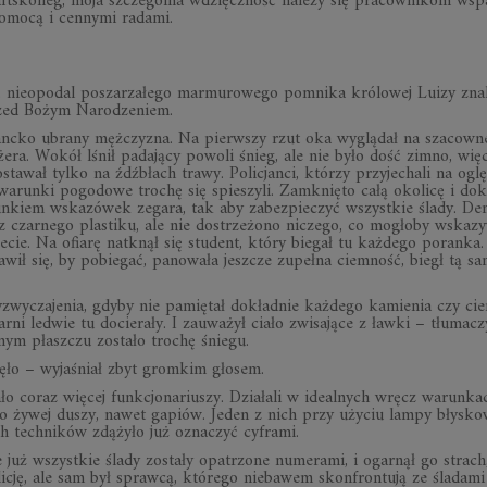
tskolleg, moja szczególna wdzięczność należy się pracownikom wspa
pomocą i cennymi radami.
i, nieopodal poszarzałego marmurowego pomnika królowej Luizy zna
przed Bożym Narodzeniem.
egancko ubrany mężczyzna. Na pierwszy rzut oka wyglądał na szacown
era. Wokół lśnił padający powoli śnieg, ale nie było dość zimno, wię
tawał tylko na źdźbłach trawy. Policjanci, którzy przyjechali na oglę
arunki pogodowe trochę się spieszyli. Zamknięto całą okolicę i dokł
runkiem wskazówek zegara, tak aby zabezpieczyć wszystkie ślady. De
 czarnego plastiku, ale nie dostrzeżono niczego, co mogłoby wskaz
ecie. Na ofiarę natknął się student, który biegał tu każdego poranka.
awił się, by pobiegać, panowała jeszcze zupełna ciemność, biegł tą s
zyzwyczajenia, gdyby nie pamiętał dokładnie każdego kamienia czy cie
rni ledwie tu docierały. I zauważył ciało zwisające z ławki – tłumacz
nym płaszczu zostało trochę śniegu.
ęło – wyjaśniał zbyt gromkim głosem.
 coraz więcej funkcjonariuszy. Działali w idealnych wręcz warunka
 żywej duszy, nawet gapiów. Jeden z nich przy użyciu lampy błysko
ch techników zdążyło już oznaczyć cyframi.
 już wszystkie ślady zostały opatrzone numerami, i ogarnął go strach,
licję, ale sam był sprawcą, którego niebawem skonfrontują ze śladami