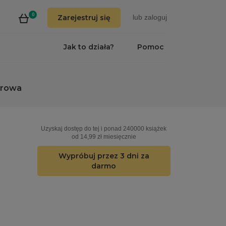
0
Zarejestruj się
lub
zaloguj
Jak to działa?
Pomoc
erowa
Uzyskaj dostęp do tej i ponad 240000 książek
od 14,99 zł miesięcznie
Wypróbuj przez 3 dni za
darmo