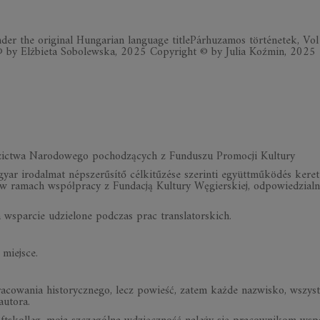
er the original Hungarian language titlePárhuzamos történetek, Vol
 by Elżbieta Sobolewska, 2025 Copyright © by Julia Koźmin, 2025
dzictwa Narodowego pochodzących z Funduszu Promocji Kultury
yar irodalmat népszerűsítő célkitűzése szerinti együttműködés keret
a w ramach współpracy z Fundacją Kultury Węgierskiej, odpowiedzialn
sparcie udzielone podczas prac translatorskich.
miejsce.
acowania historycznego, lecz powieść, zatem każde nazwisko, wszyst
autora.