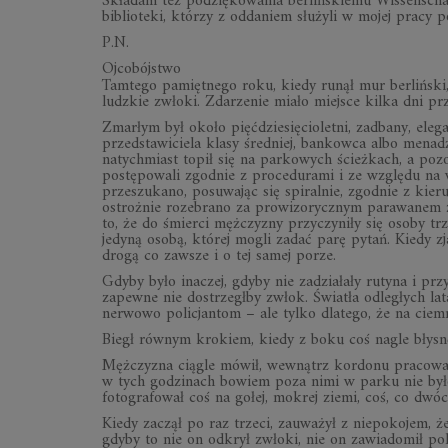
Składam też podziękowania berlińskiemu Wissenschaf
biblioteki, którzy z oddaniem służyli w mojej pracy 
P.N.
Ojcobójstwo
Tamtego pamiętnego roku, kiedy runął mur berlińsk
ludzkie zwłoki. Zdarzenie miało miejsce kilka dni 
Zmarłym był około pięćdziesięcioletni, zadbany, el
przedstawiciela klasy średniej, bankowca albo menadż
natychmiast topił się na parkowych ścieżkach, a pozos
postępowali zgodnie z procedurami i ze względu na w
przeszukano, posuwając się spiralnie, zgodnie z kie
ostrożnie rozebrano za prowizorycznym parawanem z
to, że do śmierci mężczyzny przyczyniły się osoby trz
jedyną osobą, której mogli zadać parę pytań. Kiedy zj
drogą co zawsze i o tej samej porze.
Gdyby było inaczej, gdyby nie zadziałały rutyna i pr
zapewne nie dostrzegłby zwłok. Światła odległych lata
nerwowo policjantom – ale tylko dlatego, że na ciem
Biegł równym krokiem, kiedy z boku coś nagle błysn
Mężczyzna ciągle mówił, wewnątrz kordonu pracowało
w tych godzinach bowiem poza nimi w parku nie było
fotografował coś na gołej, mokrej ziemi, coś, co dwó
Kiedy zaczął po raz trzeci, zauważył z niepokojem, że
gdyby to nie on odkrył zwłoki, nie on zawiadomił po