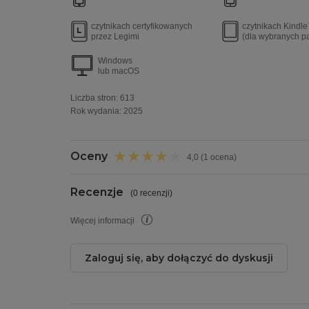
czytnikach certyfikowanych
czytnikach Kindl
przez Legimi
(dla wybranych p
Windows
lub macOS
Liczba stron:
613
Rok wydania
:
2025
Oceny
4,0 (1 ocena)
Recenzje
(
0 recenzji
)
Więcej informacji
Zaloguj się, aby dołączyć do dyskusji