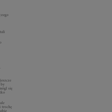
aczego
ali
o
.
jeszcze
 by
mógł się
tko
ale
i trochę
sobie