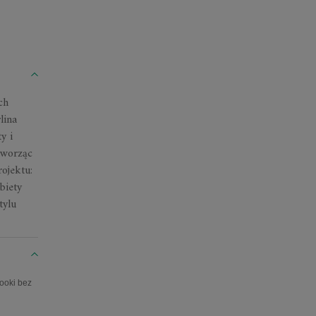
ch
lina
y i
 tworząc
ojektu:
biety
tylu
ooki bez