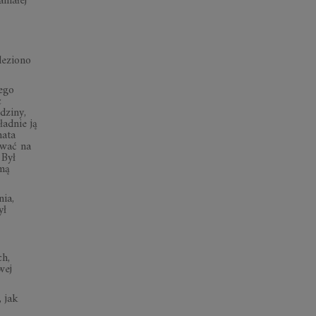
niałej
leziono
ego
c
dziny,
adnie ją
nata
ywać na
 Był
amą
nia,
ył
ch,
wej
 jak