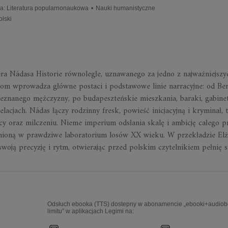
ia
:
Literatura popularnonaukowa
•
Nauki humanistyczne
olski
a Nádasa Historie równoległe, uznawanego za jedno z najważniejszy
 tom wprowadza główne postaci i podstawowe linie narracyjne: od Ber
ieznanego mężczyzny, po budapeszteńskie mieszkania, baraki, gabinet
 relacjach. Nádas łączy rodzinny fresk, powieść inicjacyjną i kryminał,
y oraz milczeniu. Nieme imperium odsłania skalę i ambicję całego pr
mienioną w prawdziwe laboratorium losów XX wieku. W przekładzie Elż
oją precyzję i rytm, otwierając przed polskim czytelnikiem pełnię s
Odsłuch ebooka (TTS) dostepny w abonamencie „ebooki+audiob
limitu” w aplikacjach Legimi na: