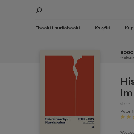
Ebooki i audiobooki
Książki
Kup
eboo
w abona
Hi
im
ebook
Peter 
Wydawc