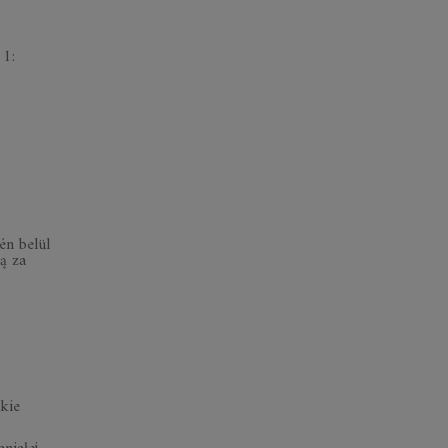
 1:
én belül
ą za
kie