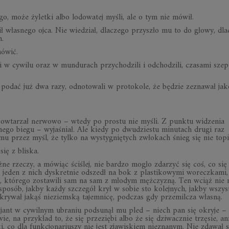
ego, może żyletki albo lodowatej myśli, ale o tym nie mówił.
bił własnego ojca. Nie wiedział, dlaczego przyszło mu to do głowy, dl
m.
mówić.
ci w cywilu oraz w mundurach przychodzili i odchodzili, czasami szept
ł podać już dwa razy, odnotowali w protokole, że będzie zeznawał jak
 powtarzał nerwowo – wtedy po prostu nie myśli. Z punktu widzenia
o biegu – wyjaśniał. Ale kiedy po dwudziestu minutach drugi raz
u przez myśl, że tylko na wystygniętych zwłokach śnieg się nie topi
się z bliska.
ne rzeczy, a mówiąc ściślej, nie bardzo mogło zdarzyć się coś, co się 
ań, jeden z nich dyskretnie odszedł na bok z plastikowymi woreczkami,
i, którego zostawili sam na sam z młodym mężczyzną. Ten wciąż nie 
osób, jakby każdy szczegół krył w sobie sto kolejnych, jakby wszys
krywał jakąś nieziemską tajemnicę, podczas gdy przemilcza własną.
icjant w cywilnym ubraniu podsunął mu pled – niech pan się okryje – 
e, na przykład to, że się przeziębi albo że się dziwacznie trzęsie, an
, co dla funkcjonariuszy nie jest zjawiskiem nieznanym. Nie zdawał 