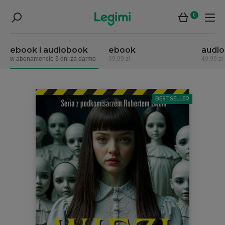
0
ebook i audiobook
ebook
audi
w abonamencie 3 dni za darmo
39,99 zł
49,99 zł
BESTSELLER