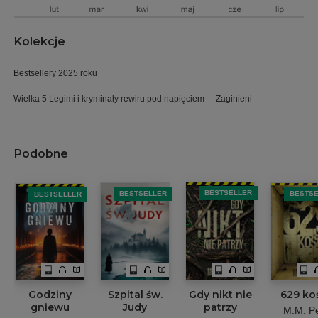
Kolekcje
Bestsellery 2025 roku
Wielka 5 Legimi i kryminały rewiru pod napięciem
Zaginieni
Podobne
BESTSELLER
BESTSELLER
BESTS
BESTSELLER
Godziny
Szpital św.
Gdy nikt nie
629 ko
gniewu
Judy
patrzy
M.M. Pe