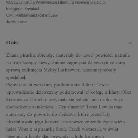
Wydawca
:
Grupa Wydawnicza Literatura Inspiruje Sp. z o.o.
Kategoria
:
Kryminał
Cykl
:
Podkomisarz Robert Lew
Język
:
polski
Opis
Znana pisarka, zbierając materiały do nowej powieści, natrafia
na trop łączący niewyjaśnione zaginięcia dziewczyn ze starą
sprawą zniknięcia Melisy Laskiewicz, uczennicy szkoły
specjalnej.
Piętnaście lat wcześniej podkomisarz Robert Lew o
uprowadzenie dziewczyny podejrzewał jej kolegę z klasy, Olka
Starowicza. Do winy przyznała się jednak inna osoba, więc
dochodzenie zamknięto… Czy słusznie? Teraz Lew zostaje
zmuszony do powrotu do śledztwa, które przed laty
ukształtowało jego karierę i na zawsze zmieniło życie wielu
ludzi. Wraz z aspirantką Sonią Czech wkraczają w świat
tajemnic, a każdy ślad prowadzi ich do kolejnych