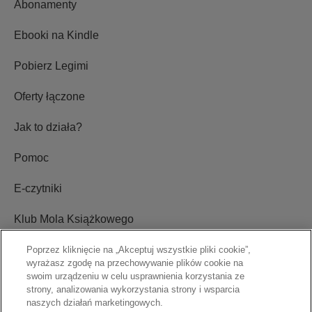
Abonamenty
Ebooki na Kindle
Pobierz Legimi
Oferty łączone
Jak to działa?
Pomoc
E-czytniki
Klub Mola Książkowego
Ustawienia plików cookie
Poprzez kliknięcie na „Akceptuj wszystkie pliki cookie”,
wyrażasz zgodę na przechowywanie plików cookie na
swoim urządzeniu w celu usprawnienia korzystania ze
Blog
strony, analizowania wykorzystania strony i wsparcia
naszych działań marketingowych.
Relacje inwestorskie