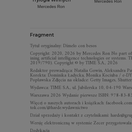
Trylogia Winnych
Mercedes Ron
Mercedes Ron
Fragment
Tytuł ory­gi­nalny: Dímelo con besos
Copy­ri­ght: 2020, 2026 by Mer­ce­des Ron No part of 
ining arti­fi­cial intel­li­gence tech­no­lo­gies or sys­t
2019/790). Copy­ri­ght © by TIME S.A., 2026
Redak­tor pro­wa­dząca: Nata­lia Gowin, Alek­san­dra Paw
Korekta: Domi­nika Ładycka, Monika Kociuba / e-DYTOR
Popław­ska Zdję­cia na okładce: Getty Ima­ges, Shut­ter
Wydawca: TIME S.A., ul. Jubi­ler­ska 10, 04-190 War­
War­szawa 2026 Wyda­nie pierw­sze ISBN: 978-83-
Wię­cej o naszych auto­rach i książ­kach: face­book.com/
tok.com/@harde.wydaw­nic­two
Dział sprze­daży i kon­takt z czy­tel­ni­kami: harde@gru
Wer­sję elek­tro­niczną w sys­te­mie Zecer przy­go­to­wa
Dedykacja