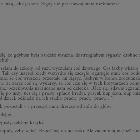
 taką, jaka jestem. Ni­gdy nie prze­sta­waj mnie roz­śmie­szać.
ślę, że gdy­bym była bar­dziej uważna, dostrze­gła­bym sygnały, drobne 
­chu?
szłam do szkoły, od razu wyczu­łam coś dziw­nego. Coś jakby wisiało
. Tak czy ina­czej, kiedy wszystko się zaczęło, ogar­nęło mnie coś pod
­nie, że coś wresz­cie prze­stało mi cią­żyć. Jak­bym w końcu zro­zu­miał
cie, że zaraz coś się wyda­rzy, że coś czai się w tych kory­ta­rzach peł­n
ł­niać ocze­ki­wa­nia narzu­cane nam od dziecka: „Ucz się, zda­waj egza­mi
ię po uszy, ucz się i pra­cuj, spła­caj kre­dyt, pra­cuj, kup dom, kup mies
dzieci, odkła­daj na ich stu­dia, pra­cuj, pra­cuj, pra­cuj…”.
k pozo­stali – i prze­szył mnie dreszcz od stóp do głów.
lejny.
 usły­sze­li­śmy krzyki.
 impuls, żeby wstać. Rzu­cić się do ucieczki. Ale żaden mój mię­sień ni