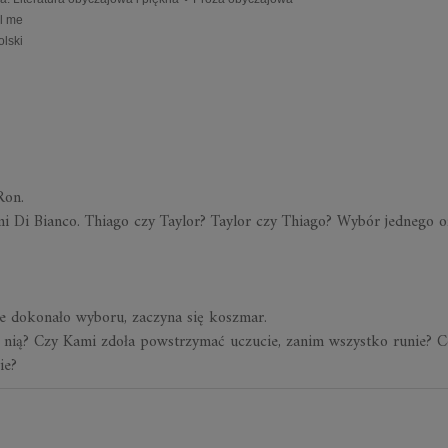
ll me
olski
Ron.
 Di Bianco. Thiago czy Taylor? Taylor czy Thiago? Wybór jednego 
ie dokonało wyboru, zaczyna się koszmar.
 nią? Czy Kami zdoła powstrzymać uczucie, zanim wszystko runie? C
ie?