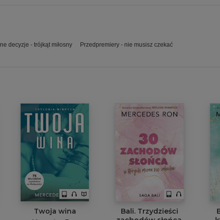
ne decyzje - trójkąt miłosny
Przedpremiery - nie musisz czekać
Twoja wina
Bali. Trzydzieści
B