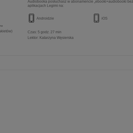
Audiobooka posłuchasz w abonamencie „ebooki+audiobooki bez 
aplikacjach Legimi na:
Androidzie
iOS
e™
akietów)
Czas:
5 godz. 27 min
Lektor:
Katarzyna Węsierska