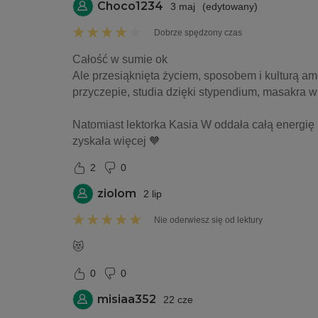
Choco1234
3 maj
(
edytowany
)
Dobrze spędzony czas
Całość w sumie ok 
Ale przesiąknięta życiem, sposobem i kulturą ame
przyczepie, studia dzięki stypendium, masakra w 
Natomiast lektorka Kasia W oddała całą energię 
zyskała więcej 🧡
2
0
ziolom
2 lip
Nie oderwiesz się od lektury
😻
0
0
misiaa352
22 cze