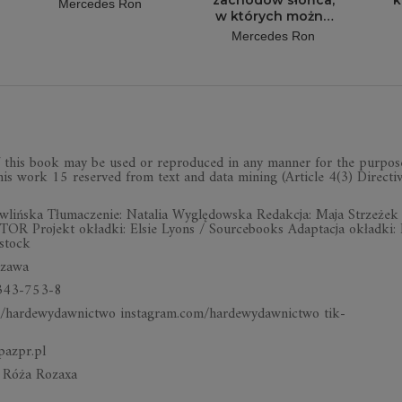
zachodów słońca,
k
Mercedes Ron
w których można
się zakochać
Mercedes Ron
this book may be used or repro­du­ced in any man­ner for the pur­pose
ems. This work 15 rese­rved from text and data mining (Article 4(3) Direc­t
­liń­ska Tłu­ma­cze­nie: Nata­lia Wyglę­dow­ska Redak­cja: Maja Strze­żek
 Pro­jekt okładki: Elsie Lyons / Sour­ce­bo­oks Adap­ta­cja okładki:
­stock
szawa
8343-753-8
har­de­wy­daw­nic­two insta­gram.com/har­de­wy­daw­nic­two tik­
­pazpr.pl
ła Róża Rozaxa