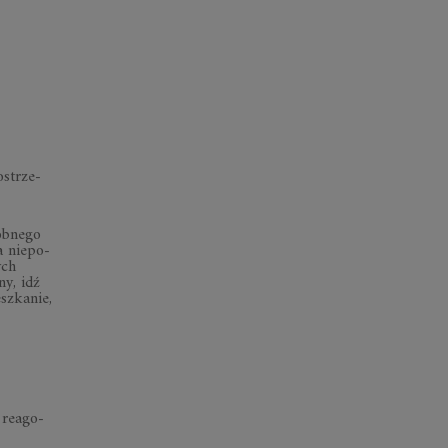
ostrze­
ob­nego
a nie­po­
ych
ny, idź
z­ka­nie,
e reago­