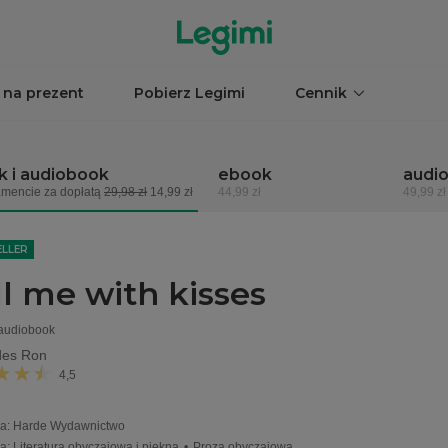
 na prezent
Pobierz Legimi
Cennik
 i audiobook
ebook
audi
mencie za dopłatą
29,98 zł
14,99 zł
44,99 zł
49,99 zł
ELLER
ll me with kisses
 audiobook
es Ron
4,5
a
:
Harde Wydawnictwo
ia
:
Literatura obyczajowa i piękna
•
Proza obyczajowa