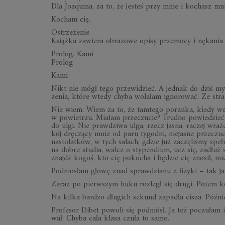
Dla Joaqu­ina, za to, że jesteś przy mnie i kochasz mnie
Kocham cię.
Ostrzeżenie
Książka zawiera obra­zowe opisy prze­mocy i nęka­nia
Prolog. Kami
Pro­log
Kami
Nikt nie mógł tego prze­wi­dzieć. A jed­nak do dziś my
że­nia, które wtedy chyba wola­łam igno­ro­wać. Ze stra
Nie wiem. Wiem za to, że tam­tego poranka, kiedy we
w powie­trzu. Mia­łam prze­czu­cie? Trudno powie­dzieć
do ulgi. Nie praw­dziwa ulga, rzecz jasna, raczej wra­że
kój drę­czący mnie od paru tygo­dni, nie­ja­sne prze­czu­
nasto­lat­ków, w tych salach, gdzie już zaczę­li­śmy spe
na dobre stu­dia, walcz o sty­pen­dium, ucz się, zadłuż s
znajdź kogoś, kto cię poko­cha i będzie cię zno­sił, miej 
Pod­nio­słam głowę znad spraw­dzianu z fizyki – tak ja
Zaraz po pierw­szym huku roz­legł się drugi. Potem ko
Na kilka bar­dzo dłu­gich sekund zapa­dła cisza. Póź­niej
Pro­fe­sor Dibet powoli się pod­niósł. Ja też poczu­łam
wał. Chyba cała klasa czuła to samo.