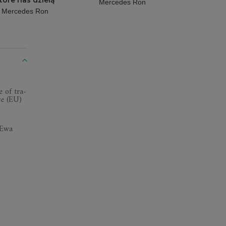
tóre nas dzielą
Mercedes Ron
Mercede
Mercedes Ron
 of tra­
ive (EU)
 Ewa