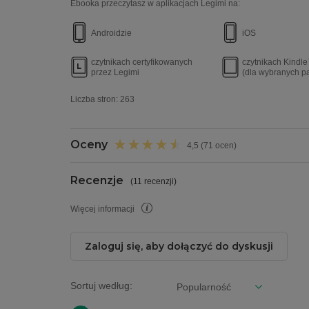
Ebooka przeczytasz w aplikacjach Legimi na:
Androidzie
iOS
czytnikach certyfikowanych
czytnikach Kindl
przez Legimi
(dla wybranych p
Liczba stron:
263
Oceny
4,5 (71 ocen)
Recenzje
(
11 recenzji
)
Więcej informacji
Zaloguj się, aby dołączyć do dyskusji
Sortuj według: