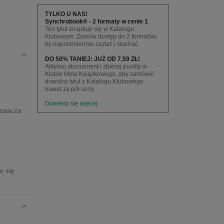
TYLKO U NAS!
Synchrobook® - 2 formaty w cenie 1
Ten tytuł znajduje się w Katalogu
Klubowym. Zamów dostęp do 2 formatów,
by naprzemiennie czytać i słuchać.
DO 50% TANIEJ: JUŻ OD 7,59 ZŁ!
Aktywuj abonament i zbieraj punkty w
Klubie Mola Książkowego, aby zamówić
dowolny tytuł z Katalogu Klubowego
nawet za pół ceny.
Dowiedz się więcej.
oznacza
o się