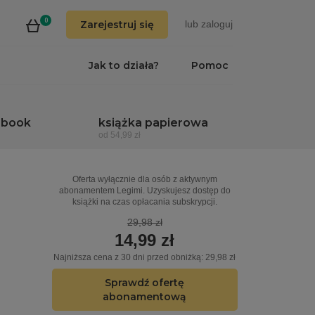
0
Zarejestruj się
lub
zaloguj
Jak to działa?
Pomoc
obook
książka papierowa
od 54,99 zł
Oferta wyłącznie dla osób z aktywnym
abonamentem Legimi. Uzyskujesz dostęp do
książki na czas opłacania subskrypcji.
29,98 zł
14,99 zł
Najniższa cena z 30 dni przed obniżką: 29,98 zł
Sprawdź ofertę
abonamentową