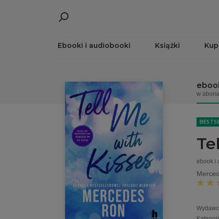
Ebooki i audiobooki
Książki
Kup
ebook
w abona
BESTS
Te
ebook i
Merced
Wydawc
Kategor