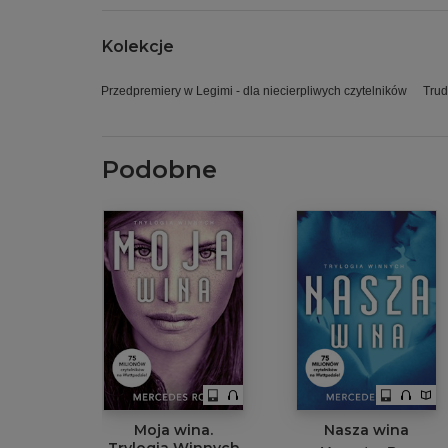
Kolekcje
Przedpremiery w Legimi - dla niecierpliwych czytelników
Trud
Podobne
Moja wina.
Nasza wina