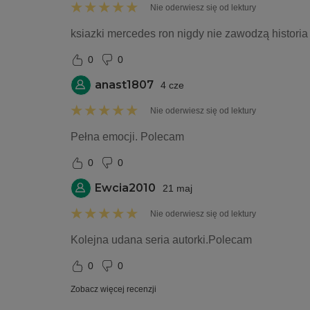
Nie oderwiesz się od lektury
ksiazki mercedes ron nigdy nie zawodzą historia 
0
0
anast1807
4 cze
Nie oderwiesz się od lektury
Pełna emocji. Polecam 
0
0
Ewcia2010
21 maj
Nie oderwiesz się od lektury
Kolejna udana seria autorki.Polecam
0
0
Zobacz więcej recenzji