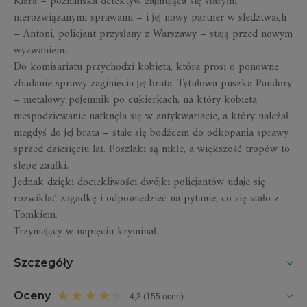
Klara – poznańska detektyw zajmująca się starymi,
nierozwiązanymi sprawami – i jej nowy partner w śledztwach
– Antoni, policjant przysłany z Warszawy – stają przed nowym
wyzwaniem.
Do komisariatu przychodzi kobieta, która prosi o ponowne
zbadanie sprawy zaginięcia jej brata. Tytułowa puszka Pandory
– metalowy pojemnik po cukierkach, na który kobieta
niespodziewanie natknęła się w antykwariacie, a który należał
niegdyś do jej brata – staje się bodźcem do odkopania sprawy
sprzed dziesięciu lat. Poszlaki są nikłe, a większość tropów to
ślepe zaułki.
Jednak dzięki dociekliwości dwójki policjantów udaje się
rozwikłać zagadkę i odpowiedzieć na pytanie, co się stało z
Tomkiem.
Trzymający w napięciu kryminał.
Szczegóły
Oceny
4,3 (155 ocen)