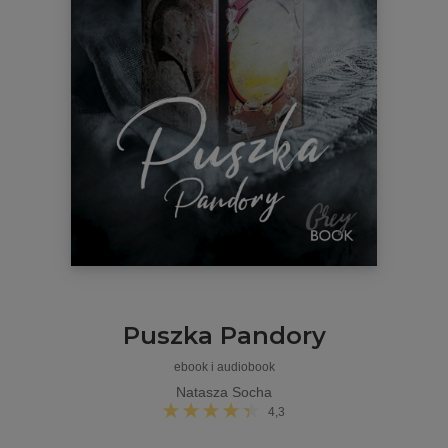
Puszka Pandory
ebook i audiobook
Natasza Socha
4,3