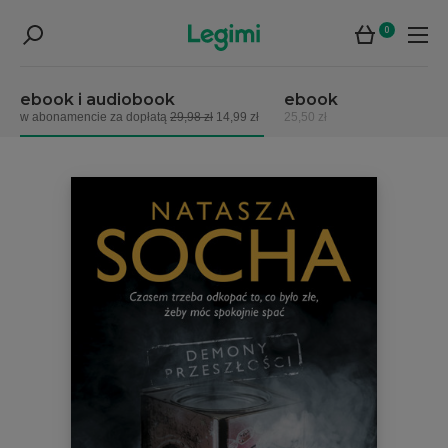
0
ebook i audiobook
ebook
w abonamencie za dopłatą
29,98 zł
14,99 zł
25,50 zł