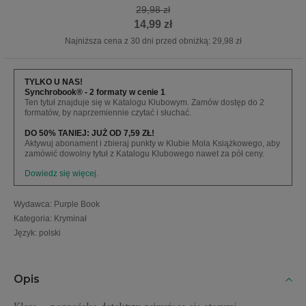
29,98 zł
14,99 zł
Najniższa cena z 30 dni przed obniżką: 29,98 zł
TYLKO U NAS!
Synchrobook® - 2 formaty w cenie 1
Ten tytuł znajduje się w Katalogu Klubowym. Zamów dostęp do 2
formatów, by naprzemiennie czytać i słuchać.
DO 50% TANIEJ: JUŻ OD 7,59 ZŁ!
Aktywuj abonament i zbieraj punkty w Klubie Mola Książkowego, aby
zamówić dowolny tytuł z Katalogu Klubowego nawet za pół ceny.
Dowiedz się więcej.
Wydawca
:
Purple Book
Kategoria
:
Kryminał
Język
:
polski
Opis