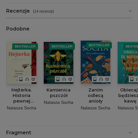
Recenzje
(
14 recenzji
)
Podobne
BESTSELLER
BESTSELLER
BESTSELLER
BESTS
Hejterka.
Kamienica
Zanim
Obiecaj
Historia
pszczół
odlecą
będziesz
pewnej
anioły
kawę 
Natasza Socha
nienawiści
poran
Natasza Socha
Natasza Socha
Natasza 
Fragment