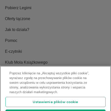
Pobierz Legimi
Oferty łączone
Jak to działa?
Pomoc
E-czytniki
Klub Mola Książkowego
Ustawienia plików cookie
Poprzez kliknięcie na „Akceptuj wszystkie pliki cookie”,
wyrażasz zgodę na przechowywanie plików cookie na
swoim urządzeniu w celu usprawnienia korzystania ze
Blog
strony, analizowania wykorzystania strony i wsparcia
naszych działań marketingowych.
Relacje inwestorskie
Ustawienia plików cookie