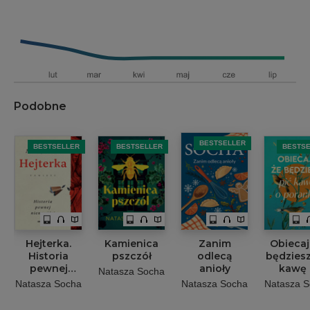
Podobne
BESTSELLER
BESTSELLER
BESTSELLER
BESTS
Hejterka.
Kamienica
Zanim
Obiecaj
Historia
pszczół
odlecą
będziesz
pewnej
anioły
kawę 
Natasza Socha
nienawiści
poran
Natasza Socha
Natasza Socha
Natasza 