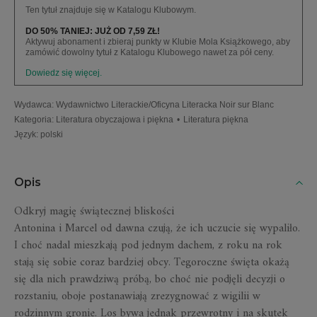
Ten tytuł znajduje się w Katalogu Klubowym.
DO 50% TANIEJ: JUŻ OD 7,59 ZŁ!
Aktywuj abonament i zbieraj punkty w Klubie Mola Książkowego, aby
zamówić dowolny tytuł z Katalogu Klubowego nawet za pół ceny.
Dowiedz się więcej.
Wydawca
:
Wydawnictwo Literackie/Oficyna Literacka Noir sur Blanc
Kategoria
:
Literatura obyczajowa i piękna
•
Literatura piękna
Język
:
polski
Opis
Odkryj magię świątecznej bliskości
Antonina i Marcel od dawna czują, że ich uczucie się wypaliło.
I choć nadal mieszkają pod jednym dachem, z roku na rok
stają się sobie coraz bardziej obcy. Tegoroczne święta okażą
się dla nich prawdziwą próbą, bo choć nie podjęli decyzji o
rozstaniu, oboje postanawiają zrezygnować z wigilii w
rodzinnym gronie. Los bywa jednak przewrotny i na skutek