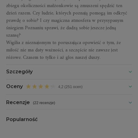
zbiegu okoliczności małżonkowie są zmuszeni spędzić ten
dzień razem. Czy ludzie, których poznają pomogą im odkryć
prawdę o sobie? I czy magiczna atmosfera w przysypanym
śniegiem Poznaniu sprawi, że dadzą sobie jeszcze jedną
szansę?
Wigilia z nieznajomym
to poruszająca opowieść o tym, że
miłość nie ma daty ważności, a szczęście nie zawsze jest
różowe. Czasem to tylko i aż głos naszej duszy.
Szczegóły
Oceny
4,2 (251 ocen)
Recenzje
(
22 recenzje
)
Popularność