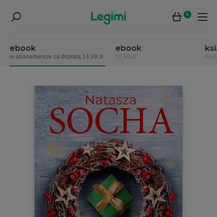
0
ebook
ebook
ks
w abonamencie za dopłatą 14,99 zł
32,90 zł
nied